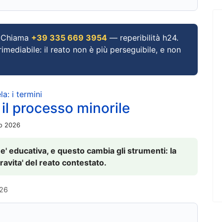
Chiama
+39 335 669 3954
— reperibilità h24.
imediabile: il reato non è più perseguibile, e non
a: i termini
 il processo minorile
io 2026
 e' educativa, e questo cambia gli strumenti: la
ravita' del reato contestato.
026