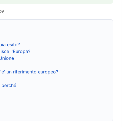
026
bia esito?
isce l'Europa?
'Unione
'e' un riferimento europeo?
e perché