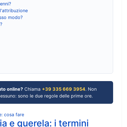
renni?
l'attribuzione
tesso modo?
?
uto online?
Chiama
+39 335 669 3954
. Non
 nessuno: sono le due regole delle prime ore.
e: cosa fare
a e querela: i termini