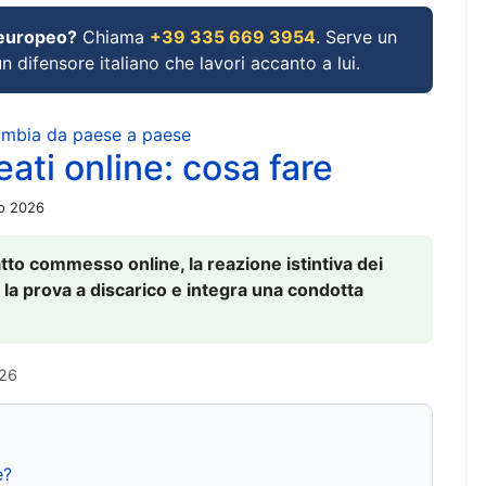
 europeo?
Chiama
+39 335 669 3954
. Serve un
un difensore italiano che lavori accanto a lui.
cambia da paese a paese
ati online: cosa fare
io 2026
to commesso online, la reazione istintiva dei
 la prova a discarico e integra una condotta
026
e?