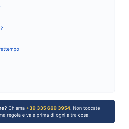
?
o?
frattempo
ne?
Chiama
+39 335 669 3954
. Non toccate i
ima regola e vale prima di ogni altra cosa.