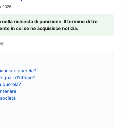
io 2026
nella richiesta di punizione. Il termine di tre
to in cui se ne acquisisce notizia.
26
nuncia e querela?
e quali d'ufficio?
a querela?
ntenere
 società