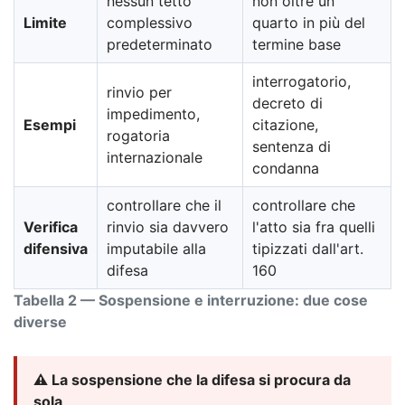
nessun tetto
non oltre un
Limite
complessivo
quarto in più del
predeterminato
termine base
interrogatorio,
rinvio per
decreto di
impedimento,
Esempi
citazione,
rogatoria
sentenza di
internazionale
condanna
controllare che il
controllare che
Verifica
rinvio sia davvero
l'atto sia fra quelli
difensiva
imputabile alla
tipizzati dall'art.
difesa
160
Tabella 2 — Sospensione e interruzione: due cose
diverse
⚠️ La sospensione che la difesa si procura da
sola