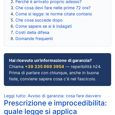
Perché è arrivato proprio adesso?
Che cosa devi fare nelle prime 72 ore?
Come si legge: le norme citate contano
Che cosa succede dopo
Come sapere se si è indagati
Costi della difesa
Domande frequenti
Hai ricevuto un'informazione di garanzia?
Chiama
+39 335 669 3954
— reperibilità h24.
Prima di parlare con chiunque, anche in buona
fede, conviene sapere cosa c'è nel fascicolo.
Leggi tutto: Avviso di garanzia: cosa fare davvero
Prescrizione e improcedibilita:
quale legge si applica