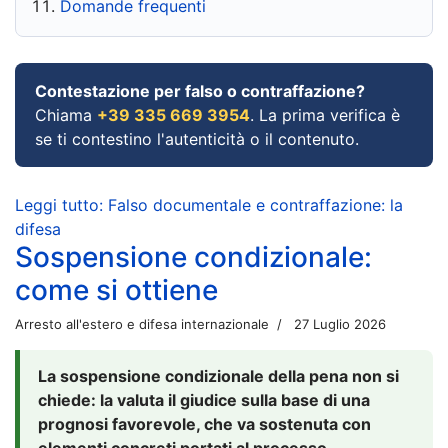
Domande frequenti
Contestazione per falso o contraffazione?
Chiama
+39 335 669 3954
. La prima verifica è
se ti contestino l'autenticità o il contenuto.
Leggi tutto: Falso documentale e contraffazione: la
difesa
Sospensione condizionale:
come si ottiene
Arresto all'estero e difesa internazionale
27 Luglio 2026
La sospensione condizionale della pena non si
chiede: la valuta il giudice sulla base di una
prognosi favorevole, che va sostenuta con
elementi concreti portati al processo.