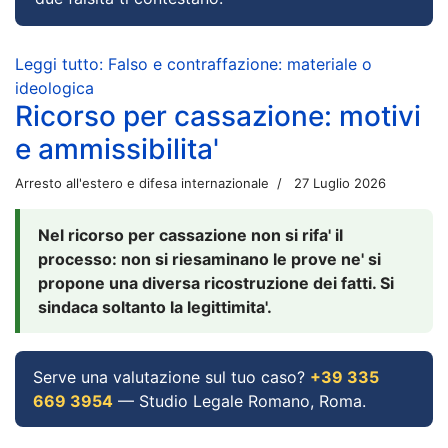
Leggi tutto: Falso e contraffazione: materiale o
ideologica
Ricorso per cassazione: motivi
e ammissibilita'
Arresto all'estero e difesa internazionale
27 Luglio 2026
Nel ricorso per cassazione non si rifa' il
processo: non si riesaminano le prove ne' si
propone una diversa ricostruzione dei fatti. Si
sindaca soltanto la legittimita'.
Serve una valutazione sul tuo caso?
+39 335
669 3954
— Studio Legale Romano, Roma.