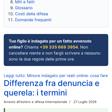
Miti e fatti
Glossario
Costi della difesa
Domande frequenti
Tuo figlio è indagato per un fatto avvenuto
online?
Chiama
+39 335 669 3954
. Non
cancellare niente e non fargli scrivere a nessuno:
sono le due regole delle prime ore.
Leggi tutto: Minore indagato per reati online: cosa fare
Differenza fra denuncia e
querela: i termini
Arresto all'estero e difesa internazionale
27 Luglio 2026