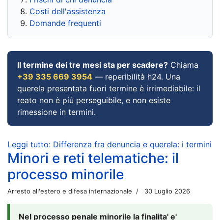
Costi dell'assistenza
Domande frequenti
Il termine dei tre mesi sta per scadere?
Chiama
+39 335 669 3954
— reperibilità h24. Una
querela presentata fuori termine è irrimediabile: il
reato non è più perseguibile, e non esiste
rimessione in termini.
Leggi tutto: Differenza fra denuncia e querela: i termini
Minori e reti telematiche: il
processo minorile
Arresto all'estero e difesa internazionale
30 Luglio 2026
Nel processo penale minorile la finalita' e'