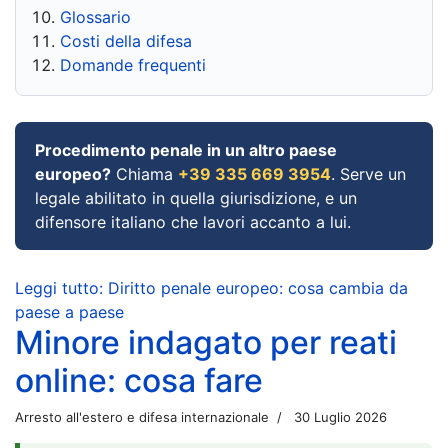
Glossario
Costi della difesa
Domande frequenti
Procedimento penale in un altro paese
europeo?
Chiama
+39 335 669 3954
. Serve un
legale abilitato in quella giurisdizione, e un
difensore italiano che lavori accanto a lui.
Leggi tutto: Diritto penale europeo: cosa cambia da
paese a paese
Minore indagato per reati
online: cosa fare
Arresto all'estero e difesa internazionale
30 Luglio 2026