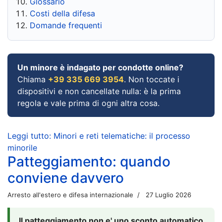
Glossario
Costi della difesa
Domande frequenti
Un minore è indagato per condotte online?
Chiama
+39 335 669 3954
. Non toccate i
dispositivi e non cancellate nulla: è la prima
regola e vale prima di ogni altra cosa.
Leggi tutto: Minori e reti telematiche: il processo
minorile
Patteggiamento: quando
conviene davvero
Arresto all'estero e difesa internazionale
27 Luglio 2026
Il patteggiamento non e' uno sconto automatico