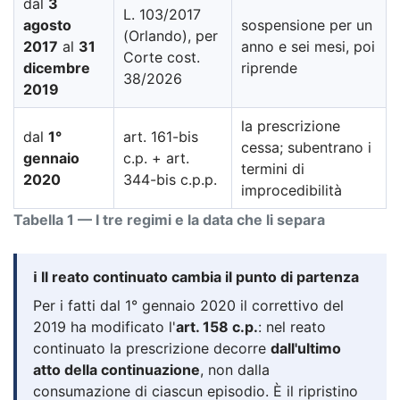
dal
3
L. 103/2017
agosto
sospensione per un
(Orlando), per
2017
al
31
anno e sei mesi, poi
Corte cost.
dicembre
riprende
38/2026
2019
la prescrizione
dal
1°
art. 161-bis
cessa; subentrano i
gennaio
c.p. + art.
termini di
2020
344-bis c.p.p.
improcedibilità
Tabella 1 — I tre regimi e la data che li separa
ℹ️ Il reato continuato cambia il punto di partenza
Per i fatti dal 1° gennaio 2020 il correttivo del
2019 ha modificato l'
art. 158 c.p.
: nel reato
continuato la prescrizione decorre
dall'ultimo
atto della continuazione
, non dalla
consumazione di ciascun episodio. È il ripristino