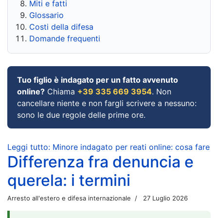
Miti e fatti
Glossario
Costi della difesa
Domande frequenti
Tuo figlio è indagato per un fatto avvenuto
online?
Chiama
+39 335 669 3954
. Non
cancellare niente e non fargli scrivere a nessuno:
sono le due regole delle prime ore.
Leggi tutto: Minore indagato per reati online: cosa fare
Differenza fra denuncia e
querela: i termini
Arresto all'estero e difesa internazionale
27 Luglio 2026