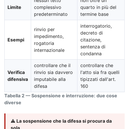
nessun tetto
non oltre un
Limite
complessivo
quarto in più del
predeterminato
termine base
interrogatorio,
rinvio per
decreto di
impedimento,
Esempi
citazione,
rogatoria
sentenza di
internazionale
condanna
controllare che il
controllare che
Verifica
rinvio sia davvero
l'atto sia fra quelli
difensiva
imputabile alla
tipizzati dall'art.
difesa
160
Tabella 2 — Sospensione e interruzione: due cose
diverse
⚠️ La sospensione che la difesa si procura da
sola