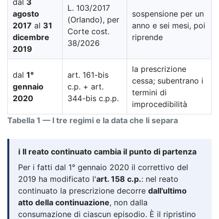
dal
3
L. 103/2017
agosto
sospensione per un
(Orlando), per
2017
al
31
anno e sei mesi, poi
Corte cost.
dicembre
riprende
38/2026
2019
la prescrizione
dal
1°
art. 161-bis
cessa; subentrano i
gennaio
c.p. + art.
termini di
2020
344-bis c.p.p.
improcedibilità
Tabella 1 — I tre regimi e la data che li separa
ℹ️ Il reato continuato cambia il punto di partenza
Per i fatti dal 1° gennaio 2020 il correttivo del
2019 ha modificato l'
art. 158 c.p.
: nel reato
continuato la prescrizione decorre
dall'ultimo
atto della continuazione
, non dalla
consumazione di ciascun episodio. È il ripristino