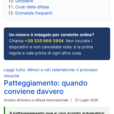
Glossario
Costi della difesa
Domande frequenti
Un minore è indagato per condotte online?
Chiama
+39 335 669 3954
. Non toccate i
dispositivi e non cancellate nulla: è la prima
regola e vale prima di ogni altra cosa.
Leggi tutto: Minori e reti telematiche: il processo
minorile
Patteggiamento: quando
conviene davvero
Arresto all'estero e difesa internazionale
27 Luglio 2026
Il patteggiamento non e' uno sconto automatico