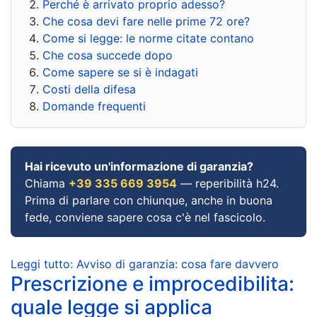
Perché è arrivato proprio adesso?
Che cosa devi fare nelle prime 72 ore?
Come si legge: le norme citate contano
Che cosa succede dopo
Come sapere se si è indagati
Costi della difesa
Domande frequenti
Hai ricevuto un'informazione di garanzia?
Chiama
+39 335 669 3954
— reperibilità h24.
Prima di parlare con chiunque, anche in buona
fede, conviene sapere cosa c'è nel fascicolo.
Leggi tutto: Avviso di garanzia: cosa fare davvero
Prescrizione e improcedibilita:
quale legge si applica