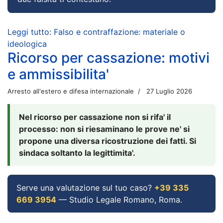
Leggi tutto: Falso e contraffazione: materiale o
ideologica
Ricorso per cassazione: motivi
e ammissibilita'
Arresto all'estero e difesa internazionale
27 Luglio 2026
Nel ricorso per cassazione non si rifa' il
processo: non si riesaminano le prove ne' si
propone una diversa ricostruzione dei fatti. Si
sindaca soltanto la legittimita'.
Serve una valutazione sul tuo caso?
+39 335
669 3954
— Studio Legale Romano, Roma.