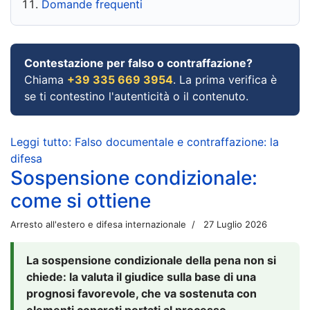
Domande frequenti
Contestazione per falso o contraffazione?
Chiama
+39 335 669 3954
. La prima verifica è
se ti contestino l'autenticità o il contenuto.
Leggi tutto: Falso documentale e contraffazione: la
difesa
Sospensione condizionale:
come si ottiene
Arresto all'estero e difesa internazionale
27 Luglio 2026
La sospensione condizionale della pena non si
chiede: la valuta il giudice sulla base di una
prognosi favorevole, che va sostenuta con
elementi concreti portati al processo.