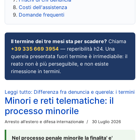
Costi dell'assistenza
Domande frequenti
Il termine dei tre mesi sta per scadere?
Chiama
+39 335 669 3954
— reperibilità h24. Una
querela presentata fuori termine è irrimediabile: il
reato non è più perseguibile, e non esiste
rimessione in termini.
Leggi tutto: Differenza fra denuncia e querela: i termini
Minori e reti telematiche: il
processo minorile
Arresto all'estero e difesa internazionale
30 Luglio 2026
Nel processo penale minorile la finalita' e'