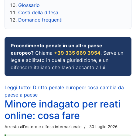
Glossario
Costi della difesa
Domande frequenti
Procedimento penale in un altro paese
europeo?
Chiama
+39 335 669 3954
. Serve un
legale abilitato in quella giurisdizione, e un
difensore italiano che lavori accanto a lui.
Leggi tutto: Diritto penale europeo: cosa cambia da
paese a paese
Minore indagato per reati
online: cosa fare
Arresto all'estero e difesa internazionale
30 Luglio 2026