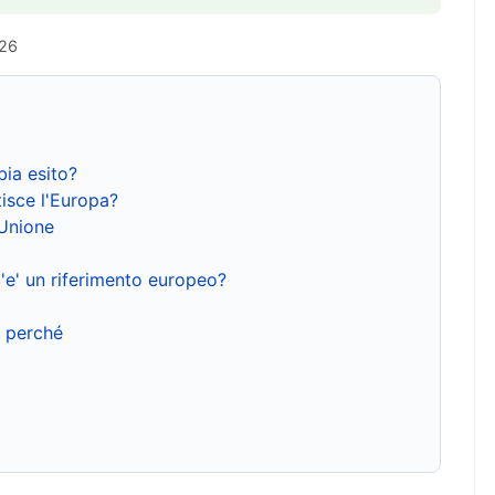
026
bia esito?
isce l'Europa?
'Unione
'e' un riferimento europeo?
e perché