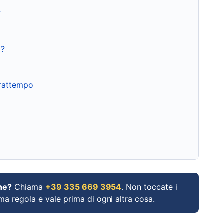
?
o?
frattempo
ne?
Chiama
+39 335 669 3954
. Non toccate i
ima regola e vale prima di ogni altra cosa.