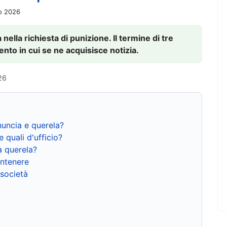
io 2026
nella richiesta di punizione. Il termine di tre
to in cui se ne acquisisce notizia.
26
nuncia e querela?
e quali d'ufficio?
a querela?
ntenere
 società