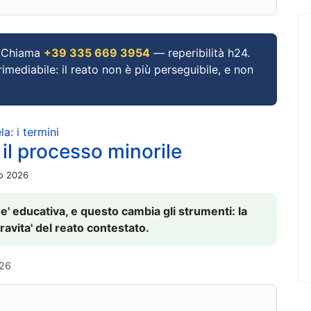
Chiama
+39 335 669 3954
— reperibilità h24.
imediabile: il reato non è più perseguibile, e non
a: i termini
 il processo minorile
io 2026
 e' educativa, e questo cambia gli strumenti: la
ravita' del reato contestato.
026