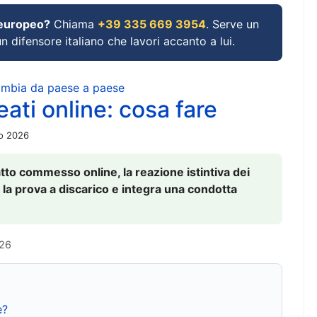
 europeo?
Chiama
+39 335 669 3954
. Serve un
un difensore italiano che lavori accanto a lui.
cambia da paese a paese
ati online: cosa fare
io 2026
to commesso online, la reazione istintiva dei
 la prova a discarico e integra una condotta
026
e?