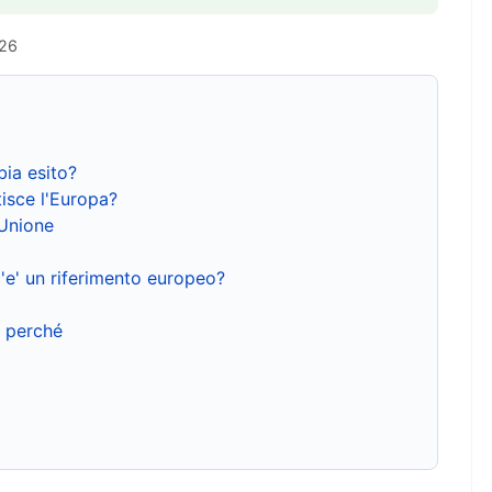
026
bia esito?
isce l'Europa?
'Unione
'e' un riferimento europeo?
e perché