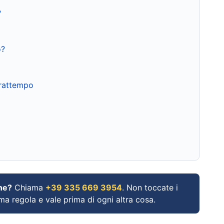
?
o?
frattempo
ne?
Chiama
+39 335 669 3954
. Non toccate i
ima regola e vale prima di ogni altra cosa.