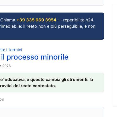
Chiama
+39 335 669 3954
— reperibilità h24.
imediabile: il reato non è più perseguibile, e non
a: i termini
 il processo minorile
io 2026
 e' educativa, e questo cambia gli strumenti: la
ravita' del reato contestato.
026