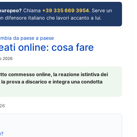
 europeo?
Chiama
+39 335 669 3954
. Serve un
un difensore italiano che lavori accanto a lui.
cambia da paese a paese
ati online: cosa fare
io 2026
to commesso online, la reazione istintiva dei
 la prova a discarico e integra una condotta
026
e?