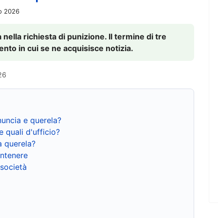
io 2026
nella richiesta di punizione. Il termine di tre
to in cui se ne acquisisce notizia.
26
nuncia e querela?
e quali d'ufficio?
a querela?
ntenere
 società