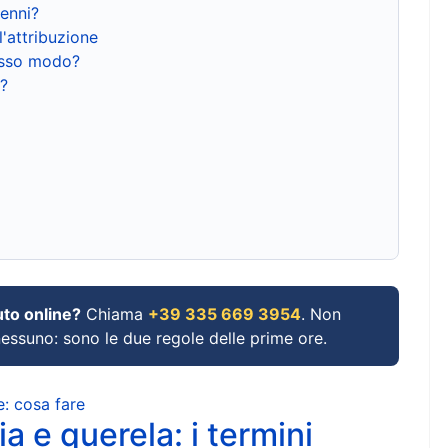
renni?
l'attribuzione
tesso modo?
?
uto online?
Chiama
+39 335 669 3954
. Non
 nessuno: sono le due regole delle prime ore.
e: cosa fare
a e querela: i termini