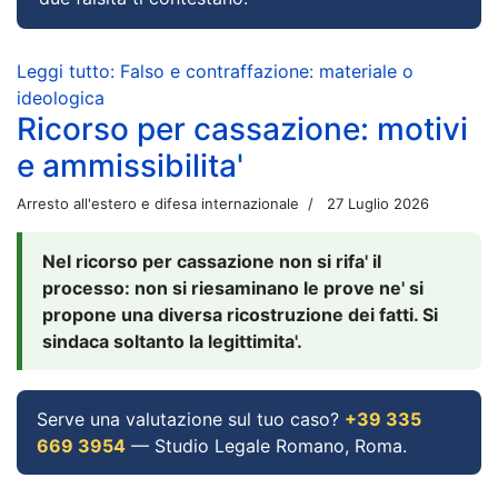
Leggi tutto: Falso e contraffazione: materiale o
ideologica
Ricorso per cassazione: motivi
e ammissibilita'
Arresto all'estero e difesa internazionale
27 Luglio 2026
Nel ricorso per cassazione non si rifa' il
processo: non si riesaminano le prove ne' si
propone una diversa ricostruzione dei fatti. Si
sindaca soltanto la legittimita'.
Serve una valutazione sul tuo caso?
+39 335
669 3954
— Studio Legale Romano, Roma.