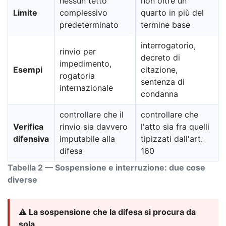
nessun tetto
non oltre un
Limite
complessivo
quarto in più del
predeterminato
termine base
interrogatorio,
rinvio per
decreto di
impedimento,
Esempi
citazione,
rogatoria
sentenza di
internazionale
condanna
controllare che il
controllare che
Verifica
rinvio sia davvero
l'atto sia fra quelli
difensiva
imputabile alla
tipizzati dall'art.
difesa
160
Tabella 2 — Sospensione e interruzione: due cose
diverse
⚠️ La sospensione che la difesa si procura da
sola