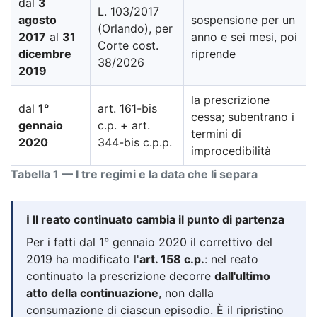
dal
3
L. 103/2017
agosto
sospensione per un
(Orlando), per
2017
al
31
anno e sei mesi, poi
Corte cost.
dicembre
riprende
38/2026
2019
la prescrizione
dal
1°
art. 161-bis
cessa; subentrano i
gennaio
c.p. + art.
termini di
2020
344-bis c.p.p.
improcedibilità
Tabella 1 — I tre regimi e la data che li separa
ℹ️ Il reato continuato cambia il punto di partenza
Per i fatti dal 1° gennaio 2020 il correttivo del
2019 ha modificato l'
art. 158 c.p.
: nel reato
continuato la prescrizione decorre
dall'ultimo
atto della continuazione
, non dalla
consumazione di ciascun episodio. È il ripristino