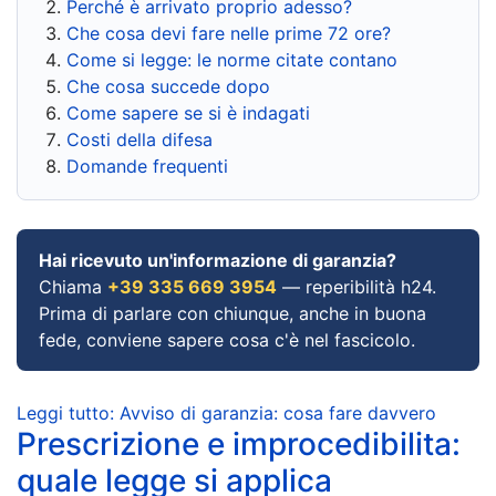
Perché è arrivato proprio adesso?
Che cosa devi fare nelle prime 72 ore?
Come si legge: le norme citate contano
Che cosa succede dopo
Come sapere se si è indagati
Costi della difesa
Domande frequenti
Hai ricevuto un'informazione di garanzia?
Chiama
+39 335 669 3954
— reperibilità h24.
Prima di parlare con chiunque, anche in buona
fede, conviene sapere cosa c'è nel fascicolo.
Leggi tutto: Avviso di garanzia: cosa fare davvero
Prescrizione e improcedibilita:
quale legge si applica