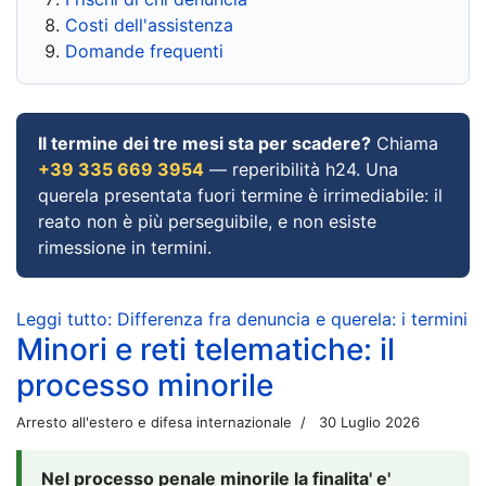
Costi dell'assistenza
Domande frequenti
Il termine dei tre mesi sta per scadere?
Chiama
+39 335 669 3954
— reperibilità h24. Una
querela presentata fuori termine è irrimediabile: il
reato non è più perseguibile, e non esiste
rimessione in termini.
Leggi tutto: Differenza fra denuncia e querela: i termini
Minori e reti telematiche: il
processo minorile
Arresto all'estero e difesa internazionale
30 Luglio 2026
Nel processo penale minorile la finalita' e'