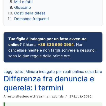
Miti e fatti
Glossario
Costi della difesa
Domande frequenti
Tuo figlio è indagato per un fatto avvenuto
online?
Chiama
+39 335 669 3954
. Non
cancellare niente e non fargli scrivere a nessuno:
sono le due regole delle prime ore.
Leggi tutto: Minore indagato per reati online: cosa fare
Differenza fra denuncia e
querela: i termini
Arresto all'estero e difesa internazionale
27 Luglio 2026