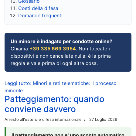
Glossario
Costi della difesa
Domande frequenti
Un minore è indagato per condotte online?
Chiama
+39 335 669 3954
. Non toccate i
dispositivi e non cancellate nulla: è la prima
regola e vale prima di ogni altra cosa.
Leggi tutto: Minori e reti telematiche: il processo
minorile
Patteggiamento: quando
conviene davvero
Arresto all'estero e difesa internazionale
27 Luglio 2026
Il patteggiamento non e' uno sconto automatico