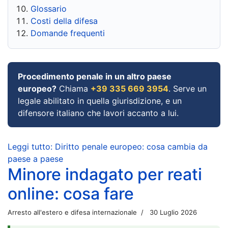
Glossario
Costi della difesa
Domande frequenti
Procedimento penale in un altro paese
europeo?
Chiama
+39 335 669 3954
. Serve un
legale abilitato in quella giurisdizione, e un
difensore italiano che lavori accanto a lui.
Leggi tutto: Diritto penale europeo: cosa cambia da
paese a paese
Minore indagato per reati
online: cosa fare
Arresto all'estero e difesa internazionale
30 Luglio 2026