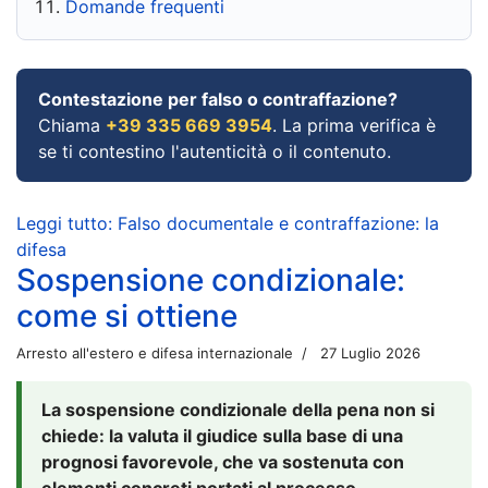
Domande frequenti
Contestazione per falso o contraffazione?
Chiama
+39 335 669 3954
. La prima verifica è
se ti contestino l'autenticità o il contenuto.
Leggi tutto: Falso documentale e contraffazione: la
difesa
Sospensione condizionale:
come si ottiene
Arresto all'estero e difesa internazionale
27 Luglio 2026
La sospensione condizionale della pena non si
chiede: la valuta il giudice sulla base di una
prognosi favorevole, che va sostenuta con
elementi concreti portati al processo.