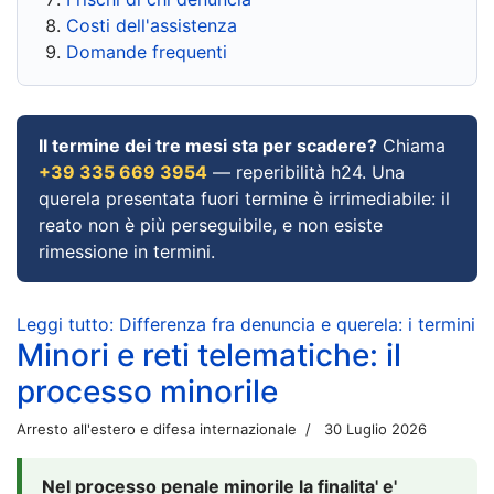
Costi dell'assistenza
Domande frequenti
Il termine dei tre mesi sta per scadere?
Chiama
+39 335 669 3954
— reperibilità h24. Una
querela presentata fuori termine è irrimediabile: il
reato non è più perseguibile, e non esiste
rimessione in termini.
Leggi tutto: Differenza fra denuncia e querela: i termini
Minori e reti telematiche: il
processo minorile
Arresto all'estero e difesa internazionale
30 Luglio 2026
Nel processo penale minorile la finalita' e'