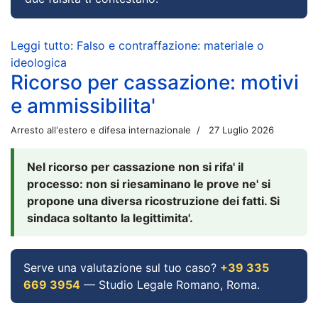
Leggi tutto: Falso e contraffazione: materiale o
ideologica
Ricorso per cassazione: motivi
e ammissibilita'
Arresto all'estero e difesa internazionale
27 Luglio 2026
Nel ricorso per cassazione non si rifa' il
processo: non si riesaminano le prove ne' si
propone una diversa ricostruzione dei fatti. Si
sindaca soltanto la legittimita'.
Serve una valutazione sul tuo caso?
+39 335
669 3954
— Studio Legale Romano, Roma.