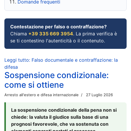
Domande frequenti
Contestazione per falso o contraffazione?
Chiama
+39 335 669 3954
. La prima verifica è
se ti contestino l'autenticità o il contenuto.
Leggi tutto: Falso documentale e contraffazione: la
difesa
Sospensione condizionale:
come si ottiene
Arresto all'estero e difesa internazionale
27 Luglio 2026
La sospensione condizionale della pena non si
chiede: la valuta il giudice sulla base di una
prognosi favorevole, che va sostenuta con
elementi concreti portati al processo.