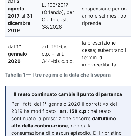
dal
3
L. 103/2017
agosto
sospensione per un
(Orlando), per
2017
al
31
anno e sei mesi, poi
Corte cost.
dicembre
riprende
38/2026
2019
la prescrizione
dal
1°
art. 161-bis
cessa; subentrano i
gennaio
c.p. + art.
termini di
2020
344-bis c.p.p.
improcedibilità
Tabella 1 — I tre regimi e la data che li separa
ℹ️ Il reato continuato cambia il punto di partenza
Per i fatti dal 1° gennaio 2020 il correttivo del
2019 ha modificato l'
art. 158 c.p.
: nel reato
continuato la prescrizione decorre
dall'ultimo
atto della continuazione
, non dalla
consumazione di ciascun episodio. È il ripristino