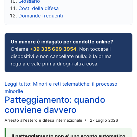
Glossario
Costi della difesa
Domande frequenti
Un minore è indagato per condotte online?
Chiama
+39 335 669 3954
. Non toccate i
dispositivi e non cancellate nulla: è la prima
regola e vale prima di ogni altra cosa.
Leggi tutto: Minori e reti telematiche: il processo
minorile
Patteggiamento: quando
conviene davvero
Arresto all'estero e difesa internazionale
27 Luglio 2026
Il patteggiamento non e' uno sconto automatico