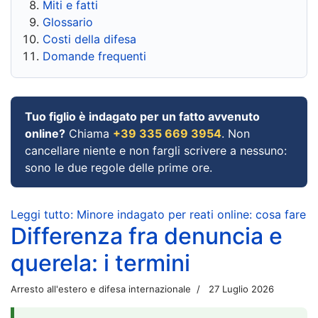
Miti e fatti
Glossario
Costi della difesa
Domande frequenti
Tuo figlio è indagato per un fatto avvenuto
online?
Chiama
+39 335 669 3954
. Non
cancellare niente e non fargli scrivere a nessuno:
sono le due regole delle prime ore.
Leggi tutto: Minore indagato per reati online: cosa fare
Differenza fra denuncia e
querela: i termini
Arresto all'estero e difesa internazionale
27 Luglio 2026