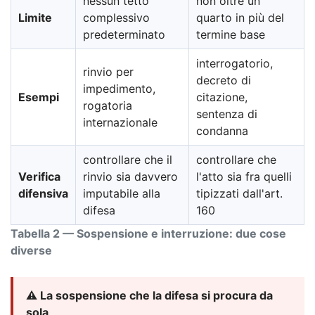
nessun tetto
non oltre un
Limite
complessivo
quarto in più del
predeterminato
termine base
interrogatorio,
rinvio per
decreto di
impedimento,
Esempi
citazione,
rogatoria
sentenza di
internazionale
condanna
controllare che il
controllare che
Verifica
rinvio sia davvero
l'atto sia fra quelli
difensiva
imputabile alla
tipizzati dall'art.
difesa
160
Tabella 2 — Sospensione e interruzione: due cose
diverse
⚠️ La sospensione che la difesa si procura da
sola