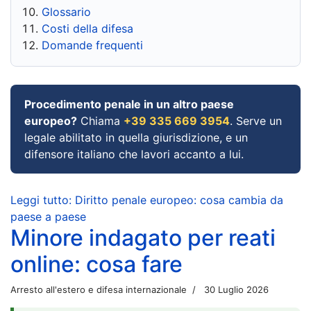
Glossario
Costi della difesa
Domande frequenti
Procedimento penale in un altro paese
europeo?
Chiama
+39 335 669 3954
. Serve un
legale abilitato in quella giurisdizione, e un
difensore italiano che lavori accanto a lui.
Leggi tutto: Diritto penale europeo: cosa cambia da
paese a paese
Minore indagato per reati
online: cosa fare
Arresto all'estero e difesa internazionale
30 Luglio 2026