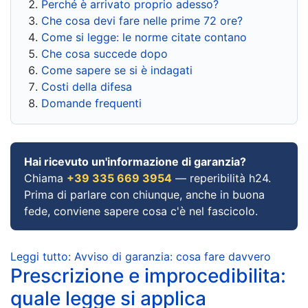
Perché è arrivato proprio adesso?
Che cosa devi fare nelle prime 72 ore?
Come si legge: le norme citate contano
Che cosa succede dopo
Come sapere se si è indagati
Costi della difesa
Domande frequenti
Hai ricevuto un'informazione di garanzia?
Chiama
+39 335 669 3954
— reperibilità h24.
Prima di parlare con chiunque, anche in buona
fede, conviene sapere cosa c'è nel fascicolo.
Leggi tutto: Avviso di garanzia: cosa fare davvero
Prescrizione e improcedibilita:
quale legge si applica