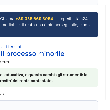
Chiama
+39 335 669 3954
— reperibilità h24.
imediabile: il reato non è più perseguibile, e non
a: i termini
 il processo minorile
io 2026
 e' educativa, e questo cambia gli strumenti: la
ravita' del reato contestato.
026