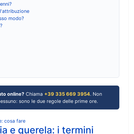
renni?
l'attribuzione
tesso modo?
?
uto online?
Chiama
+39 335 669 3954
. Non
 nessuno: sono le due regole delle prime ore.
e: cosa fare
a e querela: i termini