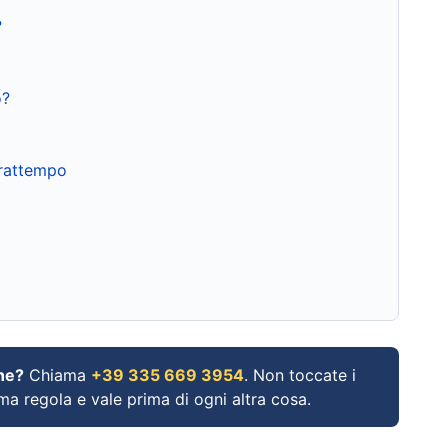
?
o?
frattempo
ne?
Chiama
+39 335 669 3954
. Non toccate i
ima regola e vale prima di ogni altra cosa.