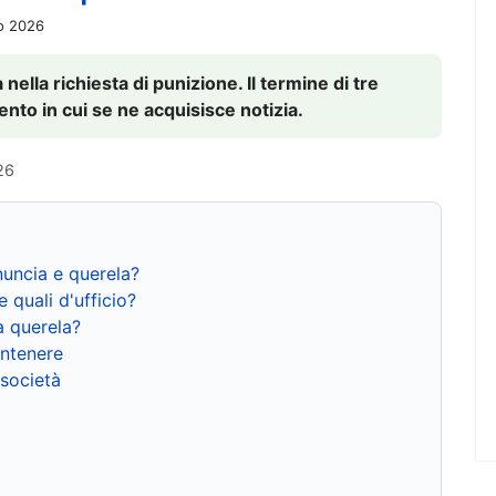
io 2026
nella richiesta di punizione. Il termine di tre
to in cui se ne acquisisce notizia.
26
nuncia e querela?
e quali d'ufficio?
a querela?
ntenere
 società