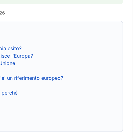
026
bia esito?
isce l'Europa?
'Unione
'e' un riferimento europeo?
e perché