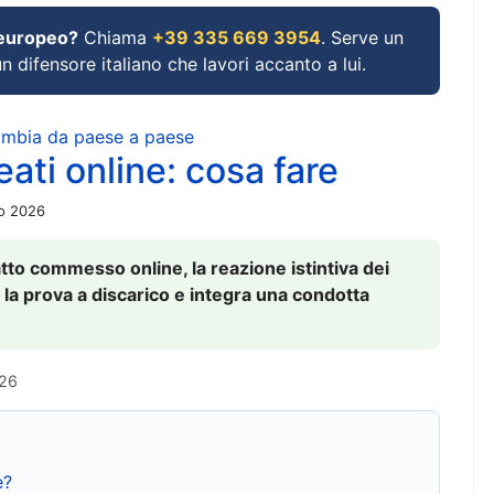
 europeo?
Chiama
+39 335 669 3954
. Serve un
un difensore italiano che lavori accanto a lui.
cambia da paese a paese
ati online: cosa fare
io 2026
to commesso online, la reazione istintiva dei
 la prova a discarico e integra una condotta
026
e?