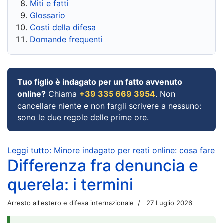
Miti e fatti
Glossario
Costi della difesa
Domande frequenti
Tuo figlio è indagato per un fatto avvenuto
online?
Chiama
+39 335 669 3954
. Non
cancellare niente e non fargli scrivere a nessuno:
sono le due regole delle prime ore.
Leggi tutto: Minore indagato per reati online: cosa fare
Differenza fra denuncia e
querela: i termini
Arresto all'estero e difesa internazionale
27 Luglio 2026