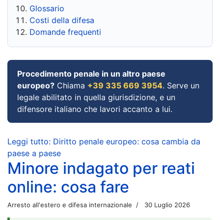
Glossario
Costi della difesa
Domande frequenti
Procedimento penale in un altro paese
europeo?
Chiama
+39 335 669 3954
. Serve un
legale abilitato in quella giurisdizione, e un
difensore italiano che lavori accanto a lui.
Leggi tutto: Diritto penale europeo: cosa cambia da
paese a paese
Minore indagato per reati
online: cosa fare
Arresto all'estero e difesa internazionale
30 Luglio 2026