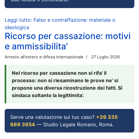
Leggi tutto: Falso e contraffazione: materiale o
ideologica
Ricorso per cassazione: motivi
e ammissibilita'
Arresto all'estero e difesa internazionale
27 Luglio 2026
Nel ricorso per cassazione non si rifa' il
processo: non si riesaminano le prove ne' si
propone una diversa ricostruzione dei fatti. Si
sindaca soltanto la legittimita'.
Serve una valutazione sul tuo caso?
+39 335
669 3954
— Studio Legale Romano, Roma.