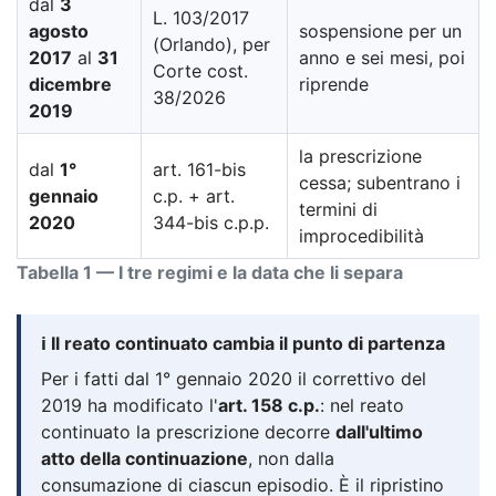
dal
3
L. 103/2017
agosto
sospensione per un
(Orlando), per
2017
al
31
anno e sei mesi, poi
Corte cost.
dicembre
riprende
38/2026
2019
la prescrizione
dal
1°
art. 161-bis
cessa; subentrano i
gennaio
c.p. + art.
termini di
2020
344-bis c.p.p.
improcedibilità
Tabella 1 — I tre regimi e la data che li separa
ℹ️ Il reato continuato cambia il punto di partenza
Per i fatti dal 1° gennaio 2020 il correttivo del
2019 ha modificato l'
art. 158 c.p.
: nel reato
continuato la prescrizione decorre
dall'ultimo
atto della continuazione
, non dalla
consumazione di ciascun episodio. È il ripristino