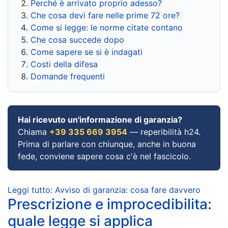
Perché è arrivato proprio adesso?
Che cosa devi fare nelle prime 72 ore?
Come si legge: le norme citate contano
Che cosa succede dopo
Come sapere se si è indagati
Costi della difesa
Domande frequenti
Hai ricevuto un'informazione di garanzia?
Chiama
+39 335 669 3954
— reperibilità h24.
Prima di parlare con chiunque, anche in buona
fede, conviene sapere cosa c'è nel fascicolo.
Leggi tutto: Avviso di garanzia: cosa fare davvero
Prescrizione e improcedibilita:
quale legge si applica