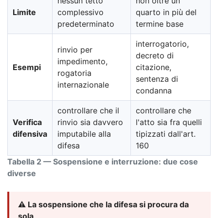
nessun tetto
non oltre un
Limite
complessivo
quarto in più del
predeterminato
termine base
interrogatorio,
rinvio per
decreto di
impedimento,
Esempi
citazione,
rogatoria
sentenza di
internazionale
condanna
controllare che il
controllare che
Verifica
rinvio sia davvero
l'atto sia fra quelli
difensiva
imputabile alla
tipizzati dall'art.
difesa
160
Tabella 2 — Sospensione e interruzione: due cose
diverse
⚠️ La sospensione che la difesa si procura da
sola