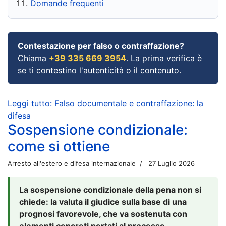
Domande frequenti
Contestazione per falso o contraffazione?
Chiama
+39 335 669 3954
. La prima verifica è
se ti contestino l'autenticità o il contenuto.
Leggi tutto: Falso documentale e contraffazione: la
difesa
Sospensione condizionale:
come si ottiene
Arresto all'estero e difesa internazionale
27 Luglio 2026
La sospensione condizionale della pena non si
chiede: la valuta il giudice sulla base di una
prognosi favorevole, che va sostenuta con
elementi concreti portati al processo.