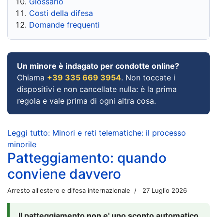
Glossario
Costi della difesa
Domande frequenti
Un minore è indagato per condotte online?
Chiama
+39 335 669 3954
. Non toccate i
dispositivi e non cancellate nulla: è la prima
regola e vale prima di ogni altra cosa.
Leggi tutto: Minori e reti telematiche: il processo
minorile
Patteggiamento: quando
conviene davvero
Arresto all'estero e difesa internazionale
27 Luglio 2026
Il patteggiamento non e' uno sconto automatico