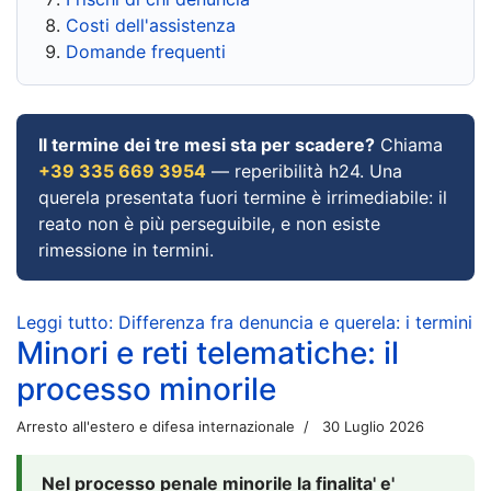
Costi dell'assistenza
Domande frequenti
Il termine dei tre mesi sta per scadere?
Chiama
+39 335 669 3954
— reperibilità h24. Una
querela presentata fuori termine è irrimediabile: il
reato non è più perseguibile, e non esiste
rimessione in termini.
Leggi tutto: Differenza fra denuncia e querela: i termini
Minori e reti telematiche: il
processo minorile
Arresto all'estero e difesa internazionale
30 Luglio 2026
Nel processo penale minorile la finalita' e'