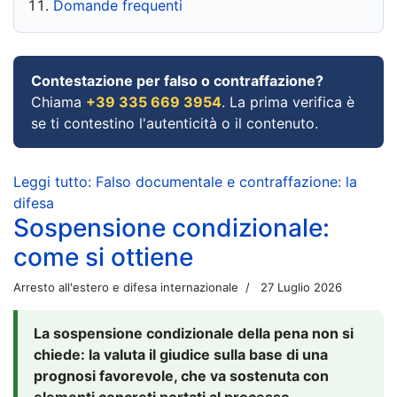
Domande frequenti
Contestazione per falso o contraffazione?
Chiama
+39 335 669 3954
. La prima verifica è
se ti contestino l'autenticità o il contenuto.
Leggi tutto: Falso documentale e contraffazione: la
difesa
Sospensione condizionale:
come si ottiene
Arresto all'estero e difesa internazionale
27 Luglio 2026
La sospensione condizionale della pena non si
chiede: la valuta il giudice sulla base di una
prognosi favorevole, che va sostenuta con
elementi concreti portati al processo.