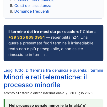
Costi dell'assistenza
Domande frequenti
Il termine dei tre mesi sta per scadere?
Chiama
+39 335 669 3954
— reperibilità h24. Una
querela presentata fuori termine è irrimediabile: il
reato non è più perseguibile, e non esiste
rimessione in termini.
Leggi tutto: Differenza fra denuncia e querela: i termini
Minori e reti telematiche: il
processo minorile
Arresto all'estero e difesa internazionale
30 Luglio 2026
Nel processo penale minorile la finalita' e'