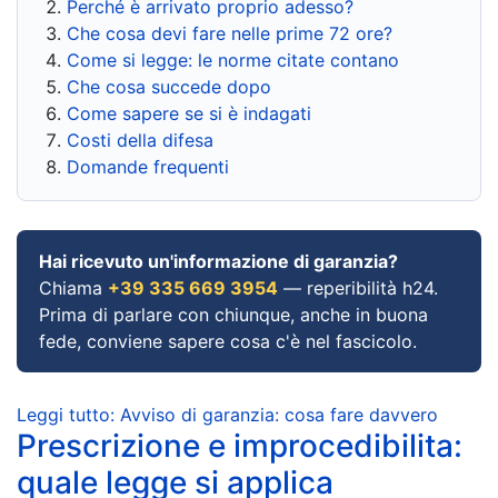
Perché è arrivato proprio adesso?
Che cosa devi fare nelle prime 72 ore?
Come si legge: le norme citate contano
Che cosa succede dopo
Come sapere se si è indagati
Costi della difesa
Domande frequenti
Hai ricevuto un'informazione di garanzia?
Chiama
+39 335 669 3954
— reperibilità h24.
Prima di parlare con chiunque, anche in buona
fede, conviene sapere cosa c'è nel fascicolo.
Leggi tutto: Avviso di garanzia: cosa fare davvero
Prescrizione e improcedibilita:
quale legge si applica