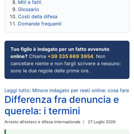
Miti e fatti
Glossario
Costi della difesa
Domande frequenti
Tuo figlio è indagato per un fatto avvenuto
online?
Chiama
+39 335 669 3954
. Non
cancellare niente e non fargli scrivere a nessuno:
sono le due regole delle prime ore.
Leggi tutto: Minore indagato per reati online: cosa fare
Differenza fra denuncia e
querela: i termini
Arresto all'estero e difesa internazionale
27 Luglio 2026