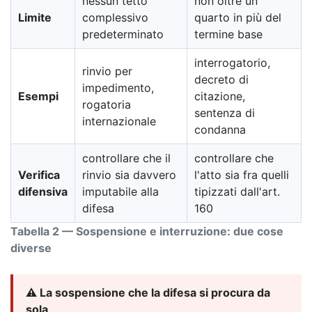
nessun tetto
non oltre un
Limite
complessivo
quarto in più del
predeterminato
termine base
interrogatorio,
rinvio per
decreto di
impedimento,
Esempi
citazione,
rogatoria
sentenza di
internazionale
condanna
controllare che il
controllare che
Verifica
rinvio sia davvero
l'atto sia fra quelli
difensiva
imputabile alla
tipizzati dall'art.
difesa
160
Tabella 2 — Sospensione e interruzione: due cose
diverse
⚠️ La sospensione che la difesa si procura da
sola