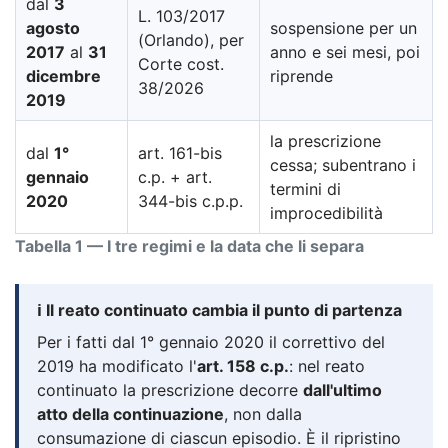
dal
3
L. 103/2017
agosto
sospensione per un
(Orlando), per
2017
al
31
anno e sei mesi, poi
Corte cost.
dicembre
riprende
38/2026
2019
la prescrizione
dal
1°
art. 161-bis
cessa; subentrano i
gennaio
c.p. + art.
termini di
2020
344-bis c.p.p.
improcedibilità
Tabella 1 — I tre regimi e la data che li separa
ℹ️ Il reato continuato cambia il punto di partenza
Per i fatti dal 1° gennaio 2020 il correttivo del
2019 ha modificato l'
art. 158 c.p.
: nel reato
continuato la prescrizione decorre
dall'ultimo
atto della continuazione
, non dalla
consumazione di ciascun episodio. È il ripristino