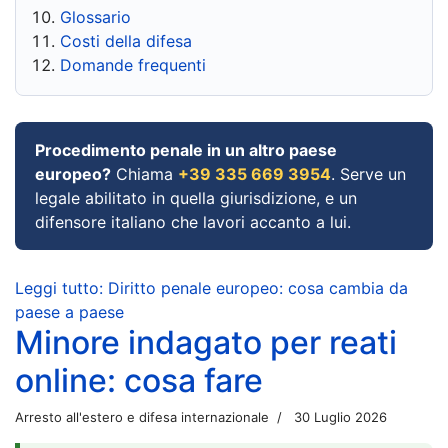
Glossario
Costi della difesa
Domande frequenti
Procedimento penale in un altro paese
europeo?
Chiama
+39 335 669 3954
. Serve un
legale abilitato in quella giurisdizione, e un
difensore italiano che lavori accanto a lui.
Leggi tutto: Diritto penale europeo: cosa cambia da
paese a paese
Minore indagato per reati
online: cosa fare
Arresto all'estero e difesa internazionale
30 Luglio 2026