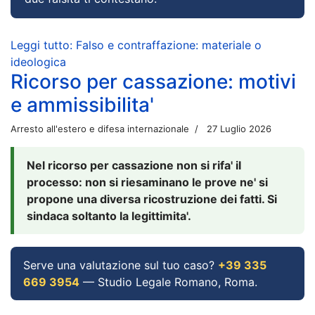
Leggi tutto: Falso e contraffazione: materiale o
ideologica
Ricorso per cassazione: motivi
e ammissibilita'
Arresto all'estero e difesa internazionale
27 Luglio 2026
Nel ricorso per cassazione non si rifa' il
processo: non si riesaminano le prove ne' si
propone una diversa ricostruzione dei fatti. Si
sindaca soltanto la legittimita'.
Serve una valutazione sul tuo caso?
+39 335
669 3954
— Studio Legale Romano, Roma.