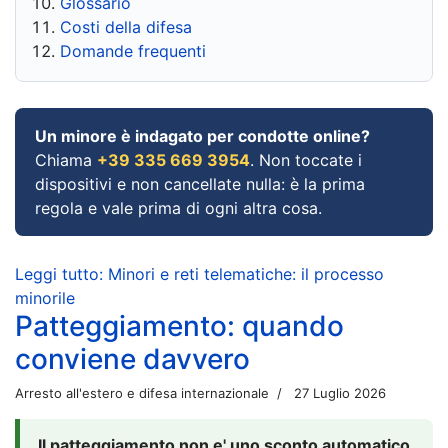
Glossario
Costi della difesa
Domande frequenti
Un minore è indagato per condotte online?
Chiama
+39 335 669 3954
. Non toccate i
dispositivi e non cancellate nulla: è la prima
regola e vale prima di ogni altra cosa.
Leggi tutto: Minori e reti telematiche: il processo
minorile
Patteggiamento: quando
conviene davvero
Arresto all'estero e difesa internazionale
27 Luglio 2026
Il patteggiamento non e' uno sconto automatico