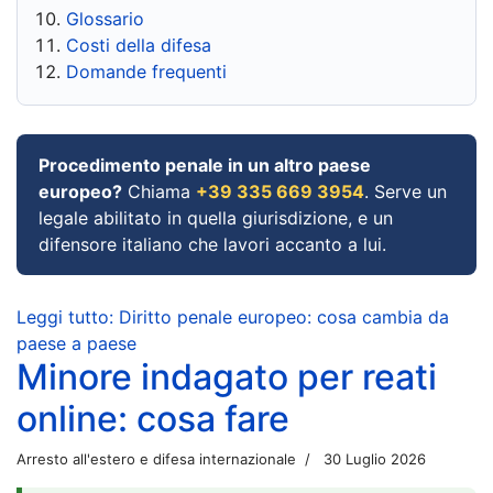
Glossario
Costi della difesa
Domande frequenti
Procedimento penale in un altro paese
europeo?
Chiama
+39 335 669 3954
. Serve un
legale abilitato in quella giurisdizione, e un
difensore italiano che lavori accanto a lui.
Leggi tutto: Diritto penale europeo: cosa cambia da
paese a paese
Minore indagato per reati
online: cosa fare
Arresto all'estero e difesa internazionale
30 Luglio 2026