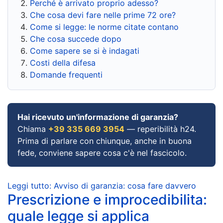
Perché è arrivato proprio adesso?
Che cosa devi fare nelle prime 72 ore?
Come si legge: le norme citate contano
Che cosa succede dopo
Come sapere se si è indagati
Costi della difesa
Domande frequenti
Hai ricevuto un'informazione di garanzia?
Chiama
+39 335 669 3954
— reperibilità h24.
Prima di parlare con chiunque, anche in buona
fede, conviene sapere cosa c'è nel fascicolo.
Leggi tutto: Avviso di garanzia: cosa fare davvero
Prescrizione e improcedibilita:
quale legge si applica