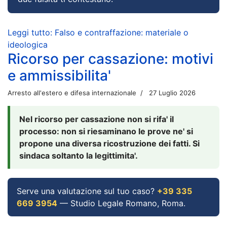
Leggi tutto: Falso e contraffazione: materiale o
ideologica
Ricorso per cassazione: motivi
e ammissibilita'
Arresto all'estero e difesa internazionale
27 Luglio 2026
Nel ricorso per cassazione non si rifa' il
processo: non si riesaminano le prove ne' si
propone una diversa ricostruzione dei fatti. Si
sindaca soltanto la legittimita'.
Serve una valutazione sul tuo caso?
+39 335
669 3954
— Studio Legale Romano, Roma.