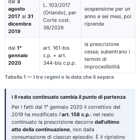
dal
3
L. 103/2017
agosto
sospensione per un
(Orlando), per
2017
al
31
anno e sei mesi, poi
Corte cost.
dicembre
riprende
38/2026
2019
la prescrizione
dal
1°
art. 161-bis
cessa; subentrano i
gennaio
c.p. + art.
termini di
2020
344-bis c.p.p.
improcedibilità
Tabella 1 — I tre regimi e la data che li separa
ℹ️ Il reato continuato cambia il punto di partenza
Per i fatti dal 1° gennaio 2020 il correttivo del
2019 ha modificato l'
art. 158 c.p.
: nel reato
continuato la prescrizione decorre
dall'ultimo
atto della continuazione
, non dalla
consumazione di ciascun episodio. È il ripristino