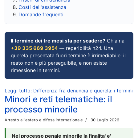
Costi dell'assistenza
Domande frequenti
Il termine dei tre mesi sta per scadere?
Chiama
+39 335 669 3954
— reperibilità h24. Una
querela presentata fuori termine è irrimediabile: il
reato non è più perseguibile, e non esiste
rimessione in termini.
Leggi tutto: Differenza fra denuncia e querela: i termini
Minori e reti telematiche: il
processo minorile
Arresto all'estero e difesa internazionale
30 Luglio 2026
Nel processo penale minorile la finalita' e'