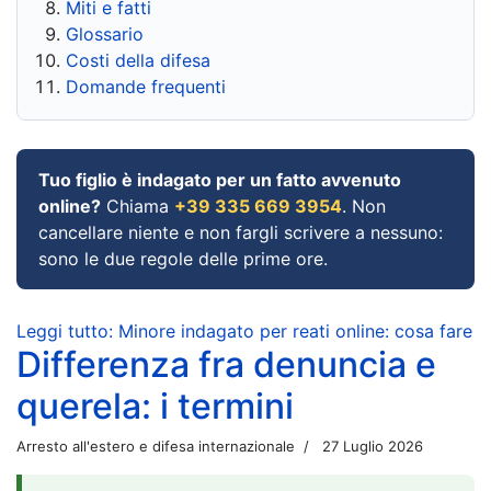
Miti e fatti
Glossario
Costi della difesa
Domande frequenti
Tuo figlio è indagato per un fatto avvenuto
online?
Chiama
+39 335 669 3954
. Non
cancellare niente e non fargli scrivere a nessuno:
sono le due regole delle prime ore.
Leggi tutto: Minore indagato per reati online: cosa fare
Differenza fra denuncia e
querela: i termini
Arresto all'estero e difesa internazionale
27 Luglio 2026