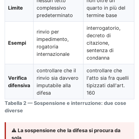
nessun tetto
non oltre un
Limite
complessivo
quarto in più del
predeterminato
termine base
interrogatorio,
rinvio per
decreto di
impedimento,
Esempi
citazione,
rogatoria
sentenza di
internazionale
condanna
controllare che il
controllare che
Verifica
rinvio sia davvero
l'atto sia fra quelli
difensiva
imputabile alla
tipizzati dall'art.
difesa
160
Tabella 2 — Sospensione e interruzione: due cose
diverse
⚠️ La sospensione che la difesa si procura da
sola