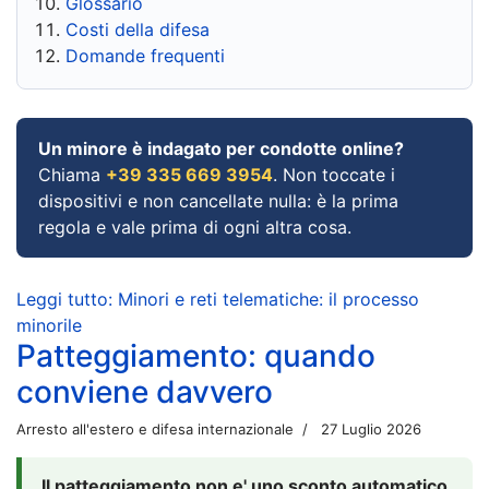
Glossario
Costi della difesa
Domande frequenti
Un minore è indagato per condotte online?
Chiama
+39 335 669 3954
. Non toccate i
dispositivi e non cancellate nulla: è la prima
regola e vale prima di ogni altra cosa.
Leggi tutto: Minori e reti telematiche: il processo
minorile
Patteggiamento: quando
conviene davvero
Arresto all'estero e difesa internazionale
27 Luglio 2026
Il patteggiamento non e' uno sconto automatico