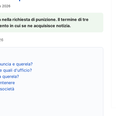
io 2026
nella richiesta di punizione. Il termine di tre
to in cui se ne acquisisce notizia.
26
nuncia e querela?
e quali d'ufficio?
a querela?
ntenere
 società