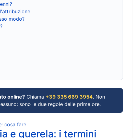
renni?
l'attribuzione
tesso modo?
?
uto online?
Chiama
+39 335 669 3954
. Non
 nessuno: sono le due regole delle prime ore.
e: cosa fare
a e querela: i termini