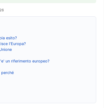
026
bia esito?
isce l'Europa?
'Unione
'e' un riferimento europeo?
e perché