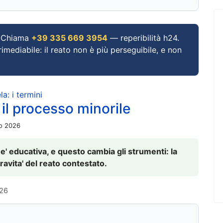
Chiama
+39 335 669 3954
— reperibilità h24.
imediabile: il reato non è più perseguibile, e non
a: i termini
 il processo minorile
io 2026
 e' educativa, e questo cambia gli strumenti: la
ravita' del reato contestato.
026