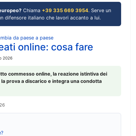
 europeo?
Chiama
+39 335 669 3954
. Serve un
un difensore italiano che lavori accanto a lui.
cambia da paese a paese
ati online: cosa fare
io 2026
to commesso online, la reazione istintiva dei
 la prova a discarico e integra una condotta
026
e?