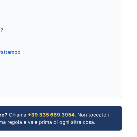
?
o?
frattempo
ne?
Chiama
+39 335 669 3954
. Non toccate i
ima regola e vale prima di ogni altra cosa.