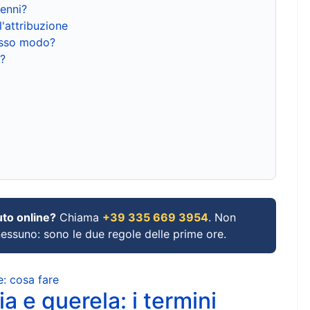
renni?
l'attribuzione
tesso modo?
?
uto online?
Chiama
+39 335 669 3954
. Non
 nessuno: sono le due regole delle prime ore.
e: cosa fare
a e querela: i termini