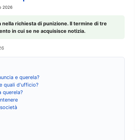
io 2026
nella richiesta di punizione. Il termine di tre
to in cui se ne acquisisce notizia.
26
nuncia e querela?
e quali d'ufficio?
a querela?
ntenere
 società