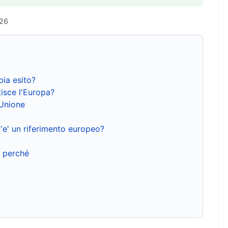
026
bia esito?
isce l'Europa?
'Unione
'e' un riferimento europeo?
e perché