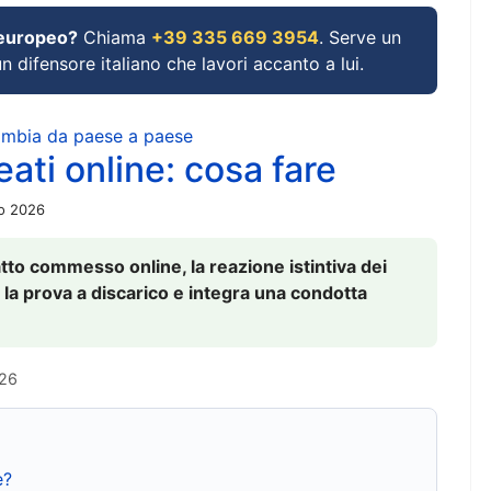
 europeo?
Chiama
+39 335 669 3954
. Serve un
un difensore italiano che lavori accanto a lui.
cambia da paese a paese
ati online: cosa fare
io 2026
to commesso online, la reazione istintiva dei
 la prova a discarico e integra una condotta
026
e?