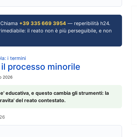
Chiama
+39 335 669 3954
— reperibilità h24.
imediabile: il reato non è più perseguibile, e non
a: i termini
 il processo minorile
io 2026
 e' educativa, e questo cambia gli strumenti: la
ravita' del reato contestato.
026