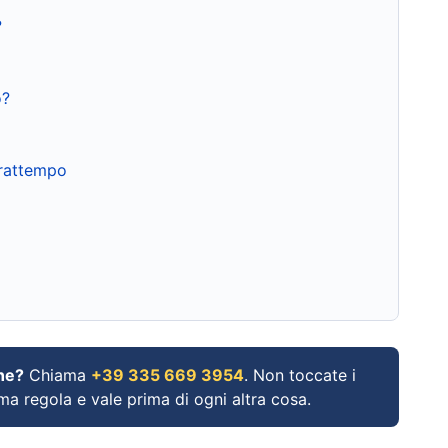
?
o?
frattempo
ne?
Chiama
+39 335 669 3954
. Non toccate i
ima regola e vale prima di ogni altra cosa.