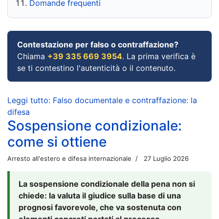
Domande frequenti
Contestazione per falso o contraffazione?
Chiama
+39 335 669 3954
. La prima verifica è
se ti contestino l'autenticità o il contenuto.
Leggi tutto: Falso documentale e contraffazione: la
difesa
Sospensione condizionale:
come si ottiene
Arresto all'estero e difesa internazionale
27 Luglio 2026
La sospensione condizionale della pena non si
chiede: la valuta il giudice sulla base di una
prognosi favorevole, che va sostenuta con
elementi concreti portati al processo.