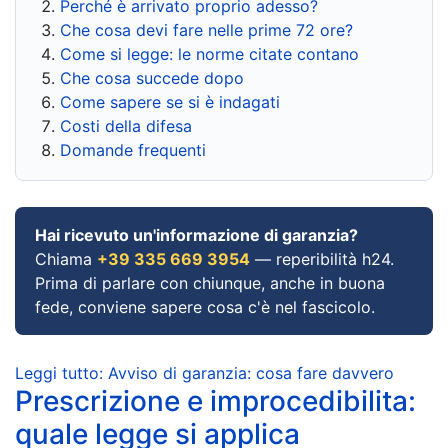
Perché è arrivato proprio adesso?
Che cosa devi fare nelle prime 72 ore?
Come si legge: le norme citate contano
Che cosa succede dopo
Come sapere se si è indagati
Costi della difesa
Domande frequenti
Hai ricevuto un'informazione di garanzia?
Chiama
+39 335 669 3954
— reperibilità h24.
Prima di parlare con chiunque, anche in buona
fede, conviene sapere cosa c'è nel fascicolo.
Leggi tutto: Avviso di garanzia: cosa fare davvero
Prescrizione e improcedibilita:
quale legge si applica