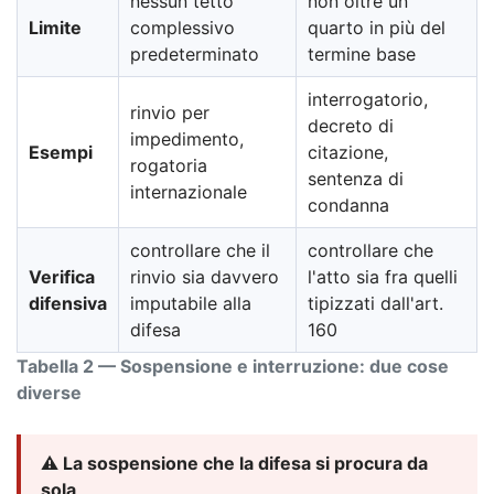
nessun tetto
non oltre un
Limite
complessivo
quarto in più del
predeterminato
termine base
interrogatorio,
rinvio per
decreto di
impedimento,
Esempi
citazione,
rogatoria
sentenza di
internazionale
condanna
controllare che il
controllare che
Verifica
rinvio sia davvero
l'atto sia fra quelli
difensiva
imputabile alla
tipizzati dall'art.
difesa
160
Tabella 2 — Sospensione e interruzione: due cose
diverse
⚠️ La sospensione che la difesa si procura da
sola