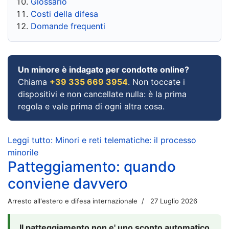
Glossario
Costi della difesa
Domande frequenti
Un minore è indagato per condotte online?
Chiama
+39 335 669 3954
. Non toccate i
dispositivi e non cancellate nulla: è la prima
regola e vale prima di ogni altra cosa.
Leggi tutto: Minori e reti telematiche: il processo
minorile
Patteggiamento: quando
conviene davvero
Arresto all'estero e difesa internazionale
27 Luglio 2026
Il patteggiamento non e' uno sconto automatico