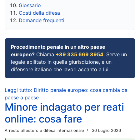
Glossario
Costi della difesa
Domande frequenti
Procedimento penale in un altro paese
europeo?
Chiama
+39 335 669 3954
. Serve un
legale abilitato in quella giurisdizione, e un
difensore italiano che lavori accanto a lui.
Leggi tutto: Diritto penale europeo: cosa cambia da
paese a paese
Minore indagato per reati
online: cosa fare
Arresto all'estero e difesa internazionale
30 Luglio 2026