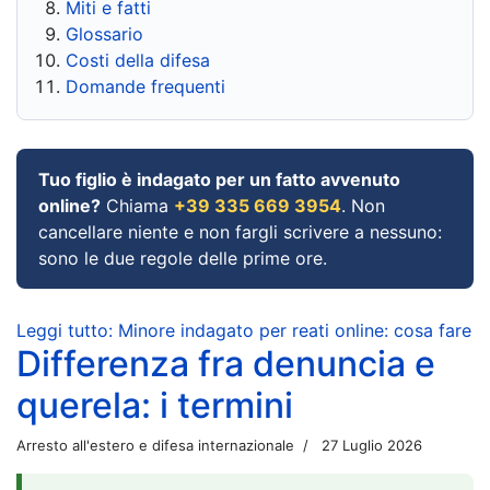
Miti e fatti
Glossario
Costi della difesa
Domande frequenti
Tuo figlio è indagato per un fatto avvenuto
online?
Chiama
+39 335 669 3954
. Non
cancellare niente e non fargli scrivere a nessuno:
sono le due regole delle prime ore.
Leggi tutto: Minore indagato per reati online: cosa fare
Differenza fra denuncia e
querela: i termini
Arresto all'estero e difesa internazionale
27 Luglio 2026