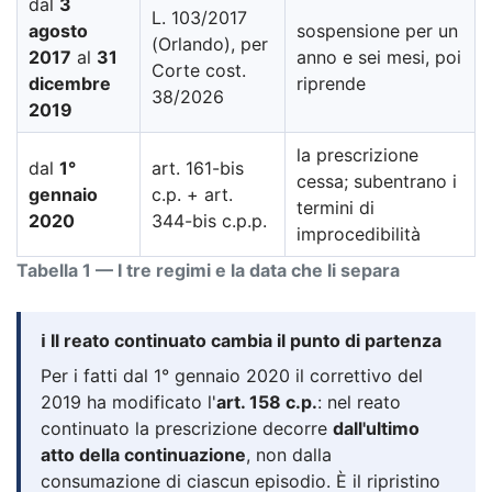
dal
3
L. 103/2017
agosto
sospensione per un
(Orlando), per
2017
al
31
anno e sei mesi, poi
Corte cost.
dicembre
riprende
38/2026
2019
la prescrizione
dal
1°
art. 161-bis
cessa; subentrano i
gennaio
c.p. + art.
termini di
2020
344-bis c.p.p.
improcedibilità
Tabella 1 — I tre regimi e la data che li separa
ℹ️ Il reato continuato cambia il punto di partenza
Per i fatti dal 1° gennaio 2020 il correttivo del
2019 ha modificato l'
art. 158 c.p.
: nel reato
continuato la prescrizione decorre
dall'ultimo
atto della continuazione
, non dalla
consumazione di ciascun episodio. È il ripristino