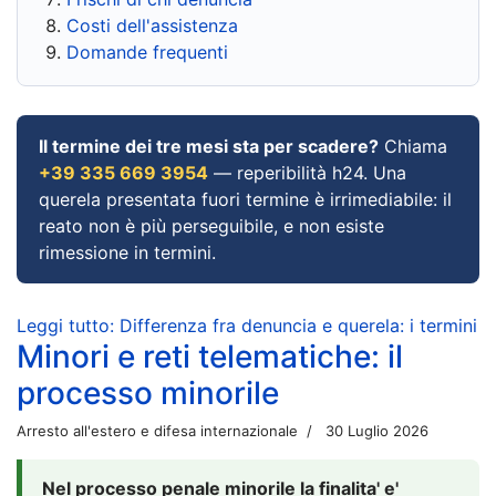
Costi dell'assistenza
Domande frequenti
Il termine dei tre mesi sta per scadere?
Chiama
+39 335 669 3954
— reperibilità h24. Una
querela presentata fuori termine è irrimediabile: il
reato non è più perseguibile, e non esiste
rimessione in termini.
Leggi tutto: Differenza fra denuncia e querela: i termini
Minori e reti telematiche: il
processo minorile
Arresto all'estero e difesa internazionale
30 Luglio 2026
Nel processo penale minorile la finalita' e'