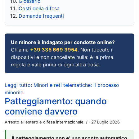
Glossario
Costi della difesa
Domande frequenti
Un minore è indagato per condotte online?
Chiama
+39 335 669 3954
. Non toccate i
dispositivi e non cancellate nulla: è la prima
regola e vale prima di ogni altra cosa.
Leggi tutto: Minori e reti telematiche: il processo
minorile
Patteggiamento: quando
conviene davvero
Arresto all'estero e difesa internazionale
27 Luglio 2026
Il patteggiamento non e' uno sconto automatico