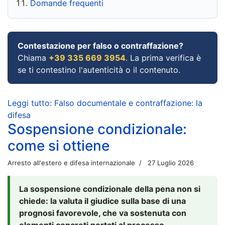
Domande frequenti
Contestazione per falso o contraffazione?
Chiama
+39 335 669 3954
. La prima verifica è
se ti contestino l'autenticità o il contenuto.
Leggi tutto: Falso documentale e contraffazione: la
difesa
Sospensione condizionale:
come si ottiene
Arresto all'estero e difesa internazionale
27 Luglio 2026
La sospensione condizionale della pena non si
chiede: la valuta il giudice sulla base di una
prognosi favorevole, che va sostenuta con
elementi concreti portati al processo.