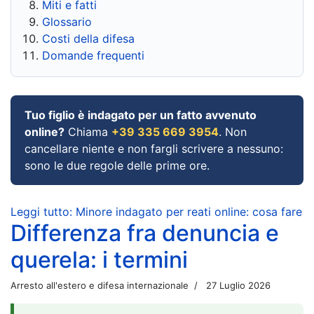
Miti e fatti
Glossario
Costi della difesa
Domande frequenti
Tuo figlio è indagato per un fatto avvenuto
online?
Chiama
+39 335 669 3954
. Non
cancellare niente e non fargli scrivere a nessuno:
sono le due regole delle prime ore.
Leggi tutto: Minore indagato per reati online: cosa fare
Differenza fra denuncia e
querela: i termini
Arresto all'estero e difesa internazionale
27 Luglio 2026