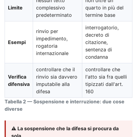
nessun tetto
non oltre un
Limite
complessivo
quarto in più del
predeterminato
termine base
interrogatorio,
rinvio per
decreto di
impedimento,
Esempi
citazione,
rogatoria
sentenza di
internazionale
condanna
controllare che il
controllare che
Verifica
rinvio sia davvero
l'atto sia fra quelli
difensiva
imputabile alla
tipizzati dall'art.
difesa
160
Tabella 2 — Sospensione e interruzione: due cose
diverse
⚠️ La sospensione che la difesa si procura da
sola