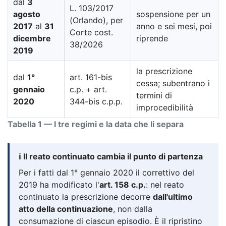
dal
3
L. 103/2017
agosto
sospensione per un
(Orlando), per
2017
al
31
anno e sei mesi, poi
Corte cost.
dicembre
riprende
38/2026
2019
la prescrizione
dal
1°
art. 161-bis
cessa; subentrano i
gennaio
c.p. + art.
termini di
2020
344-bis c.p.p.
improcedibilità
Tabella 1 — I tre regimi e la data che li separa
ℹ️ Il reato continuato cambia il punto di partenza
Per i fatti dal 1° gennaio 2020 il correttivo del
2019 ha modificato l'
art. 158 c.p.
: nel reato
continuato la prescrizione decorre
dall'ultimo
atto della continuazione
, non dalla
consumazione di ciascun episodio. È il ripristino