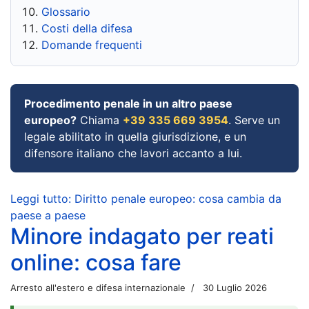
Glossario
Costi della difesa
Domande frequenti
Procedimento penale in un altro paese
europeo?
Chiama
+39 335 669 3954
. Serve un
legale abilitato in quella giurisdizione, e un
difensore italiano che lavori accanto a lui.
Leggi tutto: Diritto penale europeo: cosa cambia da
paese a paese
Minore indagato per reati
online: cosa fare
Arresto all'estero e difesa internazionale
30 Luglio 2026