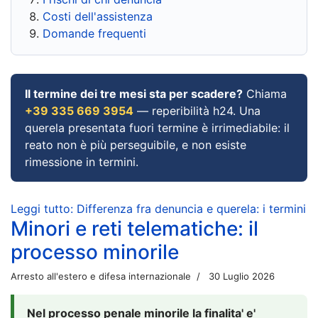
Costi dell'assistenza
Domande frequenti
Il termine dei tre mesi sta per scadere?
Chiama
+39 335 669 3954
— reperibilità h24. Una
querela presentata fuori termine è irrimediabile: il
reato non è più perseguibile, e non esiste
rimessione in termini.
Leggi tutto: Differenza fra denuncia e querela: i termini
Minori e reti telematiche: il
processo minorile
Arresto all'estero e difesa internazionale
30 Luglio 2026
Nel processo penale minorile la finalita' e'