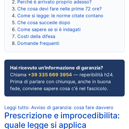
Perché è arrivato proprio adesso?
Che cosa devi fare nelle prime 72 ore?
Come si legge: le norme citate contano
Che cosa succede dopo
Come sapere se si è indagati
Costi della difesa
Domande frequenti
Hai ricevuto un'informazione di garanzia?
Chiama
+39 335 669 3954
— reperibilità h24.
Prima di parlare con chiunque, anche in buona
fede, conviene sapere cosa c'è nel fascicolo.
Leggi tutto: Avviso di garanzia: cosa fare davvero
Prescrizione e improcedibilita:
quale legge si applica