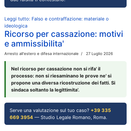
Leggi tutto: Falso e contraffazione: materiale o
ideologica
Ricorso per cassazione: motivi
e ammissibilita'
Arresto all'estero e difesa internazionale
27 Luglio 2026
Nel ricorso per cassazione non si rifa' il
processo: non si riesaminano le prove ne' si
propone una diversa ricostruzione dei fatti. Si
sindaca soltanto la legittimita'.
Serve una valutazione sul tuo caso?
+39 335
669 3954
— Studio Legale Romano, Roma.