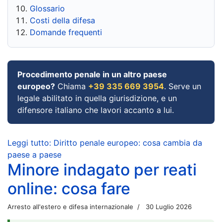
Glossario
Costi della difesa
Domande frequenti
Procedimento penale in un altro paese
europeo?
Chiama
+39 335 669 3954
. Serve un
legale abilitato in quella giurisdizione, e un
difensore italiano che lavori accanto a lui.
Leggi tutto: Diritto penale europeo: cosa cambia da
paese a paese
Minore indagato per reati
online: cosa fare
Arresto all'estero e difesa internazionale
30 Luglio 2026