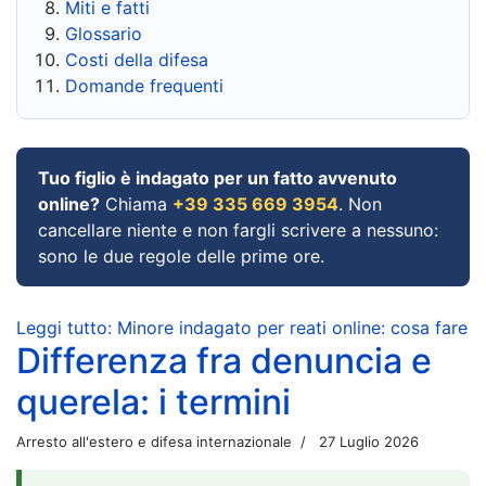
Miti e fatti
Glossario
Costi della difesa
Domande frequenti
Tuo figlio è indagato per un fatto avvenuto
online?
Chiama
+39 335 669 3954
. Non
cancellare niente e non fargli scrivere a nessuno:
sono le due regole delle prime ore.
Leggi tutto: Minore indagato per reati online: cosa fare
Differenza fra denuncia e
querela: i termini
Arresto all'estero e difesa internazionale
27 Luglio 2026