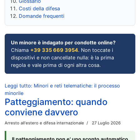
Glossario
Costi della difesa
Domande frequenti
Un minore è indagato per condotte online?
Chiama
+39 335 669 3954
. Non toccate i
dispositivi e non cancellate nulla: è la prima
regola e vale prima di ogni altra cosa.
Leggi tutto: Minori e reti telematiche: il processo
minorile
Patteggiamento: quando
conviene davvero
Arresto all'estero e difesa internazionale
27 Luglio 2026
Il patteggiamento non e' uno sconto automatico