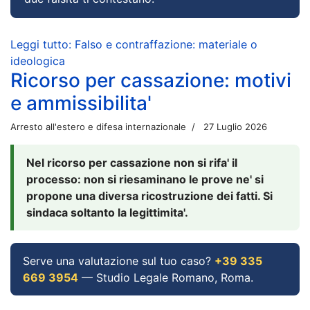
Leggi tutto: Falso e contraffazione: materiale o
ideologica
Ricorso per cassazione: motivi
e ammissibilita'
Arresto all'estero e difesa internazionale
27 Luglio 2026
Nel ricorso per cassazione non si rifa' il
processo: non si riesaminano le prove ne' si
propone una diversa ricostruzione dei fatti. Si
sindaca soltanto la legittimita'.
Serve una valutazione sul tuo caso?
+39 335
669 3954
— Studio Legale Romano, Roma.