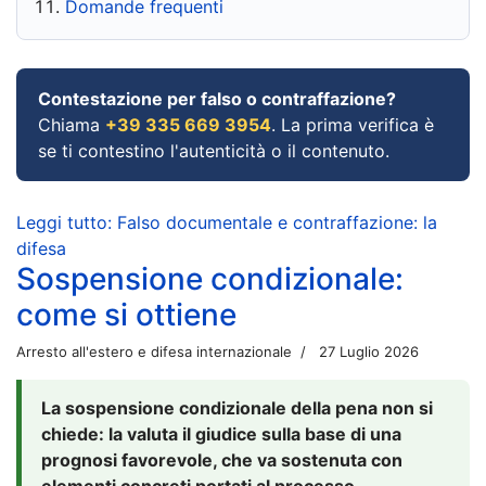
Domande frequenti
Contestazione per falso o contraffazione?
Chiama
+39 335 669 3954
. La prima verifica è
se ti contestino l'autenticità o il contenuto.
Leggi tutto: Falso documentale e contraffazione: la
difesa
Sospensione condizionale:
come si ottiene
Arresto all'estero e difesa internazionale
27 Luglio 2026
La sospensione condizionale della pena non si
chiede: la valuta il giudice sulla base di una
prognosi favorevole, che va sostenuta con
elementi concreti portati al processo.