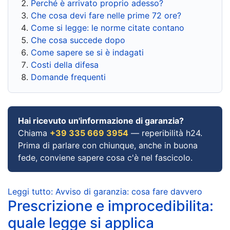
Perché è arrivato proprio adesso?
Che cosa devi fare nelle prime 72 ore?
Come si legge: le norme citate contano
Che cosa succede dopo
Come sapere se si è indagati
Costi della difesa
Domande frequenti
Hai ricevuto un'informazione di garanzia?
Chiama
+39 335 669 3954
— reperibilità h24.
Prima di parlare con chiunque, anche in buona
fede, conviene sapere cosa c'è nel fascicolo.
Leggi tutto: Avviso di garanzia: cosa fare davvero
Prescrizione e improcedibilita:
quale legge si applica