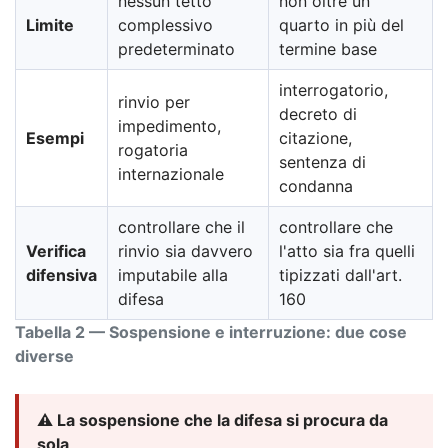
nessun tetto
non oltre un
Limite
complessivo
quarto in più del
predeterminato
termine base
interrogatorio,
rinvio per
decreto di
impedimento,
Esempi
citazione,
rogatoria
sentenza di
internazionale
condanna
controllare che il
controllare che
Verifica
rinvio sia davvero
l'atto sia fra quelli
difensiva
imputabile alla
tipizzati dall'art.
difesa
160
Tabella 2 — Sospensione e interruzione: due cose
diverse
⚠️ La sospensione che la difesa si procura da
sola