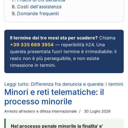
Costi dell'assistenza
Domande frequenti
Il termine dei tre mesi sta per scadere?
Chiama
+39 335 669 3954
— reperibilità h24. Una
querela presentata fuori termine è irrimediabile: il
reato non è più perseguibile, e non esiste
rimessione in termini.
Leggi tutto: Differenza fra denuncia e querela: i termini
Minori e reti telematiche: il
processo minorile
Arresto all'estero e difesa internazionale
30 Luglio 2026
Nel processo penale minorile la finalita' e'