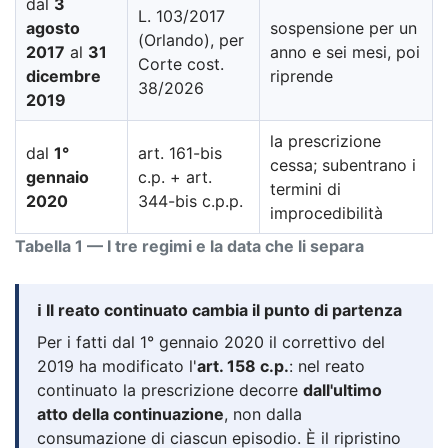
dal
3
L. 103/2017
agosto
sospensione per un
(Orlando), per
2017
al
31
anno e sei mesi, poi
Corte cost.
dicembre
riprende
38/2026
2019
la prescrizione
dal
1°
art. 161-bis
cessa; subentrano i
gennaio
c.p. + art.
termini di
2020
344-bis c.p.p.
improcedibilità
Tabella 1 — I tre regimi e la data che li separa
ℹ️ Il reato continuato cambia il punto di partenza
Per i fatti dal 1° gennaio 2020 il correttivo del
2019 ha modificato l'
art. 158 c.p.
: nel reato
continuato la prescrizione decorre
dall'ultimo
atto della continuazione
, non dalla
consumazione di ciascun episodio. È il ripristino