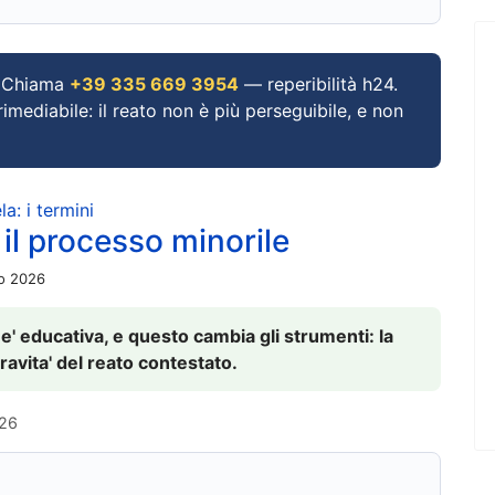
Chiama
+39 335 669 3954
— reperibilità h24.
imediabile: il reato non è più perseguibile, e non
a: i termini
 il processo minorile
io 2026
 e' educativa, e questo cambia gli strumenti: la
ravita' del reato contestato.
026