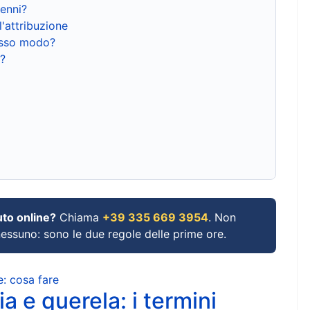
renni?
l'attribuzione
tesso modo?
?
uto online?
Chiama
+39 335 669 3954
. Non
 nessuno: sono le due regole delle prime ore.
e: cosa fare
a e querela: i termini