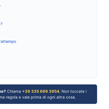
?
o?
frattempo
ne?
Chiama
+39 335 669 3954
. Non toccate i
ima regola e vale prima di ogni altra cosa.