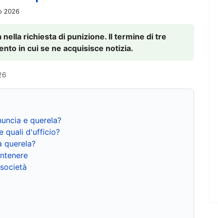
io 2026
nella richiesta di punizione. Il termine di tre
to in cui se ne acquisisce notizia.
26
nuncia e querela?
e quali d'ufficio?
a querela?
ntenere
 società