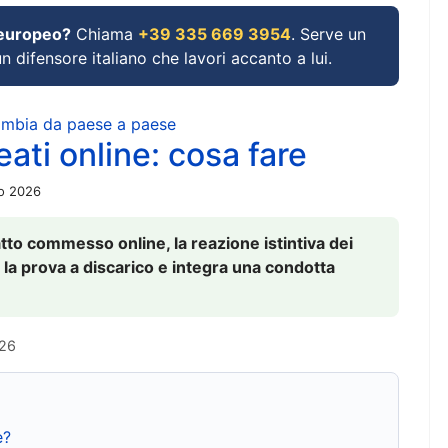
 europeo?
Chiama
+39 335 669 3954
. Serve un
un difensore italiano che lavori accanto a lui.
cambia da paese a paese
ati online: cosa fare
io 2026
to commesso online, la reazione istintiva dei
 la prova a discarico e integra una condotta
026
e?