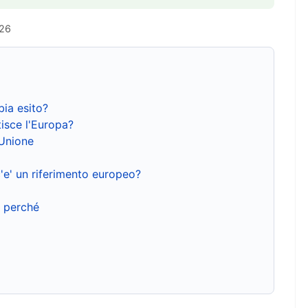
026
bia esito?
isce l'Europa?
'Unione
'e' un riferimento europeo?
e perché