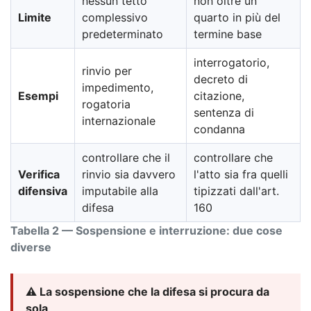
nessun tetto
non oltre un
Limite
complessivo
quarto in più del
predeterminato
termine base
interrogatorio,
rinvio per
decreto di
impedimento,
Esempi
citazione,
rogatoria
sentenza di
internazionale
condanna
controllare che il
controllare che
Verifica
rinvio sia davvero
l'atto sia fra quelli
difensiva
imputabile alla
tipizzati dall'art.
difesa
160
Tabella 2 — Sospensione e interruzione: due cose
diverse
⚠️ La sospensione che la difesa si procura da
sola