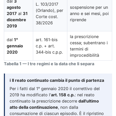
dal
3
L. 103/2017
agosto
sospensione per un
(Orlando), per
2017
al
31
anno e sei mesi, poi
Corte cost.
dicembre
riprende
38/2026
2019
la prescrizione
dal
1°
art. 161-bis
cessa; subentrano i
gennaio
c.p. + art.
termini di
2020
344-bis c.p.p.
improcedibilità
Tabella 1 — I tre regimi e la data che li separa
ℹ️ Il reato continuato cambia il punto di partenza
Per i fatti dal 1° gennaio 2020 il correttivo del
2019 ha modificato l'
art. 158 c.p.
: nel reato
continuato la prescrizione decorre
dall'ultimo
atto della continuazione
, non dalla
consumazione di ciascun episodio. È il ripristino