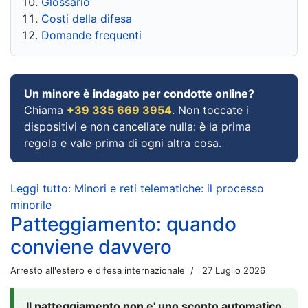
Glossario
Costi della difesa
Domande frequenti
Un minore è indagato per condotte online?
Chiama
+39 335 669 3954
. Non toccate i
dispositivi e non cancellate nulla: è la prima
regola e vale prima di ogni altra cosa.
Leggi tutto: Minori e reti telematiche: il processo
minorile
Patteggiamento: quando
conviene davvero
Arresto all'estero e difesa internazionale
27 Luglio 2026
Il patteggiamento non e' uno sconto automatico