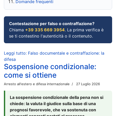
Domande frequenti
Contestazione per falso o contraffazione?
Chiama
+39 335 669 3954
. La prima verifica è
se ti contestino l'autenticità o il contenuto.
Leggi tutto: Falso documentale e contraffazione: la
difesa
Sospensione condizionale:
come si ottiene
Arresto all'estero e difesa internazionale
27 Luglio 2026
La sospensione condizionale della pena non si
chiede: la valuta il giudice sulla base di una
prognosi favorevole, che va sostenuta con
elementi concreti portati al processo.