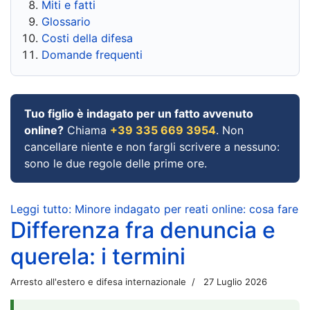
Miti e fatti
Glossario
Costi della difesa
Domande frequenti
Tuo figlio è indagato per un fatto avvenuto
online?
Chiama
+39 335 669 3954
. Non
cancellare niente e non fargli scrivere a nessuno:
sono le due regole delle prime ore.
Leggi tutto: Minore indagato per reati online: cosa fare
Differenza fra denuncia e
querela: i termini
Arresto all'estero e difesa internazionale
27 Luglio 2026