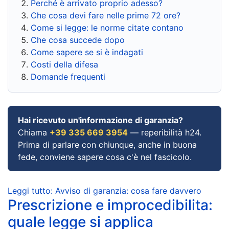
Perché è arrivato proprio adesso?
Che cosa devi fare nelle prime 72 ore?
Come si legge: le norme citate contano
Che cosa succede dopo
Come sapere se si è indagati
Costi della difesa
Domande frequenti
Hai ricevuto un'informazione di garanzia?
Chiama
+39 335 669 3954
— reperibilità h24.
Prima di parlare con chiunque, anche in buona
fede, conviene sapere cosa c'è nel fascicolo.
Leggi tutto: Avviso di garanzia: cosa fare davvero
Prescrizione e improcedibilita:
quale legge si applica