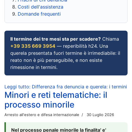
Costi dell'assistenza
Domande frequenti
Il termine dei tre mesi sta per scadere?
Chiama
+39 335 669 3954
— reperibilità h24. Una
querela presentata fuori termine è irrimediabile: il
reato non è più perseguibile, e non esiste
rimessione in termini.
Leggi tutto: Differenza fra denuncia e querela: i termini
Minori e reti telematiche: il
processo minorile
Arresto all'estero e difesa internazionale
30 Luglio 2026
Nel processo penale minorile la finalita' e'