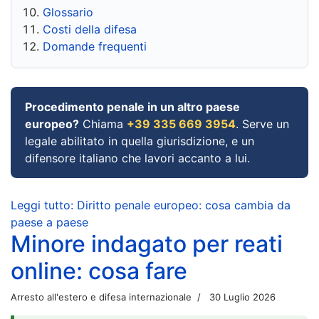
Glossario
Costi della difesa
Domande frequenti
Procedimento penale in un altro paese
europeo?
Chiama
+39 335 669 3954
. Serve un
legale abilitato in quella giurisdizione, e un
difensore italiano che lavori accanto a lui.
Leggi tutto: Diritto penale europeo: cosa cambia da
paese a paese
Minore indagato per reati
online: cosa fare
Arresto all'estero e difesa internazionale
30 Luglio 2026