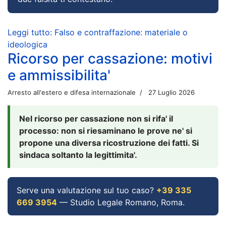
Leggi tutto: Falso e contraffazione: materiale o
ideologica
Ricorso per cassazione: motivi
e ammissibilita'
Arresto all'estero e difesa internazionale
27 Luglio 2026
Nel ricorso per cassazione non si rifa' il
processo: non si riesaminano le prove ne' si
propone una diversa ricostruzione dei fatti. Si
sindaca soltanto la legittimita'.
Serve una valutazione sul tuo caso?
+39 335
669 3954
— Studio Legale Romano, Roma.