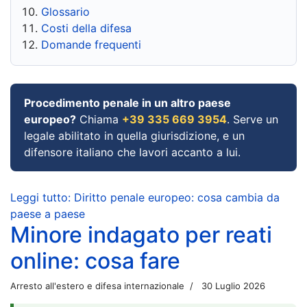
Glossario
Costi della difesa
Domande frequenti
Procedimento penale in un altro paese
europeo?
Chiama
+39 335 669 3954
. Serve un
legale abilitato in quella giurisdizione, e un
difensore italiano che lavori accanto a lui.
Leggi tutto: Diritto penale europeo: cosa cambia da
paese a paese
Minore indagato per reati
online: cosa fare
Arresto all'estero e difesa internazionale
30 Luglio 2026