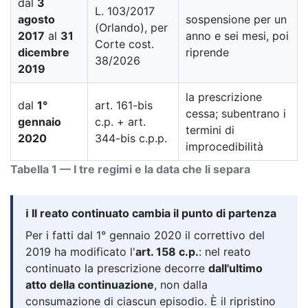
dal
3
L. 103/2017
agosto
sospensione per un
(Orlando), per
2017
al
31
anno e sei mesi, poi
Corte cost.
dicembre
riprende
38/2026
2019
la prescrizione
dal
1°
art. 161-bis
cessa; subentrano i
gennaio
c.p. + art.
termini di
2020
344-bis c.p.p.
improcedibilità
Tabella 1 — I tre regimi e la data che li separa
ℹ️ Il reato continuato cambia il punto di partenza
Per i fatti dal 1° gennaio 2020 il correttivo del
2019 ha modificato l'
art. 158 c.p.
: nel reato
continuato la prescrizione decorre
dall'ultimo
atto della continuazione
, non dalla
consumazione di ciascun episodio. È il ripristino