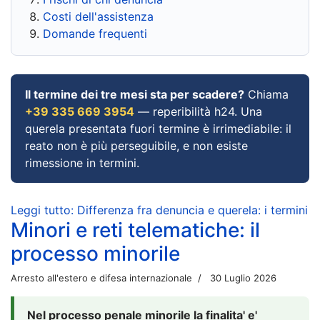
Costi dell'assistenza
Domande frequenti
Il termine dei tre mesi sta per scadere?
Chiama
+39 335 669 3954
— reperibilità h24. Una
querela presentata fuori termine è irrimediabile: il
reato non è più perseguibile, e non esiste
rimessione in termini.
Leggi tutto: Differenza fra denuncia e querela: i termini
Minori e reti telematiche: il
processo minorile
Arresto all'estero e difesa internazionale
30 Luglio 2026
Nel processo penale minorile la finalita' e'