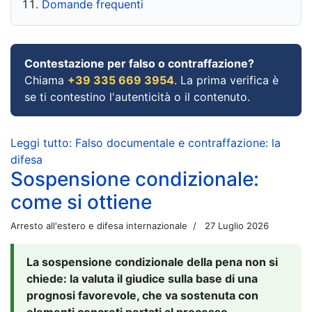
Domande frequenti
Contestazione per falso o contraffazione?
Chiama
+39 335 669 3954
. La prima verifica è
se ti contestino l'autenticità o il contenuto.
Leggi tutto: Falso documentale e contraffazione: la
difesa
Sospensione condizionale:
come si ottiene
Arresto all'estero e difesa internazionale
27 Luglio 2026
La sospensione condizionale della pena non si
chiede: la valuta il giudice sulla base di una
prognosi favorevole, che va sostenuta con
elementi concreti portati al processo.