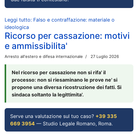
Leggi tutto: Falso e contraffazione: materiale o
ideologica
Ricorso per cassazione: motivi
e ammissibilita'
Arresto all'estero e difesa internazionale
27 Luglio 2026
Nel ricorso per cassazione non si rifa' il
processo: non si riesaminano le prove ne' si
propone una diversa ricostruzione dei fatti. Si
sindaca soltanto la legittimita'.
Serve una valutazione sul tuo caso?
+39 335
669 3954
— Studio Legale Romano, Roma.