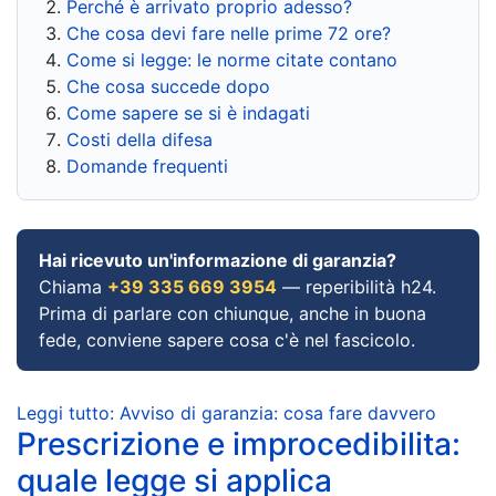
Perché è arrivato proprio adesso?
Che cosa devi fare nelle prime 72 ore?
Come si legge: le norme citate contano
Che cosa succede dopo
Come sapere se si è indagati
Costi della difesa
Domande frequenti
Hai ricevuto un'informazione di garanzia?
Chiama
+39 335 669 3954
— reperibilità h24.
Prima di parlare con chiunque, anche in buona
fede, conviene sapere cosa c'è nel fascicolo.
Leggi tutto: Avviso di garanzia: cosa fare davvero
Prescrizione e improcedibilita:
quale legge si applica