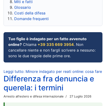
Miti e fatti
Glossario
Costi della difesa
Domande frequenti
Tuo figlio è indagato per un fatto avvenuto
online?
Chiama
+39 335 669 3954
. Non
cancellare niente e non fargli scrivere a nessuno:
sono le due regole delle prime ore.
Leggi tutto: Minore indagato per reati online: cosa fare
Differenza fra denuncia e
querela: i termini
Arresto all'estero e difesa internazionale
27 Luglio 2026