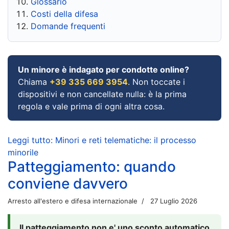
Glossario
Costi della difesa
Domande frequenti
Un minore è indagato per condotte online?
Chiama
+39 335 669 3954
. Non toccate i
dispositivi e non cancellate nulla: è la prima
regola e vale prima di ogni altra cosa.
Leggi tutto: Minori e reti telematiche: il processo
minorile
Patteggiamento: quando
conviene davvero
Arresto all'estero e difesa internazionale
27 Luglio 2026
Il patteggiamento non e' uno sconto automatico