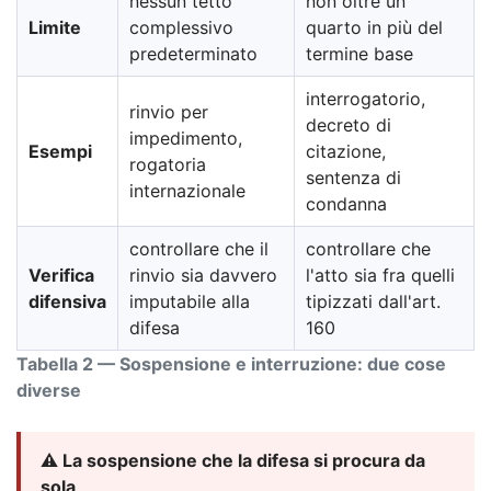
nessun tetto
non oltre un
Limite
complessivo
quarto in più del
predeterminato
termine base
interrogatorio,
rinvio per
decreto di
impedimento,
Esempi
citazione,
rogatoria
sentenza di
internazionale
condanna
controllare che il
controllare che
Verifica
rinvio sia davvero
l'atto sia fra quelli
difensiva
imputabile alla
tipizzati dall'art.
difesa
160
Tabella 2 — Sospensione e interruzione: due cose
diverse
⚠️ La sospensione che la difesa si procura da
sola