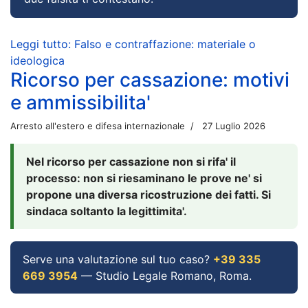
Leggi tutto: Falso e contraffazione: materiale o
ideologica
Ricorso per cassazione: motivi
e ammissibilita'
Arresto all'estero e difesa internazionale
27 Luglio 2026
Nel ricorso per cassazione non si rifa' il
processo: non si riesaminano le prove ne' si
propone una diversa ricostruzione dei fatti. Si
sindaca soltanto la legittimita'.
Serve una valutazione sul tuo caso?
+39 335
669 3954
— Studio Legale Romano, Roma.