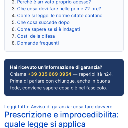
Perché è arrivato proprio adesso?
Che cosa devi fare nelle prime 72 ore?
Come si legge: le norme citate contano
Che cosa succede dopo
Come sapere se si è indagati
Costi della difesa
Domande frequenti
Hai ricevuto un'informazione di garanzia?
Chiama
+39 335 669 3954
— reperibilità h24.
Prima di parlare con chiunque, anche in buona
fede, conviene sapere cosa c'è nel fascicolo.
Leggi tutto: Avviso di garanzia: cosa fare davvero
Prescrizione e improcedibilita:
quale legge si applica