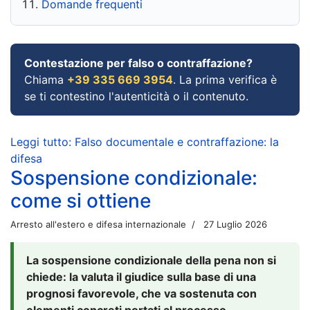
Domande frequenti
Contestazione per falso o contraffazione?
Chiama
+39 335 669 3954
. La prima verifica è
se ti contestino l'autenticità o il contenuto.
Leggi tutto: Falso documentale e contraffazione: la
difesa
Sospensione condizionale:
come si ottiene
Arresto all'estero e difesa internazionale
27 Luglio 2026
La sospensione condizionale della pena non si
chiede: la valuta il giudice sulla base di una
prognosi favorevole, che va sostenuta con
elementi concreti portati al processo.