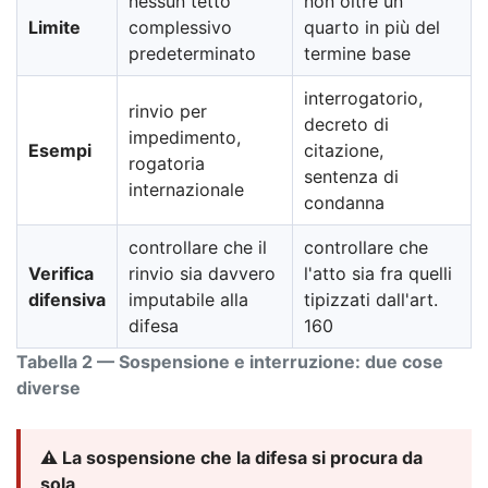
nessun tetto
non oltre un
Limite
complessivo
quarto in più del
predeterminato
termine base
interrogatorio,
rinvio per
decreto di
impedimento,
Esempi
citazione,
rogatoria
sentenza di
internazionale
condanna
controllare che il
controllare che
Verifica
rinvio sia davvero
l'atto sia fra quelli
difensiva
imputabile alla
tipizzati dall'art.
difesa
160
Tabella 2 — Sospensione e interruzione: due cose
diverse
⚠️ La sospensione che la difesa si procura da
sola