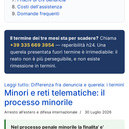
Costi dell'assistenza
Domande frequenti
Il termine dei tre mesi sta per scadere?
Chiama
+39 335 669 3954
— reperibilità h24. Una
querela presentata fuori termine è irrimediabile: il
reato non è più perseguibile, e non esiste
rimessione in termini.
Leggi tutto: Differenza fra denuncia e querela: i termini
Minori e reti telematiche: il
processo minorile
Arresto all'estero e difesa internazionale
30 Luglio 2026
Nel processo penale minorile la finalita' e'