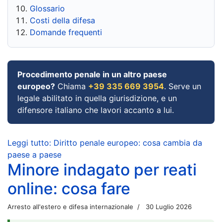
Glossario
Costi della difesa
Domande frequenti
Procedimento penale in un altro paese
europeo?
Chiama
+39 335 669 3954
. Serve un
legale abilitato in quella giurisdizione, e un
difensore italiano che lavori accanto a lui.
Leggi tutto: Diritto penale europeo: cosa cambia da
paese a paese
Minore indagato per reati
online: cosa fare
Arresto all'estero e difesa internazionale
30 Luglio 2026