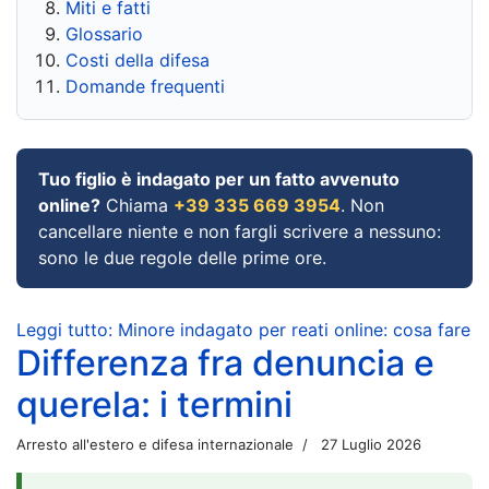
Miti e fatti
Glossario
Costi della difesa
Domande frequenti
Tuo figlio è indagato per un fatto avvenuto
online?
Chiama
+39 335 669 3954
. Non
cancellare niente e non fargli scrivere a nessuno:
sono le due regole delle prime ore.
Leggi tutto: Minore indagato per reati online: cosa fare
Differenza fra denuncia e
querela: i termini
Arresto all'estero e difesa internazionale
27 Luglio 2026