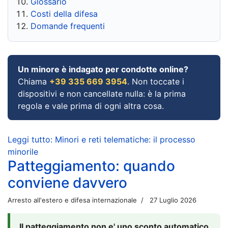
Glossario
Costi della difesa
Domande frequenti
Un minore è indagato per condotte online?
Chiama
+39 335 669 3954
. Non toccate i
dispositivi e non cancellate nulla: è la prima
regola e vale prima di ogni altra cosa.
Leggi tutto: Minori e reti telematiche: il processo
minorile
Patteggiamento: quando
conviene davvero
Arresto all'estero e difesa internazionale
27 Luglio 2026
Il patteggiamento non e' uno sconto automatico