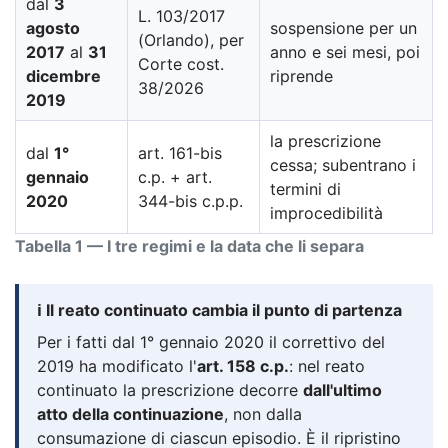
dal
3
L. 103/2017
agosto
sospensione per un
(Orlando), per
2017
al
31
anno e sei mesi, poi
Corte cost.
dicembre
riprende
38/2026
2019
la prescrizione
dal
1°
art. 161-bis
cessa; subentrano i
gennaio
c.p. + art.
termini di
2020
344-bis c.p.p.
improcedibilità
Tabella 1 — I tre regimi e la data che li separa
ℹ️ Il reato continuato cambia il punto di partenza
Per i fatti dal 1° gennaio 2020 il correttivo del
2019 ha modificato l'
art. 158 c.p.
: nel reato
continuato la prescrizione decorre
dall'ultimo
atto della continuazione
, non dalla
consumazione di ciascun episodio. È il ripristino