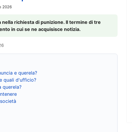
io 2026
nella richiesta di punizione. Il termine di tre
to in cui se ne acquisisce notizia.
26
nuncia e querela?
e quali d'ufficio?
a querela?
ntenere
 società