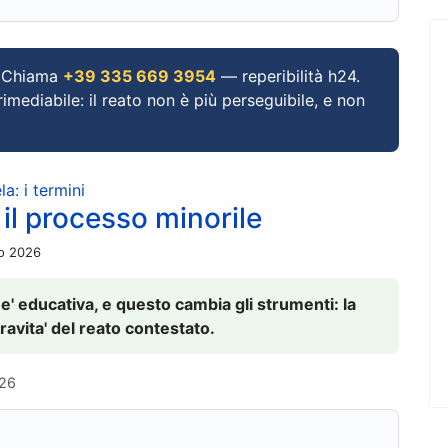
Chiama
+39 335 669 3954
— reperibilità h24.
imediabile: il reato non è più perseguibile, e non
a: i termini
 il processo minorile
io 2026
 e' educativa, e questo cambia gli strumenti: la
ravita' del reato contestato.
026