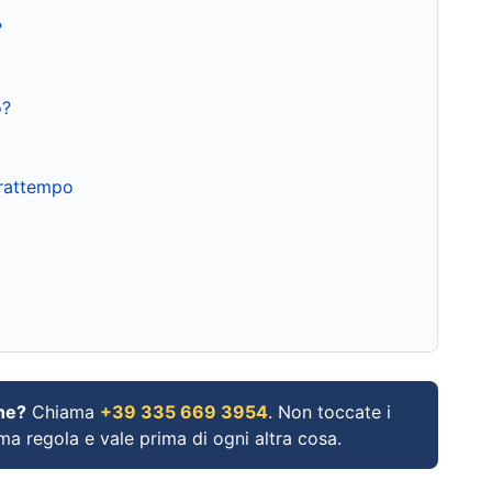
?
o?
frattempo
ne?
Chiama
+39 335 669 3954
. Non toccate i
ima regola e vale prima di ogni altra cosa.