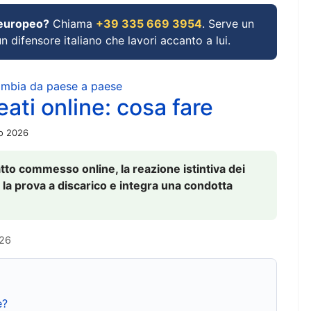
 europeo?
Chiama
+39 335 669 3954
. Serve un
un difensore italiano che lavori accanto a lui.
cambia da paese a paese
ati online: cosa fare
io 2026
to commesso online, la reazione istintiva dei
 la prova a discarico e integra una condotta
026
e?