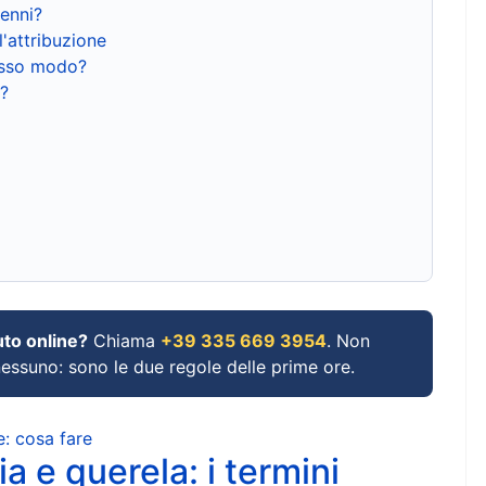
renni?
l'attribuzione
tesso modo?
?
uto online?
Chiama
+39 335 669 3954
. Non
 nessuno: sono le due regole delle prime ore.
e: cosa fare
a e querela: i termini