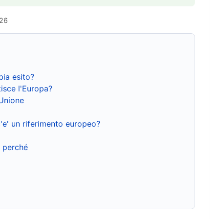
026
bia esito?
isce l'Europa?
'Unione
'e' un riferimento europeo?
e perché