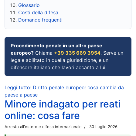
Glossario
Costi della difesa
Domande frequenti
Procedimento penale in un altro paese
europeo?
Chiama
+39 335 669 3954
. Serve un
legale abilitato in quella giurisdizione, e un
difensore italiano che lavori accanto a lui.
Leggi tutto: Diritto penale europeo: cosa cambia da
paese a paese
Minore indagato per reati
online: cosa fare
Arresto all'estero e difesa internazionale
30 Luglio 2026