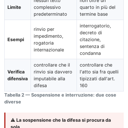
nessun tetto
non oltre un
Limite
complessivo
quarto in più del
predeterminato
termine base
interrogatorio,
rinvio per
decreto di
impedimento,
Esempi
citazione,
rogatoria
sentenza di
internazionale
condanna
controllare che il
controllare che
Verifica
rinvio sia davvero
l'atto sia fra quelli
difensiva
imputabile alla
tipizzati dall'art.
difesa
160
Tabella 2 — Sospensione e interruzione: due cose
diverse
⚠️ La sospensione che la difesa si procura da
sola