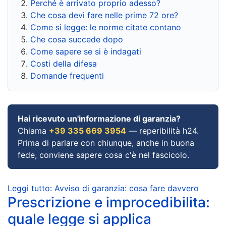
Perché è arrivato proprio adesso?
Che cosa devi fare nelle prime 72 ore?
Come si legge: le norme citate contano
Che cosa succede dopo
Come sapere se si è indagati
Costi della difesa
Domande frequenti
Hai ricevuto un'informazione di garanzia?
Chiama
+39 335 669 3954
— reperibilità h24.
Prima di parlare con chiunque, anche in buona
fede, conviene sapere cosa c'è nel fascicolo.
Leggi tutto: Avviso di garanzia: cosa fare davvero
Prescrizione e improcedibilita:
quale legge si applica