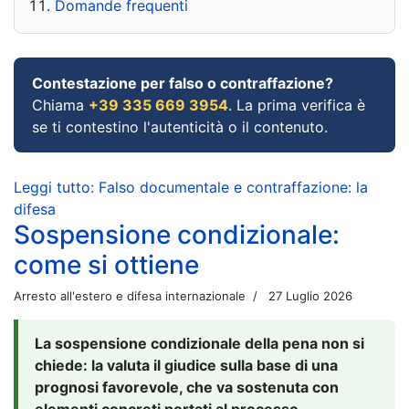
Domande frequenti
Contestazione per falso o contraffazione?
Chiama
+39 335 669 3954
. La prima verifica è
se ti contestino l'autenticità o il contenuto.
Leggi tutto: Falso documentale e contraffazione: la
difesa
Sospensione condizionale:
come si ottiene
Arresto all'estero e difesa internazionale
27 Luglio 2026
La sospensione condizionale della pena non si
chiede: la valuta il giudice sulla base di una
prognosi favorevole, che va sostenuta con
elementi concreti portati al processo.