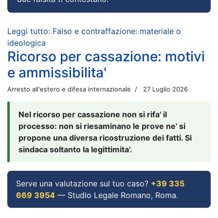
Leggi tutto: Falso e contraffazione: materiale o
ideologica
Ricorso per cassazione: motivi
e ammissibilita'
Arresto all'estero e difesa internazionale
27 Luglio 2026
Nel ricorso per cassazione non si rifa' il
processo: non si riesaminano le prove ne' si
propone una diversa ricostruzione dei fatti. Si
sindaca soltanto la legittimita'.
Serve una valutazione sul tuo caso?
+39 335
669 3954
— Studio Legale Romano, Roma.