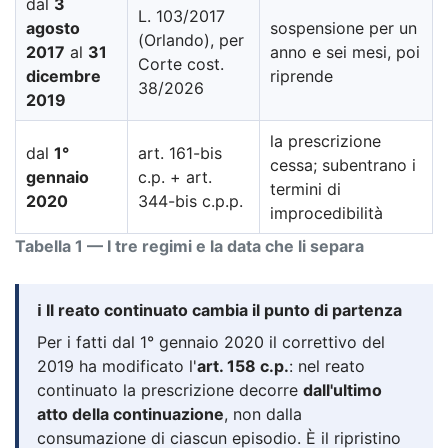
dal
3
L. 103/2017
agosto
sospensione per un
(Orlando), per
2017
al
31
anno e sei mesi, poi
Corte cost.
dicembre
riprende
38/2026
2019
la prescrizione
dal
1°
art. 161-bis
cessa; subentrano i
gennaio
c.p. + art.
termini di
2020
344-bis c.p.p.
improcedibilità
Tabella 1 — I tre regimi e la data che li separa
ℹ️ Il reato continuato cambia il punto di partenza
Per i fatti dal 1° gennaio 2020 il correttivo del
2019 ha modificato l'
art. 158 c.p.
: nel reato
continuato la prescrizione decorre
dall'ultimo
atto della continuazione
, non dalla
consumazione di ciascun episodio. È il ripristino