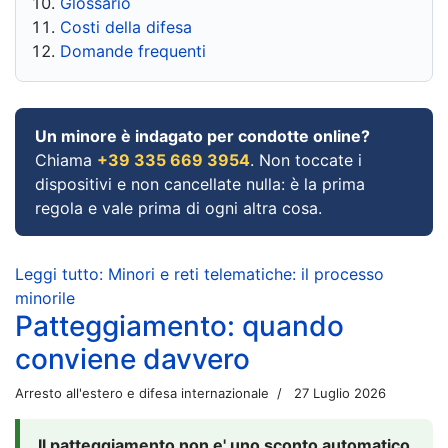
Glossario
Costi della difesa
Domande frequenti
Un minore è indagato per condotte online?
Chiama
+39 335 669 3954
. Non toccate i
dispositivi e non cancellate nulla: è la prima
regola e vale prima di ogni altra cosa.
Leggi tutto: Minori e reti telematiche: il processo
minorile
Patteggiamento: quando
conviene davvero
Arresto all'estero e difesa internazionale
27 Luglio 2026
Il patteggiamento non e' uno sconto automatico