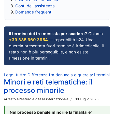
Costi dell'assistenza
Domande frequenti
Il termine dei tre mesi sta per scadere?
Chiama
+39 335 669 3954
— reperibilità h24. Una
querela presentata fuori termine è irrimediabile: il
reato non è più perseguibile, e non esiste
rimessione in termini.
Leggi tutto: Differenza fra denuncia e querela: i termini
Minori e reti telematiche: il
processo minorile
Arresto all'estero e difesa internazionale
30 Luglio 2026
Nel processo penale minorile la finalita' e'