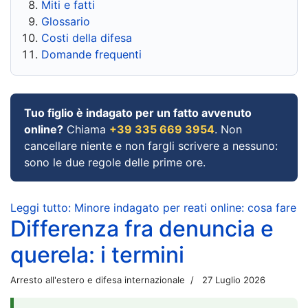
Miti e fatti
Glossario
Costi della difesa
Domande frequenti
Tuo figlio è indagato per un fatto avvenuto
online?
Chiama
+39 335 669 3954
. Non
cancellare niente e non fargli scrivere a nessuno:
sono le due regole delle prime ore.
Leggi tutto: Minore indagato per reati online: cosa fare
Differenza fra denuncia e
querela: i termini
Arresto all'estero e difesa internazionale
27 Luglio 2026