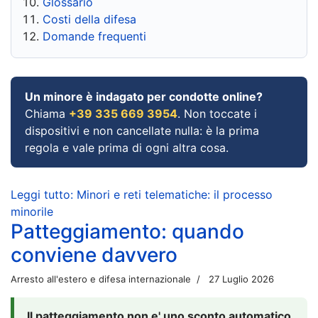
Glossario
Costi della difesa
Domande frequenti
Un minore è indagato per condotte online?
Chiama
+39 335 669 3954
. Non toccate i
dispositivi e non cancellate nulla: è la prima
regola e vale prima di ogni altra cosa.
Leggi tutto: Minori e reti telematiche: il processo
minorile
Patteggiamento: quando
conviene davvero
Arresto all'estero e difesa internazionale
27 Luglio 2026
Il patteggiamento non e' uno sconto automatico