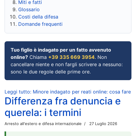
Miti e fatti
Glossario
Costi della difesa
Domande frequenti
Tuo figlio è indagato per un fatto avvenuto
online?
Chiama
+39 335 669 3954
. Non
cancellare niente e non fargli scrivere a nessuno:
sono le due regole delle prime ore.
Leggi tutto: Minore indagato per reati online: cosa fare
Differenza fra denuncia e
querela: i termini
Arresto all'estero e difesa internazionale
27 Luglio 2026