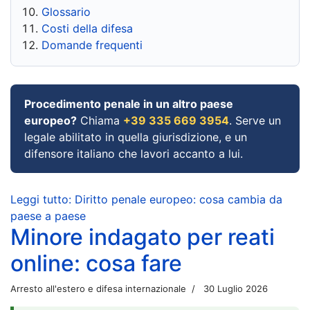
Glossario
Costi della difesa
Domande frequenti
Procedimento penale in un altro paese
europeo?
Chiama
+39 335 669 3954
. Serve un
legale abilitato in quella giurisdizione, e un
difensore italiano che lavori accanto a lui.
Leggi tutto: Diritto penale europeo: cosa cambia da
paese a paese
Minore indagato per reati
online: cosa fare
Arresto all'estero e difesa internazionale
30 Luglio 2026