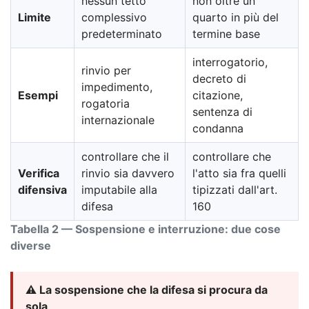
nessun tetto
non oltre un
Limite
complessivo
quarto in più del
predeterminato
termine base
interrogatorio,
rinvio per
decreto di
impedimento,
Esempi
citazione,
rogatoria
sentenza di
internazionale
condanna
controllare che il
controllare che
Verifica
rinvio sia davvero
l'atto sia fra quelli
difensiva
imputabile alla
tipizzati dall'art.
difesa
160
Tabella 2 — Sospensione e interruzione: due cose
diverse
⚠️ La sospensione che la difesa si procura da
sola