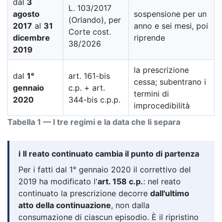
dal
3
L. 103/2017
agosto
sospensione per un
(Orlando), per
2017
al
31
anno e sei mesi, poi
Corte cost.
dicembre
riprende
38/2026
2019
la prescrizione
dal
1°
art. 161-bis
cessa; subentrano i
gennaio
c.p. + art.
termini di
2020
344-bis c.p.p.
improcedibilità
Tabella 1 — I tre regimi e la data che li separa
ℹ️ Il reato continuato cambia il punto di partenza
Per i fatti dal 1° gennaio 2020 il correttivo del
2019 ha modificato l'
art. 158 c.p.
: nel reato
continuato la prescrizione decorre
dall'ultimo
atto della continuazione
, non dalla
consumazione di ciascun episodio. È il ripristino