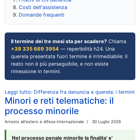
Costi dell'assistenza
Domande frequenti
Il termine dei tre mesi sta per scadere?
Chiama
+39 335 669 3954
— reperibilità h24. Una
querela presentata fuori termine è irrimediabile: il
reato non è più perseguibile, e non esiste
rimessione in termini.
Leggi tutto: Differenza fra denuncia e querela: i termini
Minori e reti telematiche: il
processo minorile
Arresto all'estero e difesa internazionale
30 Luglio 2026
Nel processo penale minorile la finalita' e'