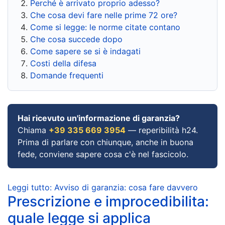
Perché è arrivato proprio adesso?
Che cosa devi fare nelle prime 72 ore?
Come si legge: le norme citate contano
Che cosa succede dopo
Come sapere se si è indagati
Costi della difesa
Domande frequenti
Hai ricevuto un'informazione di garanzia?
Chiama
+39 335 669 3954
— reperibilità h24.
Prima di parlare con chiunque, anche in buona
fede, conviene sapere cosa c'è nel fascicolo.
Leggi tutto: Avviso di garanzia: cosa fare davvero
Prescrizione e improcedibilita:
quale legge si applica