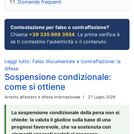
Domande frequenti
Contestazione per falso o contraffazione?
Chiama
+39 335 669 3954
. La prima verifica è
se ti contestino l'autenticità o il contenuto.
Leggi tutto: Falso documentale e contraffazione: la
difesa
Sospensione condizionale:
come si ottiene
Arresto all'estero e difesa internazionale
27 Luglio 2026
La sospensione condizionale della pena non si
chiede: la valuta il giudice sulla base di una
prognosi favorevole, che va sostenuta con
elementi concreti portati al processo.