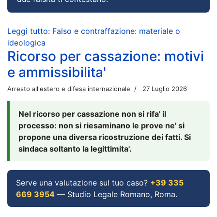
Leggi tutto: Falso e contraffazione: materiale o
ideologica
Ricorso per cassazione: motivi
e ammissibilita'
Arresto all'estero e difesa internazionale
27 Luglio 2026
Nel ricorso per cassazione non si rifa' il
processo: non si riesaminano le prove ne' si
propone una diversa ricostruzione dei fatti. Si
sindaca soltanto la legittimita'.
Serve una valutazione sul tuo caso?
+39 335
669 3954
— Studio Legale Romano, Roma.