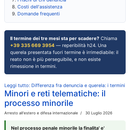
Costi dell'assistenza
Domande frequenti
Il termine dei tre mesi sta per scadere?
Chiama
+39 335 669 3954
— reperibilità h24. Una
querela presentata fuori termine è irrimediabile: il
reato non è più perseguibile, e non esiste
rimessione in termini.
Leggi tutto: Differenza fra denuncia e querela: i termini
Minori e reti telematiche: il
processo minorile
Arresto all'estero e difesa internazionale
30 Luglio 2026
Nel processo penale minorile la finalita' e'