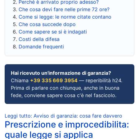
Perché è arrivato proprio adesso?
Che cosa devi fare nelle prime 72 ore?
Come si legge: le norme citate contano
Che cosa succede dopo
Come sapere se si è indagati
Costi della difesa
Domande frequenti
Hai ricevuto un'informazione di garanzia?
Chiama
+39 335 669 3954
— reperibilità h24.
Prima di parlare con chiunque, anche in buona
fede, conviene sapere cosa c'è nel fascicolo.
Leggi tutto: Avviso di garanzia: cosa fare davvero
Prescrizione e improcedibilita:
quale legge si applica