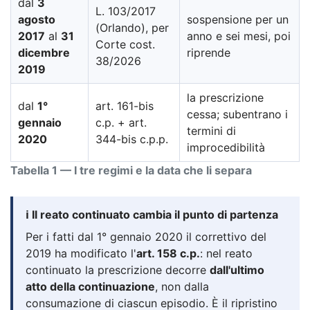
dal
3
L. 103/2017
agosto
sospensione per un
(Orlando), per
2017
al
31
anno e sei mesi, poi
Corte cost.
dicembre
riprende
38/2026
2019
la prescrizione
dal
1°
art. 161-bis
cessa; subentrano i
gennaio
c.p. + art.
termini di
2020
344-bis c.p.p.
improcedibilità
Tabella 1 — I tre regimi e la data che li separa
ℹ️ Il reato continuato cambia il punto di partenza
Per i fatti dal 1° gennaio 2020 il correttivo del
2019 ha modificato l'
art. 158 c.p.
: nel reato
continuato la prescrizione decorre
dall'ultimo
atto della continuazione
, non dalla
consumazione di ciascun episodio. È il ripristino