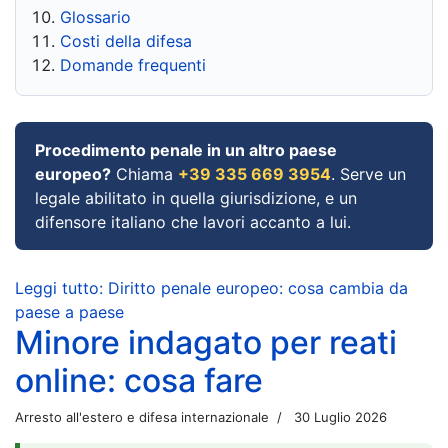
Glossario
Costi della difesa
Domande frequenti
Procedimento penale in un altro paese
europeo?
Chiama
+39 335 669 3954
. Serve un
legale abilitato in quella giurisdizione, e un
difensore italiano che lavori accanto a lui.
Leggi tutto: Diritto penale europeo: cosa cambia da
paese a paese
Minore indagato per reati
online: cosa fare
Arresto all'estero e difesa internazionale
30 Luglio 2026