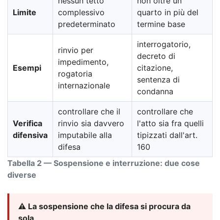
nessun tetto
non oltre un
Limite
complessivo
quarto in più del
predeterminato
termine base
interrogatorio,
rinvio per
decreto di
impedimento,
Esempi
citazione,
rogatoria
sentenza di
internazionale
condanna
controllare che il
controllare che
Verifica
rinvio sia davvero
l'atto sia fra quelli
difensiva
imputabile alla
tipizzati dall'art.
difesa
160
Tabella 2 — Sospensione e interruzione: due cose
diverse
⚠️ La sospensione che la difesa si procura da
sola