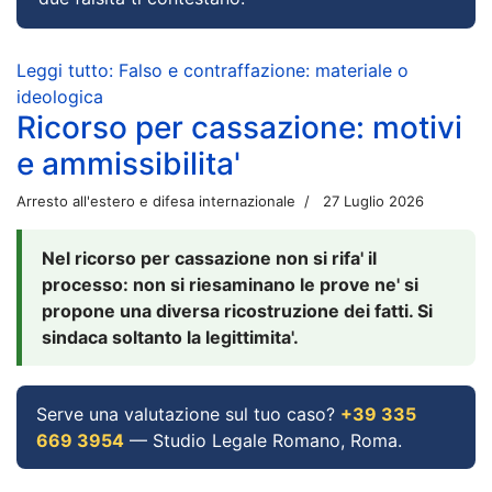
Leggi tutto: Falso e contraffazione: materiale o
ideologica
Ricorso per cassazione: motivi
e ammissibilita'
Arresto all'estero e difesa internazionale
27 Luglio 2026
Nel ricorso per cassazione non si rifa' il
processo: non si riesaminano le prove ne' si
propone una diversa ricostruzione dei fatti. Si
sindaca soltanto la legittimita'.
Serve una valutazione sul tuo caso?
+39 335
669 3954
— Studio Legale Romano, Roma.