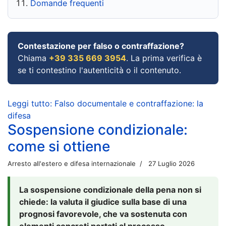
Domande frequenti
Contestazione per falso o contraffazione?
Chiama
+39 335 669 3954
. La prima verifica è
se ti contestino l'autenticità o il contenuto.
Leggi tutto: Falso documentale e contraffazione: la
difesa
Sospensione condizionale:
come si ottiene
Arresto all'estero e difesa internazionale
27 Luglio 2026
La sospensione condizionale della pena non si
chiede: la valuta il giudice sulla base di una
prognosi favorevole, che va sostenuta con
elementi concreti portati al processo.