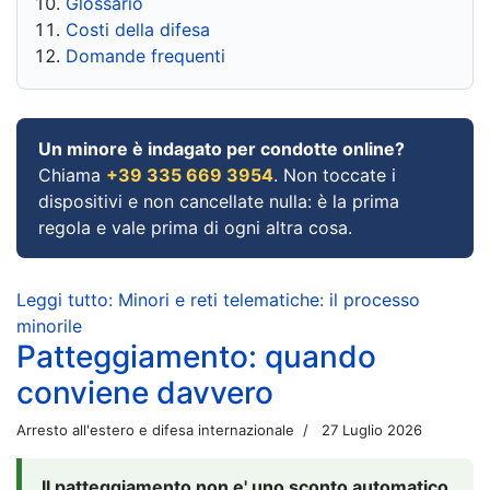
Glossario
Costi della difesa
Domande frequenti
Un minore è indagato per condotte online?
Chiama
+39 335 669 3954
. Non toccate i
dispositivi e non cancellate nulla: è la prima
regola e vale prima di ogni altra cosa.
Leggi tutto: Minori e reti telematiche: il processo
minorile
Patteggiamento: quando
conviene davvero
Arresto all'estero e difesa internazionale
27 Luglio 2026
Il patteggiamento non e' uno sconto automatico