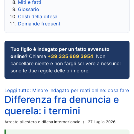
Miti e fatti
Glossario
Costi della difesa
Domande frequenti
Tuo figlio è indagato per un fatto avvenuto
online?
Chiama
+39 335 669 3954
. Non
cancellare niente e non fargli scrivere a nessuno:
sono le due regole delle prime ore.
Leggi tutto: Minore indagato per reati online: cosa fare
Differenza fra denuncia e
querela: i termini
Arresto all'estero e difesa internazionale
27 Luglio 2026