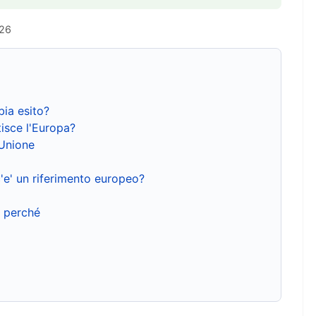
026
bia esito?
isce l'Europa?
'Unione
'e' un riferimento europeo?
e perché