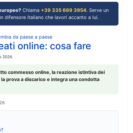
 europeo?
Chiama
+39 335 669 3954
. Serve un
un difensore italiano che lavori accanto a lui.
cambia da paese a paese
ati online: cosa fare
io 2026
to commesso online, la reazione istintiva dei
 la prova a discarico e integra una condotta
026
e?