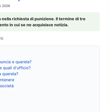
io 2026
nella richiesta di punizione. Il termine di tre
to in cui se ne acquisisce notizia.
26
nuncia e querela?
e quali d'ufficio?
a querela?
ntenere
 società