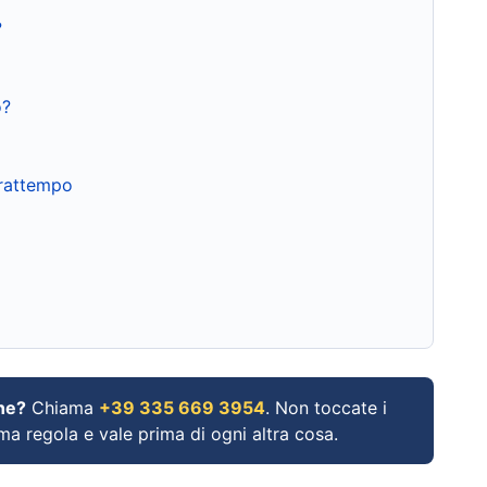
?
o?
frattempo
ne?
Chiama
+39 335 669 3954
. Non toccate i
ima regola e vale prima di ogni altra cosa.