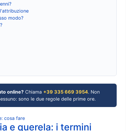
renni?
l'attribuzione
tesso modo?
?
uto online?
Chiama
+39 335 669 3954
. Non
 nessuno: sono le due regole delle prime ore.
e: cosa fare
a e querela: i termini