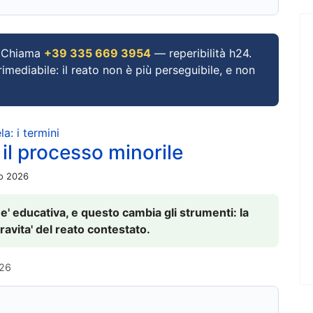
Chiama
+39 335 669 3954
— reperibilità h24.
imediabile: il reato non è più perseguibile, e non
a: i termini
 il processo minorile
io 2026
 e' educativa, e questo cambia gli strumenti: la
ravita' del reato contestato.
026