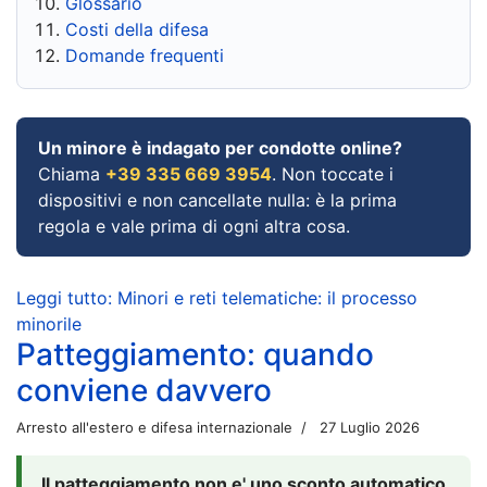
Glossario
Costi della difesa
Domande frequenti
Un minore è indagato per condotte online?
Chiama
+39 335 669 3954
. Non toccate i
dispositivi e non cancellate nulla: è la prima
regola e vale prima di ogni altra cosa.
Leggi tutto: Minori e reti telematiche: il processo
minorile
Patteggiamento: quando
conviene davvero
Arresto all'estero e difesa internazionale
27 Luglio 2026
Il patteggiamento non e' uno sconto automatico