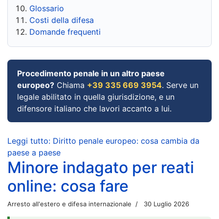
Glossario
Costi della difesa
Domande frequenti
Procedimento penale in un altro paese
europeo?
Chiama
+39 335 669 3954
. Serve un
legale abilitato in quella giurisdizione, e un
difensore italiano che lavori accanto a lui.
Leggi tutto: Diritto penale europeo: cosa cambia da
paese a paese
Minore indagato per reati
online: cosa fare
Arresto all'estero e difesa internazionale
30 Luglio 2026