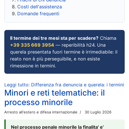
Costi dell'assistenza
Domande frequenti
Il termine dei tre mesi sta per scadere?
Chiama
+39 335 669 3954
— reperibilità h24. Una
querela presentata fuori termine è irrimediabile: il
reato non è più perseguibile, e non esiste
rimessione in termini.
Leggi tutto: Differenza fra denuncia e querela: i termini
Minori e reti telematiche: il
processo minorile
Arresto all'estero e difesa internazionale
30 Luglio 2026
Nel processo penale minorile la finalita' e'