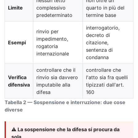
nessun tetto
non oltre un
Limite
complessivo
quarto in più del
predeterminato
termine base
interrogatorio,
rinvio per
decreto di
impedimento,
Esempi
citazione,
rogatoria
sentenza di
internazionale
condanna
controllare che il
controllare che
Verifica
rinvio sia davvero
l'atto sia fra quelli
difensiva
imputabile alla
tipizzati dall'art.
difesa
160
Tabella 2 — Sospensione e interruzione: due cose
diverse
⚠️ La sospensione che la difesa si procura da
sola