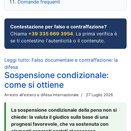
Domande frequenti
Contestazione per falso o contraffazione?
Chiama
+39 335 669 3954
. La prima verifica è
se ti contestino l'autenticità o il contenuto.
Leggi tutto: Falso documentale e contraffazione: la
difesa
Sospensione condizionale:
come si ottiene
Arresto all'estero e difesa internazionale
27 Luglio 2026
La sospensione condizionale della pena non si
chiede: la valuta il giudice sulla base di una
prognosi favorevole, che va sostenuta con
elementi concreti portati al processo.