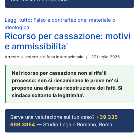
Leggi tutto: Falso e contraffazione: materiale o
ideologica
Ricorso per cassazione: motivi
e ammissibilita'
Arresto all'estero e difesa internazionale
27 Luglio 2026
Nel ricorso per cassazione non si rifa' il
processo: non si riesaminano le prove ne' si
propone una diversa ricostruzione dei fatti. Si
sindaca soltanto la legittimita'.
Serve una valutazione sul tuo caso?
+39 335
669 3954
— Studio Legale Romano, Roma.