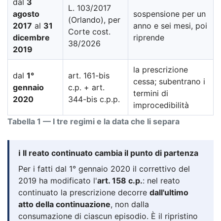
dal
3
L. 103/2017
agosto
sospensione per un
(Orlando), per
2017
al
31
anno e sei mesi, poi
Corte cost.
dicembre
riprende
38/2026
2019
la prescrizione
dal
1°
art. 161-bis
cessa; subentrano i
gennaio
c.p. + art.
termini di
2020
344-bis c.p.p.
improcedibilità
Tabella 1 — I tre regimi e la data che li separa
ℹ️ Il reato continuato cambia il punto di partenza
Per i fatti dal 1° gennaio 2020 il correttivo del
2019 ha modificato l'
art. 158 c.p.
: nel reato
continuato la prescrizione decorre
dall'ultimo
atto della continuazione
, non dalla
consumazione di ciascun episodio. È il ripristino