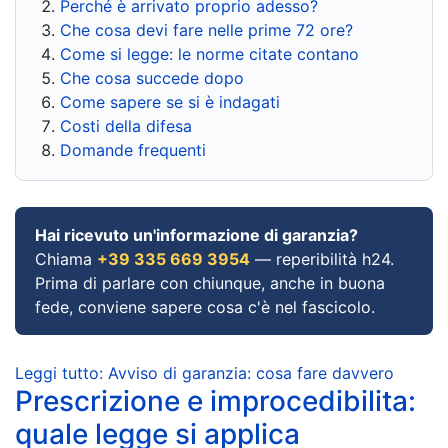
Perché è arrivato proprio adesso?
Che cosa devi fare nelle prime 72 ore?
Come si legge: le norme citate contano
Che cosa succede dopo
Come sapere se si è indagati
Costi della difesa
Domande frequenti
Hai ricevuto un'informazione di garanzia?
Chiama
+39 335 669 3954
— reperibilità h24.
Prima di parlare con chiunque, anche in buona
fede, conviene sapere cosa c'è nel fascicolo.
Leggi tutto: Avviso di garanzia: cosa fare davvero
Prescrizione e improcedibilita:
quale legge si applica