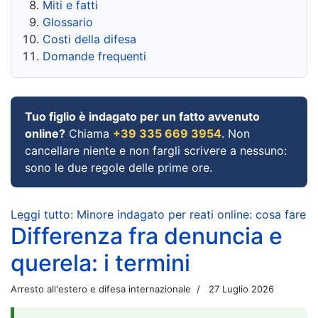
Miti e fatti
Glossario
Costi della difesa
Domande frequenti
Tuo figlio è indagato per un fatto avvenuto
online?
Chiama
+39 335 669 3954
. Non
cancellare niente e non fargli scrivere a nessuno:
sono le due regole delle prime ore.
Leggi tutto: Minore indagato per reati online: cosa fare
Differenza fra denuncia e
querela: i termini
Arresto all'estero e difesa internazionale
27 Luglio 2026