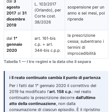
dal
3
L. 103/2017
agosto
sospensione per un
(Orlando), per
2017
al
31
anno e sei mesi, poi
Corte cost.
dicembre
riprende
38/2026
2019
la prescrizione
dal
1°
art. 161-bis
cessa; subentrano i
gennaio
c.p. + art.
termini di
2020
344-bis c.p.p.
improcedibilità
Tabella 1 — I tre regimi e la data che li separa
ℹ️ Il reato continuato cambia il punto di partenza
Per i fatti dal 1° gennaio 2020 il correttivo del
2019 ha modificato l'
art. 158 c.p.
: nel reato
continuato la prescrizione decorre
dall'ultimo
atto della continuazione
, non dalla
consumazione di ciascun episodio. È il ripristino