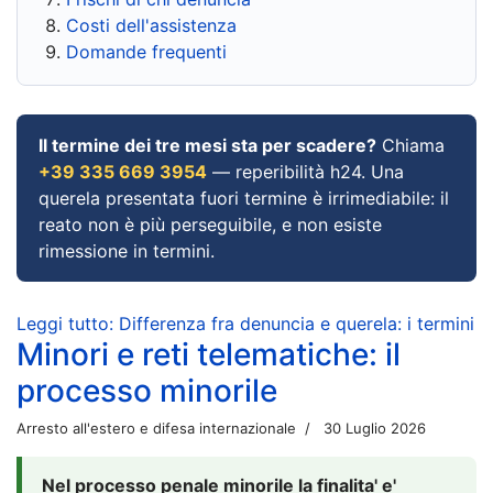
Costi dell'assistenza
Domande frequenti
Il termine dei tre mesi sta per scadere?
Chiama
+39 335 669 3954
— reperibilità h24. Una
querela presentata fuori termine è irrimediabile: il
reato non è più perseguibile, e non esiste
rimessione in termini.
Leggi tutto: Differenza fra denuncia e querela: i termini
Minori e reti telematiche: il
processo minorile
Arresto all'estero e difesa internazionale
30 Luglio 2026
Nel processo penale minorile la finalita' e'