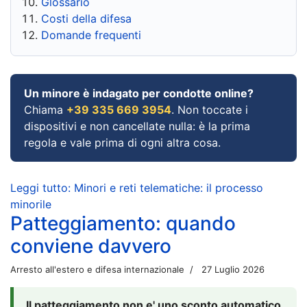
Glossario
Costi della difesa
Domande frequenti
Un minore è indagato per condotte online?
Chiama
+39 335 669 3954
. Non toccate i
dispositivi e non cancellate nulla: è la prima
regola e vale prima di ogni altra cosa.
Leggi tutto: Minori e reti telematiche: il processo
minorile
Patteggiamento: quando
conviene davvero
Arresto all'estero e difesa internazionale
27 Luglio 2026
Il patteggiamento non e' uno sconto automatico