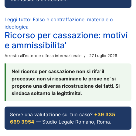
Leggi tutto: Falso e contraffazione: materiale o
ideologica
Ricorso per cassazione: motivi
e ammissibilita'
Arresto all'estero e difesa internazionale
27 Luglio 2026
Nel ricorso per cassazione non si rifa' il
processo: non si riesaminano le prove ne' si
propone una diversa ricostruzione dei fatti. Si
sindaca soltanto la legittimita'.
Serve una valutazione sul tuo caso?
+39 335
669 3954
— Studio Legale Romano, Roma.