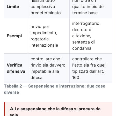
nessun tetto
non oltre un
Limite
complessivo
quarto in più del
predeterminato
termine base
interrogatorio,
rinvio per
decreto di
impedimento,
Esempi
citazione,
rogatoria
sentenza di
internazionale
condanna
controllare che il
controllare che
Verifica
rinvio sia davvero
l'atto sia fra quelli
difensiva
imputabile alla
tipizzati dall'art.
difesa
160
Tabella 2 — Sospensione e interruzione: due cose
diverse
⚠️ La sospensione che la difesa si procura da
sola