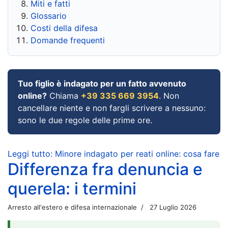
Miti e fatti
Glossario
Costi della difesa
Domande frequenti
Tuo figlio è indagato per un fatto avvenuto
online?
Chiama
+39 335 669 3954
. Non
cancellare niente e non fargli scrivere a nessuno:
sono le due regole delle prime ore.
Leggi tutto: Minore indagato per reati online: cosa fare
Differenza fra denuncia e
querela: i termini
Arresto all'estero e difesa internazionale
27 Luglio 2026