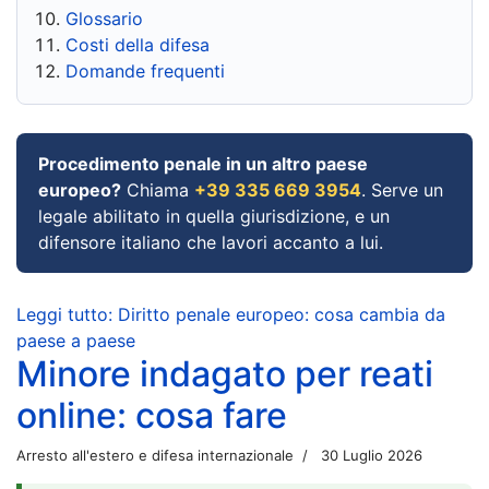
Glossario
Costi della difesa
Domande frequenti
Procedimento penale in un altro paese
europeo?
Chiama
+39 335 669 3954
. Serve un
legale abilitato in quella giurisdizione, e un
difensore italiano che lavori accanto a lui.
Leggi tutto: Diritto penale europeo: cosa cambia da
paese a paese
Minore indagato per reati
online: cosa fare
Arresto all'estero e difesa internazionale
30 Luglio 2026