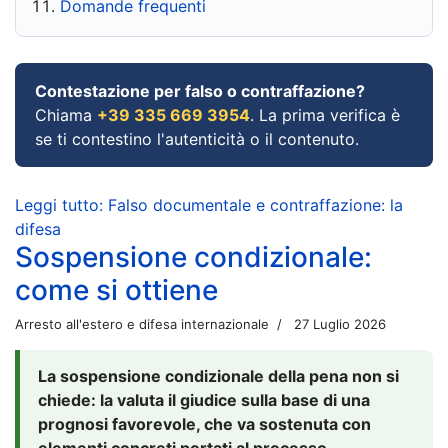
Domande frequenti
Contestazione per falso o contraffazione?
Chiama
+39 335 669 3954
. La prima verifica è
se ti contestino l'autenticità o il contenuto.
Leggi tutto: Falso documentale e contraffazione: la
difesa
Sospensione condizionale:
come si ottiene
Arresto all'estero e difesa internazionale
27 Luglio 2026
La sospensione condizionale della pena non si
chiede: la valuta il giudice sulla base di una
prognosi favorevole, che va sostenuta con
elementi concreti portati al processo.