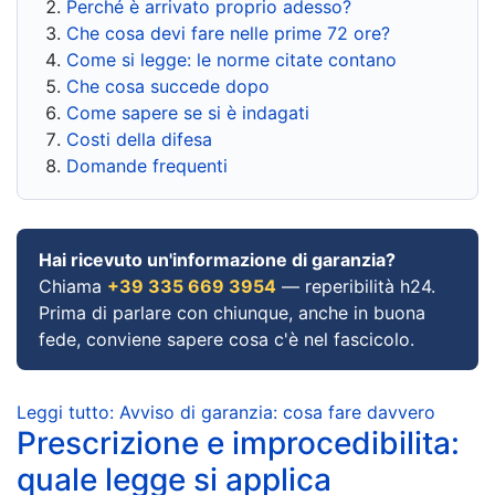
Perché è arrivato proprio adesso?
Che cosa devi fare nelle prime 72 ore?
Come si legge: le norme citate contano
Che cosa succede dopo
Come sapere se si è indagati
Costi della difesa
Domande frequenti
Hai ricevuto un'informazione di garanzia?
Chiama
+39 335 669 3954
— reperibilità h24.
Prima di parlare con chiunque, anche in buona
fede, conviene sapere cosa c'è nel fascicolo.
Leggi tutto: Avviso di garanzia: cosa fare davvero
Prescrizione e improcedibilita:
quale legge si applica