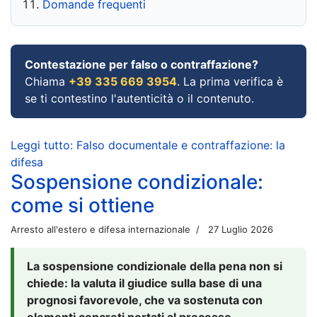
Domande frequenti
Contestazione per falso o contraffazione?
Chiama
+39 335 669 3954
. La prima verifica è
se ti contestino l'autenticità o il contenuto.
Leggi tutto: Falso documentale e contraffazione: la
difesa
Sospensione condizionale:
come si ottiene
Arresto all'estero e difesa internazionale
27 Luglio 2026
La sospensione condizionale della pena non si
chiede: la valuta il giudice sulla base di una
prognosi favorevole, che va sostenuta con
elementi concreti portati al processo.