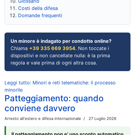
Glossario
Costi della difesa
Domande frequenti
Un minore è indagato per condotte online?
Chiama
+39 335 669 3954
. Non toccate i
dispositivi e non cancellate nulla: è la prima
regola e vale prima di ogni altra cosa.
Leggi tutto: Minori e reti telematiche: il processo
minorile
Patteggiamento: quando
conviene davvero
Arresto all'estero e difesa internazionale
27 Luglio 2026
Il patteggiamento non e' uno sconto automatico