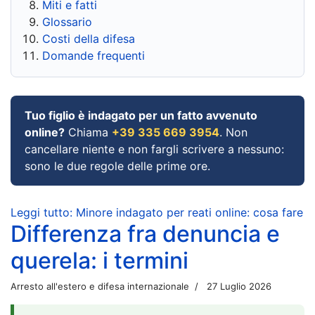
Miti e fatti
Glossario
Costi della difesa
Domande frequenti
Tuo figlio è indagato per un fatto avvenuto
online?
Chiama
+39 335 669 3954
. Non
cancellare niente e non fargli scrivere a nessuno:
sono le due regole delle prime ore.
Leggi tutto: Minore indagato per reati online: cosa fare
Differenza fra denuncia e
querela: i termini
Arresto all'estero e difesa internazionale
27 Luglio 2026