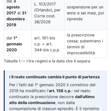
dal
3
L. 103/2017
agosto
sospensione per un
(Orlando), per
2017
al
31
anno e sei mesi, poi
Corte cost.
dicembre
riprende
38/2026
2019
la prescrizione
dal
1°
art. 161-bis
cessa; subentrano i
gennaio
c.p. + art.
termini di
2020
344-bis c.p.p.
improcedibilità
Tabella 1 — I tre regimi e la data che li separa
ℹ️ Il reato continuato cambia il punto di partenza
Per i fatti dal 1° gennaio 2020 il correttivo del
2019 ha modificato l'
art. 158 c.p.
: nel reato
continuato la prescrizione decorre
dall'ultimo
atto della continuazione
, non dalla
consumazione di ciascun episodio. È il ripristino