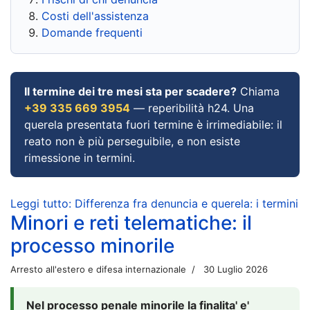
Costi dell'assistenza
Domande frequenti
Il termine dei tre mesi sta per scadere?
Chiama
+39 335 669 3954
— reperibilità h24. Una
querela presentata fuori termine è irrimediabile: il
reato non è più perseguibile, e non esiste
rimessione in termini.
Leggi tutto: Differenza fra denuncia e querela: i termini
Minori e reti telematiche: il
processo minorile
Arresto all'estero e difesa internazionale
30 Luglio 2026
Nel processo penale minorile la finalita' e'