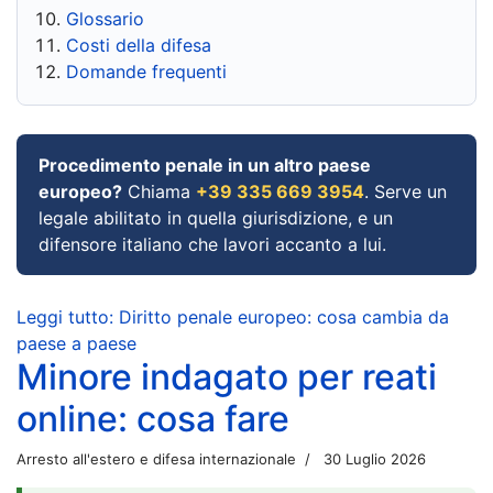
Glossario
Costi della difesa
Domande frequenti
Procedimento penale in un altro paese
europeo?
Chiama
+39 335 669 3954
. Serve un
legale abilitato in quella giurisdizione, e un
difensore italiano che lavori accanto a lui.
Leggi tutto: Diritto penale europeo: cosa cambia da
paese a paese
Minore indagato per reati
online: cosa fare
Arresto all'estero e difesa internazionale
30 Luglio 2026