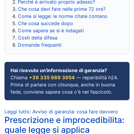
Perché è arrivato proprio adesso?
Che cosa devi fare nelle prime 72 ore?
Come si legge: le norme citate contano
Che cosa succede dopo
Come sapere se si è indagati
Costi della difesa
Domande frequenti
Hai ricevuto un'informazione di garanzia?
Chiama
+39 335 669 3954
— reperibilità h24.
Prima di parlare con chiunque, anche in buona
fede, conviene sapere cosa c'è nel fascicolo.
Leggi tutto: Avviso di garanzia: cosa fare davvero
Prescrizione e improcedibilita:
quale legge si applica