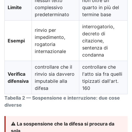
nessun tetto
non oltre un
Limite
complessivo
quarto in più del
predeterminato
termine base
interrogatorio,
rinvio per
decreto di
impedimento,
Esempi
citazione,
rogatoria
sentenza di
internazionale
condanna
controllare che il
controllare che
Verifica
rinvio sia davvero
l'atto sia fra quelli
difensiva
imputabile alla
tipizzati dall'art.
difesa
160
Tabella 2 — Sospensione e interruzione: due cose
diverse
⚠️ La sospensione che la difesa si procura da
sola