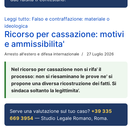
Leggi tutto: Falso e contraffazione: materiale o
ideologica
Ricorso per cassazione: motivi
e ammissibilita'
Arresto all'estero e difesa internazionale
27 Luglio 2026
Nel ricorso per cassazione non si rifa' il
processo: non si riesaminano le prove ne' si
propone una diversa ricostruzione dei fatti. Si
sindaca soltanto la legittimita'.
Serve una valutazione sul tuo caso?
+39 335
669 3954
— Studio Legale Romano, Roma.