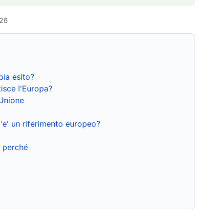
026
bia esito?
isce l'Europa?
'Unione
'e' un riferimento europeo?
e perché