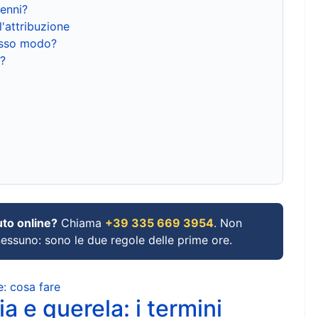
renni?
l'attribuzione
tesso modo?
?
uto online?
Chiama
+39 335 669 3954
. Non
 nessuno: sono le due regole delle prime ore.
e: cosa fare
a e querela: i termini