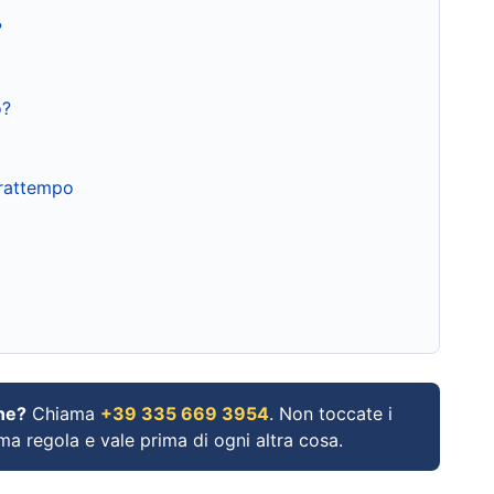
?
o?
frattempo
ne?
Chiama
+39 335 669 3954
. Non toccate i
ima regola e vale prima di ogni altra cosa.