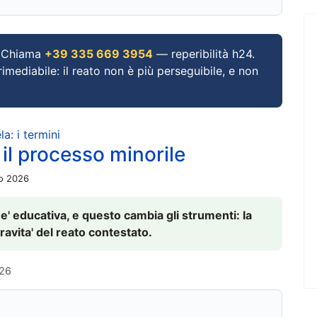
Chiama
+39 335 669 3954
— reperibilità h24.
imediabile: il reato non è più perseguibile, e non
a: i termini
 il processo minorile
io 2026
 e' educativa, e questo cambia gli strumenti: la
ravita' del reato contestato.
026