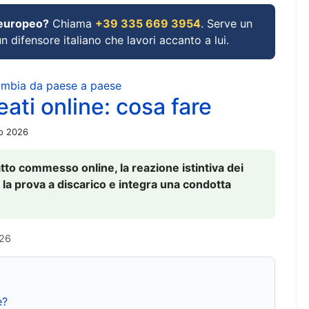
 europeo?
Chiama
+39 335 669 3954
. Serve un
un difensore italiano che lavori accanto a lui.
cambia da paese a paese
ati online: cosa fare
io 2026
to commesso online, la reazione istintiva dei
 la prova a discarico e integra una condotta
026
e?