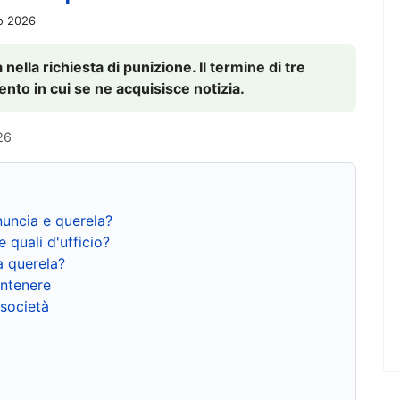
io 2026
nella richiesta di punizione. Il termine di tre
to in cui se ne acquisisce notizia.
26
nuncia e querela?
e quali d'ufficio?
a querela?
ntenere
 società