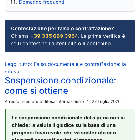
Domande frequenti
Contestazione per falso o contraffazione?
Chiama
+39 335 669 3954
. La prima verifica è
se ti contestino l'autenticità o il contenuto.
Leggi tutto: Falso documentale e contraffazione: la
difesa
Sospensione condizionale:
come si ottiene
Arresto all'estero e difesa internazionale
27 Luglio 2026
La sospensione condizionale della pena non si
chiede: la valuta il giudice sulla base di una
prognosi favorevole, che va sostenuta con
elementi concreti portati al processo.