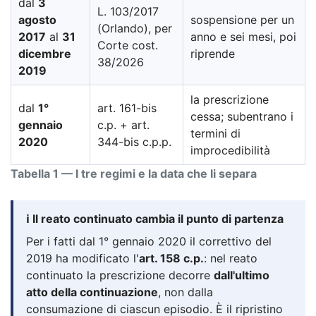
dal
3
L. 103/2017
agosto
sospensione per un
(Orlando), per
2017
al
31
anno e sei mesi, poi
Corte cost.
dicembre
riprende
38/2026
2019
la prescrizione
dal
1°
art. 161-bis
cessa; subentrano i
gennaio
c.p. + art.
termini di
2020
344-bis c.p.p.
improcedibilità
Tabella 1 — I tre regimi e la data che li separa
ℹ️ Il reato continuato cambia il punto di partenza
Per i fatti dal 1° gennaio 2020 il correttivo del
2019 ha modificato l'
art. 158 c.p.
: nel reato
continuato la prescrizione decorre
dall'ultimo
atto della continuazione
, non dalla
consumazione di ciascun episodio. È il ripristino