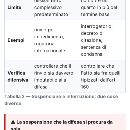
nessun tetto
non oltre un
Limite
complessivo
quarto in più del
predeterminato
termine base
interrogatorio,
rinvio per
decreto di
impedimento,
Esempi
citazione,
rogatoria
sentenza di
internazionale
condanna
controllare che il
controllare che
Verifica
rinvio sia davvero
l'atto sia fra quelli
difensiva
imputabile alla
tipizzati dall'art.
difesa
160
Tabella 2 — Sospensione e interruzione: due cose
diverse
⚠️ La sospensione che la difesa si procura da
sola