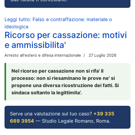
Leggi tutto: Falso e contraffazione: materiale o
ideologica
Ricorso per cassazione: motivi
e ammissibilita'
Arresto all'estero e difesa internazionale
27 Luglio 2026
Nel ricorso per cassazione non si rifa' il
processo: non si riesaminano le prove ne' si
propone una diversa ricostruzione dei fatti. Si
sindaca soltanto la legittimita'.
Serve una valutazione sul tuo caso?
+39 335
669 3954
— Studio Legale Romano, Roma.