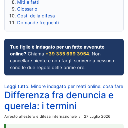
Miti e fatti
Glossario
Costi della difesa
Domande frequenti
Tuo figlio è indagato per un fatto avvenuto
online?
Chiama
+39 335 669 3954
. Non
cancellare niente e non fargli scrivere a nessuno:
sono le due regole delle prime ore.
Leggi tutto: Minore indagato per reati online: cosa fare
Differenza fra denuncia e
querela: i termini
Arresto all'estero e difesa internazionale
27 Luglio 2026