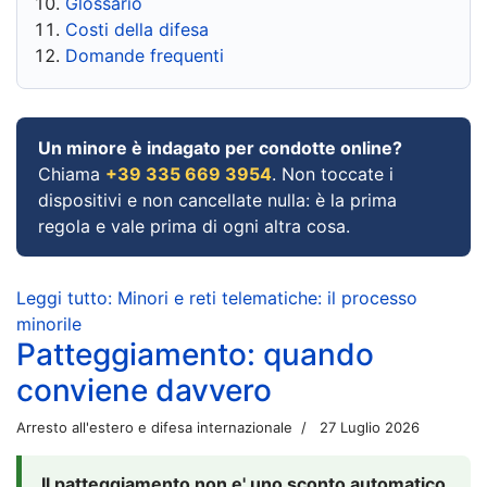
Glossario
Costi della difesa
Domande frequenti
Un minore è indagato per condotte online?
Chiama
+39 335 669 3954
. Non toccate i
dispositivi e non cancellate nulla: è la prima
regola e vale prima di ogni altra cosa.
Leggi tutto: Minori e reti telematiche: il processo
minorile
Patteggiamento: quando
conviene davvero
Arresto all'estero e difesa internazionale
27 Luglio 2026
Il patteggiamento non e' uno sconto automatico