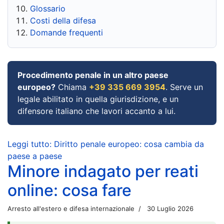
Glossario
Costi della difesa
Domande frequenti
Procedimento penale in un altro paese
europeo?
Chiama
+39 335 669 3954
. Serve un
legale abilitato in quella giurisdizione, e un
difensore italiano che lavori accanto a lui.
Leggi tutto: Diritto penale europeo: cosa cambia da
paese a paese
Minore indagato per reati
online: cosa fare
Arresto all'estero e difesa internazionale
30 Luglio 2026