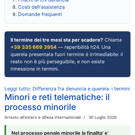
Costi dell'assistenza
Domande frequenti
Il termine dei tre mesi sta per scadere?
Chiama
+39 335 669 3954
— reperibilità h24. Una
querela presentata fuori termine è irrimediabile: il
reato non è più perseguibile, e non esiste
rimessione in termini.
Leggi tutto: Differenza fra denuncia e querela: i termini
Minori e reti telematiche: il
processo minorile
Arresto all'estero e difesa internazionale
30 Luglio 2026
Nel processo penale minorile la finalita' e'