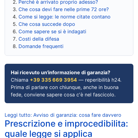
Perché è arrivato proprio adesso?
Che cosa devi fare nelle prime 72 ore?
Come si legge: le norme citate contano
Che cosa succede dopo
Come sapere se si è indagati
Costi della difesa
Domande frequenti
Hai ricevuto un'informazione di garanzia?
Chiama
+39 335 669 3954
— reperibilità h24.
Prima di parlare con chiunque, anche in buona
fede, conviene sapere cosa c'è nel fascicolo.
Leggi tutto: Avviso di garanzia: cosa fare davvero
Prescrizione e improcedibilita:
quale legge si applica