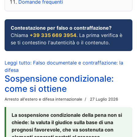
Domande frequenti
Contestazione per falso o contraffazione?
Chiama
+39 335 669 3954
. La prima verifica è
se ti contestino l'autenticità o il contenuto.
Leggi tutto: Falso documentale e contraffazione: la
difesa
Sospensione condizionale:
come si ottiene
Arresto all'estero e difesa internazionale
27 Luglio 2026
La sospensione condizionale della pena non si
chiede: la valuta il giudice sulla base di una
prognosi favorevole, che va sostenuta con
elementi concreti portati al processo.