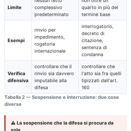
nessun tetto
non oltre un
Limite
complessivo
quarto in più del
predeterminato
termine base
interrogatorio,
rinvio per
decreto di
impedimento,
Esempi
citazione,
rogatoria
sentenza di
internazionale
condanna
controllare che il
controllare che
Verifica
rinvio sia davvero
l'atto sia fra quelli
difensiva
imputabile alla
tipizzati dall'art.
difesa
160
Tabella 2 — Sospensione e interruzione: due cose
diverse
⚠️ La sospensione che la difesa si procura da
sola