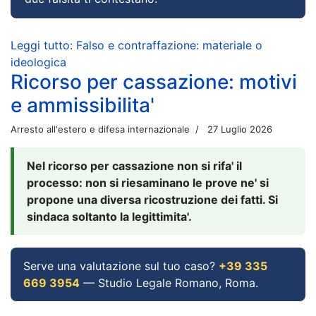
Leggi tutto: Falso e contraffazione: materiale o
ideologica
Ricorso per cassazione: motivi
e ammissibilita'
Arresto all'estero e difesa internazionale
27 Luglio 2026
Nel ricorso per cassazione non si rifa' il
processo: non si riesaminano le prove ne' si
propone una diversa ricostruzione dei fatti. Si
sindaca soltanto la legittimita'.
Serve una valutazione sul tuo caso?
+39 335
669 3954
— Studio Legale Romano, Roma.