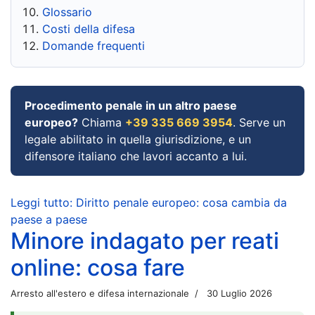
Glossario
Costi della difesa
Domande frequenti
Procedimento penale in un altro paese
europeo?
Chiama
+39 335 669 3954
. Serve un
legale abilitato in quella giurisdizione, e un
difensore italiano che lavori accanto a lui.
Leggi tutto: Diritto penale europeo: cosa cambia da
paese a paese
Minore indagato per reati
online: cosa fare
Arresto all'estero e difesa internazionale
30 Luglio 2026