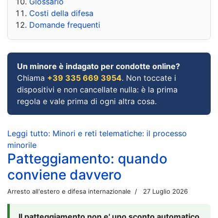
Glossario
Costi della difesa
Domande frequenti
Un minore è indagato per condotte online?
Chiama
+39 335 669 3954
. Non toccate i
dispositivi e non cancellate nulla: è la prima
regola e vale prima di ogni altra cosa.
Leggi tutto: Minori e reti telematiche: il processo
minorile
Patteggiamento: quando
conviene davvero
Arresto all'estero e difesa internazionale
27 Luglio 2026
Il patteggiamento non e' uno sconto automatico