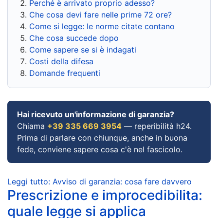
Perché è arrivato proprio adesso?
Che cosa devi fare nelle prime 72 ore?
Come si legge: le norme citate contano
Che cosa succede dopo
Come sapere se si è indagati
Costi della difesa
Domande frequenti
Hai ricevuto un'informazione di garanzia?
Chiama
+39 335 669 3954
— reperibilità h24.
Prima di parlare con chiunque, anche in buona
fede, conviene sapere cosa c'è nel fascicolo.
Leggi tutto: Avviso di garanzia: cosa fare davvero
Prescrizione e improcedibilita:
quale legge si applica