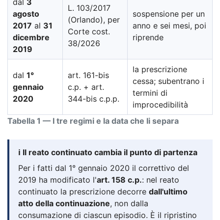
dal
3
L. 103/2017
agosto
sospensione per un
(Orlando), per
2017
al
31
anno e sei mesi, poi
Corte cost.
dicembre
riprende
38/2026
2019
la prescrizione
dal
1°
art. 161-bis
cessa; subentrano i
gennaio
c.p. + art.
termini di
2020
344-bis c.p.p.
improcedibilità
Tabella 1 — I tre regimi e la data che li separa
ℹ️ Il reato continuato cambia il punto di partenza
Per i fatti dal 1° gennaio 2020 il correttivo del
2019 ha modificato l'
art. 158 c.p.
: nel reato
continuato la prescrizione decorre
dall'ultimo
atto della continuazione
, non dalla
consumazione di ciascun episodio. È il ripristino