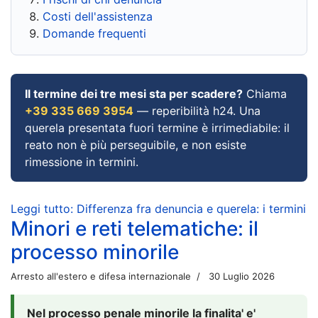
Costi dell'assistenza
Domande frequenti
Il termine dei tre mesi sta per scadere?
Chiama
+39 335 669 3954
— reperibilità h24. Una
querela presentata fuori termine è irrimediabile: il
reato non è più perseguibile, e non esiste
rimessione in termini.
Leggi tutto: Differenza fra denuncia e querela: i termini
Minori e reti telematiche: il
processo minorile
Arresto all'estero e difesa internazionale
30 Luglio 2026
Nel processo penale minorile la finalita' e'