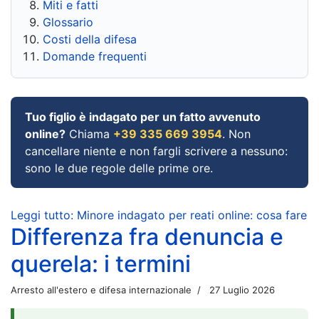
Miti e fatti
Glossario
Costi della difesa
Domande frequenti
Tuo figlio è indagato per un fatto avvenuto
online?
Chiama
+39 335 669 3954
. Non
cancellare niente e non fargli scrivere a nessuno:
sono le due regole delle prime ore.
Leggi tutto: Minore indagato per reati online: cosa fare
Differenza fra denuncia e
querela: i termini
Arresto all'estero e difesa internazionale
27 Luglio 2026