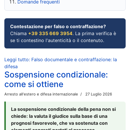
Domande frequenti
Contestazione per falso o contraffazione?
Chiama
+39 335 669 3954
. La prima verifica è
se ti contestino l'autenticità o il contenuto.
Leggi tutto: Falso documentale e contraffazione: la
difesa
Sospensione condizionale:
come si ottiene
Arresto all'estero e difesa internazionale
27 Luglio 2026
La sospensione condizionale della pena non si
chiede: la valuta il giudice sulla base di una
prognosi favorevole, che va sostenuta con
elementi concreti portati al processo.