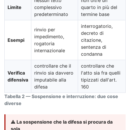
nessun tetto
non oltre un
Limite
complessivo
quarto in più del
predeterminato
termine base
interrogatorio,
rinvio per
decreto di
impedimento,
Esempi
citazione,
rogatoria
sentenza di
internazionale
condanna
controllare che il
controllare che
Verifica
rinvio sia davvero
l'atto sia fra quelli
difensiva
imputabile alla
tipizzati dall'art.
difesa
160
Tabella 2 — Sospensione e interruzione: due cose
diverse
⚠️ La sospensione che la difesa si procura da
sola