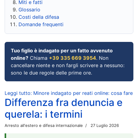
Miti e fatti
Glossario
Costi della difesa
Domande frequenti
Tuo figlio è indagato per un fatto avvenuto
online?
Chiama
+39 335 669 3954
. Non
cancellare niente e non fargli scrivere a nessuno:
sono le due regole delle prime ore.
Leggi tutto: Minore indagato per reati online: cosa fare
Differenza fra denuncia e
querela: i termini
Arresto all'estero e difesa internazionale
27 Luglio 2026