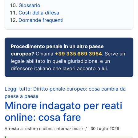
Glossario
Costi della difesa
Domande frequenti
Procedimento penale in un altro paese
europeo?
Chiama
+39 335 669 3954
. Serve un
legale abilitato in quella giurisdizione, e un
difensore italiano che lavori accanto a lui.
Leggi tutto: Diritto penale europeo: cosa cambia da
paese a paese
Minore indagato per reati
online: cosa fare
Arresto all'estero e difesa internazionale
30 Luglio 2026