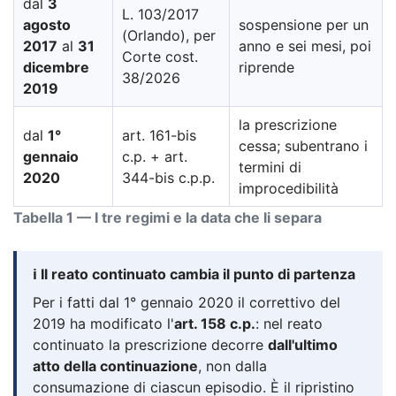
dal
3
L. 103/2017
agosto
sospensione per un
(Orlando), per
2017
al
31
anno e sei mesi, poi
Corte cost.
dicembre
riprende
38/2026
2019
la prescrizione
dal
1°
art. 161-bis
cessa; subentrano i
gennaio
c.p. + art.
termini di
2020
344-bis c.p.p.
improcedibilità
Tabella 1 — I tre regimi e la data che li separa
ℹ️ Il reato continuato cambia il punto di partenza
Per i fatti dal 1° gennaio 2020 il correttivo del
2019 ha modificato l'
art. 158 c.p.
: nel reato
continuato la prescrizione decorre
dall'ultimo
atto della continuazione
, non dalla
consumazione di ciascun episodio. È il ripristino