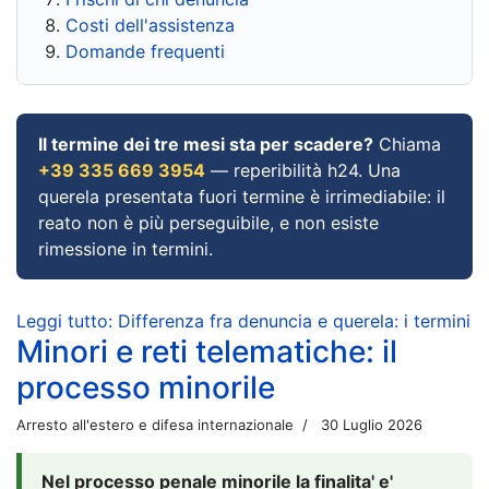
Costi dell'assistenza
Domande frequenti
Il termine dei tre mesi sta per scadere?
Chiama
+39 335 669 3954
— reperibilità h24. Una
querela presentata fuori termine è irrimediabile: il
reato non è più perseguibile, e non esiste
rimessione in termini.
Leggi tutto: Differenza fra denuncia e querela: i termini
Minori e reti telematiche: il
processo minorile
Arresto all'estero e difesa internazionale
30 Luglio 2026
Nel processo penale minorile la finalita' e'