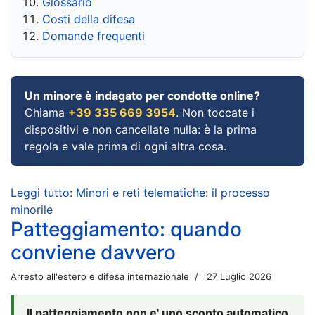
Glossario
Costi della difesa
Domande frequenti
Un minore è indagato per condotte online?
Chiama
+39 335 669 3954
. Non toccate i
dispositivi e non cancellate nulla: è la prima
regola e vale prima di ogni altra cosa.
Leggi tutto: Minori e reti telematiche: il processo
minorile
Patteggiamento: quando
conviene davvero
Arresto all'estero e difesa internazionale
27 Luglio 2026
Il patteggiamento non e' uno sconto automatico