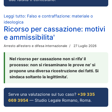
Leggi tutto: Falso e contraffazione: materiale o
ideologica
Ricorso per cassazione: motivi
e ammissibilita'
Arresto all'estero e difesa internazionale
27 Luglio 2026
Nel ricorso per cassazione non si rifa' il
processo: non si riesaminano le prove ne' si
propone una diversa ricostruzione dei fatti. Si
sindaca soltanto la legittimita'.
Serve una valutazione sul tuo caso?
+39 335
669 3954
— Studio Legale Romano, Roma.