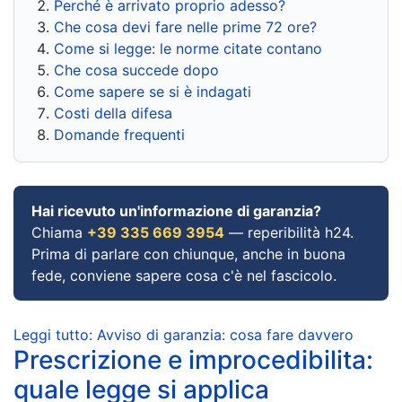
Perché è arrivato proprio adesso?
Che cosa devi fare nelle prime 72 ore?
Come si legge: le norme citate contano
Che cosa succede dopo
Come sapere se si è indagati
Costi della difesa
Domande frequenti
Hai ricevuto un'informazione di garanzia?
Chiama
+39 335 669 3954
— reperibilità h24.
Prima di parlare con chiunque, anche in buona
fede, conviene sapere cosa c'è nel fascicolo.
Leggi tutto: Avviso di garanzia: cosa fare davvero
Prescrizione e improcedibilita:
quale legge si applica