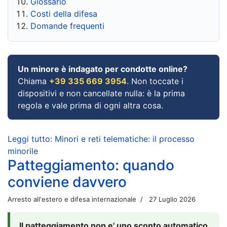
Glossario
Costi della difesa
Domande frequenti
Un minore è indagato per condotte online?
Chiama
+39 335 669 3954
. Non toccate i
dispositivi e non cancellate nulla: è la prima
regola e vale prima di ogni altra cosa.
Leggi tutto: Minori e reti telematiche: il processo
minorile
Patteggiamento: quando
conviene davvero
Arresto all'estero e difesa internazionale
27 Luglio 2026
Il patteggiamento non e' uno sconto automatico