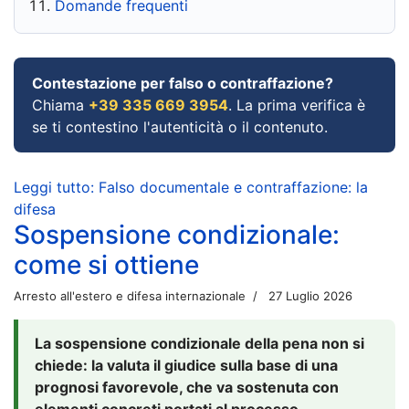
Domande frequenti
Contestazione per falso o contraffazione?
Chiama
+39 335 669 3954
. La prima verifica è
se ti contestino l'autenticità o il contenuto.
Leggi tutto: Falso documentale e contraffazione: la
difesa
Sospensione condizionale:
come si ottiene
Arresto all'estero e difesa internazionale
27 Luglio 2026
La sospensione condizionale della pena non si
chiede: la valuta il giudice sulla base di una
prognosi favorevole, che va sostenuta con
elementi concreti portati al processo.