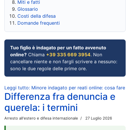
Miti e fatti
Glossario
Costi della difesa
Domande frequenti
Tuo figlio è indagato per un fatto avvenuto
online?
Chiama
+39 335 669 3954
. Non
cancellare niente e non fargli scrivere a nessuno:
sono le due regole delle prime ore.
Leggi tutto: Minore indagato per reati online: cosa fare
Differenza fra denuncia e
querela: i termini
Arresto all'estero e difesa internazionale
27 Luglio 2026