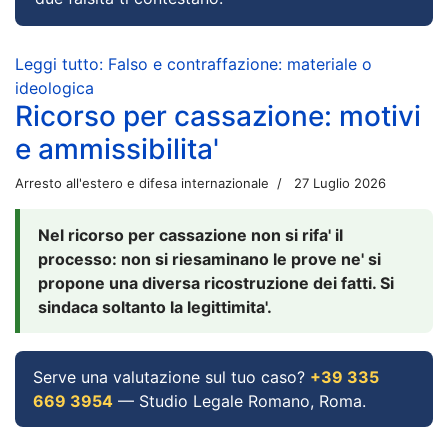
Leggi tutto: Falso e contraffazione: materiale o
ideologica
Ricorso per cassazione: motivi
e ammissibilita'
Arresto all'estero e difesa internazionale
27 Luglio 2026
Nel ricorso per cassazione non si rifa' il
processo: non si riesaminano le prove ne' si
propone una diversa ricostruzione dei fatti. Si
sindaca soltanto la legittimita'.
Serve una valutazione sul tuo caso?
+39 335
669 3954
— Studio Legale Romano, Roma.