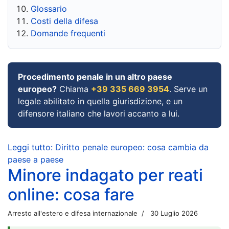
Glossario
Costi della difesa
Domande frequenti
Procedimento penale in un altro paese
europeo?
Chiama
+39 335 669 3954
. Serve un
legale abilitato in quella giurisdizione, e un
difensore italiano che lavori accanto a lui.
Leggi tutto: Diritto penale europeo: cosa cambia da
paese a paese
Minore indagato per reati
online: cosa fare
Arresto all'estero e difesa internazionale
30 Luglio 2026