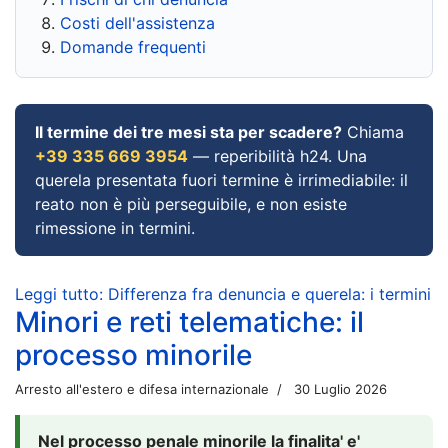
Costi dell'assistenza
Domande frequenti
Il termine dei tre mesi sta per scadere?
Chiama
+39 335 669 3954
— reperibilità h24. Una
querela presentata fuori termine è irrimediabile: il
reato non è più perseguibile, e non esiste
rimessione in termini.
Leggi tutto: Differenza fra denuncia e querela: i termini
Minori e reti telematiche: il
processo minorile
Arresto all'estero e difesa internazionale
30 Luglio 2026
Nel processo penale minorile la finalita' e'