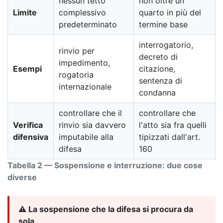
nessun tetto
non oltre un
Limite
complessivo
quarto in più del
predeterminato
termine base
interrogatorio,
rinvio per
decreto di
impedimento,
Esempi
citazione,
rogatoria
sentenza di
internazionale
condanna
controllare che il
controllare che
Verifica
rinvio sia davvero
l'atto sia fra quelli
difensiva
imputabile alla
tipizzati dall'art.
difesa
160
Tabella 2 — Sospensione e interruzione: due cose
diverse
⚠️ La sospensione che la difesa si procura da
sola