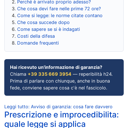
Perché è arrivato proprio adesso?
Che cosa devi fare nelle prime 72 ore?
Come si legge: le norme citate contano
Che cosa succede dopo
Come sapere se si è indagati
Costi della difesa
Domande frequenti
Hai ricevuto un'informazione di garanzia?
Chiama
+39 335 669 3954
— reperibilità h24.
Prima di parlare con chiunque, anche in buona
fede, conviene sapere cosa c'è nel fascicolo.
Leggi tutto: Avviso di garanzia: cosa fare davvero
Prescrizione e improcedibilita:
quale legge si applica