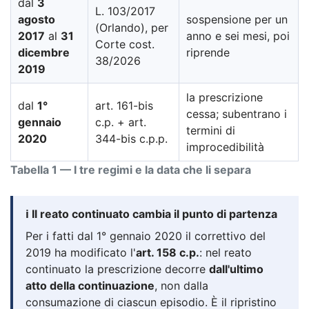
dal
3
L. 103/2017
agosto
sospensione per un
(Orlando), per
2017
al
31
anno e sei mesi, poi
Corte cost.
dicembre
riprende
38/2026
2019
la prescrizione
dal
1°
art. 161-bis
cessa; subentrano i
gennaio
c.p. + art.
termini di
2020
344-bis c.p.p.
improcedibilità
Tabella 1 — I tre regimi e la data che li separa
ℹ️ Il reato continuato cambia il punto di partenza
Per i fatti dal 1° gennaio 2020 il correttivo del
2019 ha modificato l'
art. 158 c.p.
: nel reato
continuato la prescrizione decorre
dall'ultimo
atto della continuazione
, non dalla
consumazione di ciascun episodio. È il ripristino