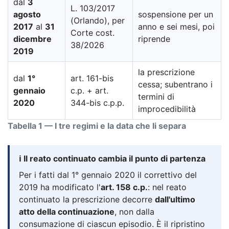
dal
3
L. 103/2017
agosto
sospensione per un
(Orlando), per
2017
al
31
anno e sei mesi, poi
Corte cost.
dicembre
riprende
38/2026
2019
la prescrizione
dal
1°
art. 161-bis
cessa; subentrano i
gennaio
c.p. + art.
termini di
2020
344-bis c.p.p.
improcedibilità
Tabella 1 — I tre regimi e la data che li separa
ℹ️ Il reato continuato cambia il punto di partenza
Per i fatti dal 1° gennaio 2020 il correttivo del
2019 ha modificato l'
art. 158 c.p.
: nel reato
continuato la prescrizione decorre
dall'ultimo
atto della continuazione
, non dalla
consumazione di ciascun episodio. È il ripristino