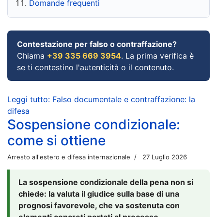
Domande frequenti
Contestazione per falso o contraffazione?
Chiama
+39 335 669 3954
. La prima verifica è
se ti contestino l'autenticità o il contenuto.
Leggi tutto: Falso documentale e contraffazione: la
difesa
Sospensione condizionale:
come si ottiene
Arresto all'estero e difesa internazionale
27 Luglio 2026
La sospensione condizionale della pena non si
chiede: la valuta il giudice sulla base di una
prognosi favorevole, che va sostenuta con
elementi concreti portati al processo.