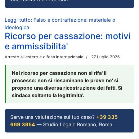
Leggi tutto: Falso e contraffazione: materiale o
ideologica
Ricorso per cassazione: motivi
e ammissibilita'
Arresto all'estero e difesa internazionale
27 Luglio 2026
Nel ricorso per cassazione non si rifa' il
processo: non si riesaminano le prove ne' si
propone una diversa ricostruzione dei fatti. Si
sindaca soltanto la legittimita'.
Serve una valutazione sul tuo caso?
+39 335
669 3954
— Studio Legale Romano, Roma.