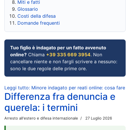
Miti e fatti
Glossario
Costi della difesa
Domande frequenti
Tuo figlio è indagato per un fatto avvenuto
online?
Chiama
+39 335 669 3954
. Non
cancellare niente e non fargli scrivere a nessuno:
sono le due regole delle prime ore.
Leggi tutto: Minore indagato per reati online: cosa fare
Differenza fra denuncia e
querela: i termini
Arresto all'estero e difesa internazionale
27 Luglio 2026