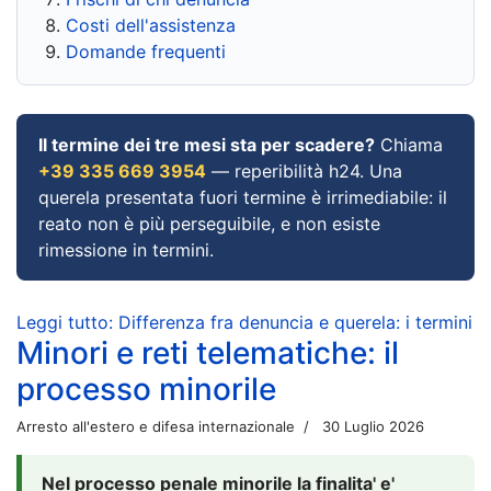
Costi dell'assistenza
Domande frequenti
Il termine dei tre mesi sta per scadere?
Chiama
+39 335 669 3954
— reperibilità h24. Una
querela presentata fuori termine è irrimediabile: il
reato non è più perseguibile, e non esiste
rimessione in termini.
Leggi tutto: Differenza fra denuncia e querela: i termini
Minori e reti telematiche: il
processo minorile
Arresto all'estero e difesa internazionale
30 Luglio 2026
Nel processo penale minorile la finalita' e'