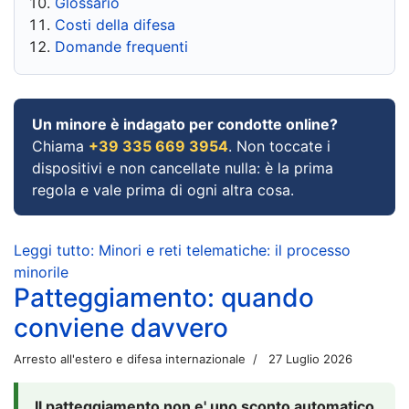
Glossario
Costi della difesa
Domande frequenti
Un minore è indagato per condotte online?
Chiama
+39 335 669 3954
. Non toccate i
dispositivi e non cancellate nulla: è la prima
regola e vale prima di ogni altra cosa.
Leggi tutto: Minori e reti telematiche: il processo
minorile
Patteggiamento: quando
conviene davvero
Arresto all'estero e difesa internazionale
27 Luglio 2026
Il patteggiamento non e' uno sconto automatico