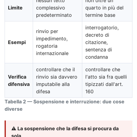
nessun tetto
non oltre un
Limite
complessivo
quarto in più del
predeterminato
termine base
interrogatorio,
rinvio per
decreto di
impedimento,
Esempi
citazione,
rogatoria
sentenza di
internazionale
condanna
controllare che il
controllare che
Verifica
rinvio sia davvero
l'atto sia fra quelli
difensiva
imputabile alla
tipizzati dall'art.
difesa
160
Tabella 2 — Sospensione e interruzione: due cose
diverse
⚠️ La sospensione che la difesa si procura da
sola