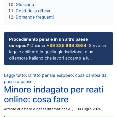
Glossario
Costi della difesa
Domande frequenti
Procedimento penale in un altro paese
europeo?
Chiama
+39 335 669 3954
. Serve un
legale abilitato in quella giurisdizione, e un
difensore italiano che lavori accanto a lui.
Leggi tutto: Diritto penale europeo: cosa cambia da
paese a paese
Minore indagato per reati
online: cosa fare
Arresto all'estero e difesa internazionale
30 Luglio 2026