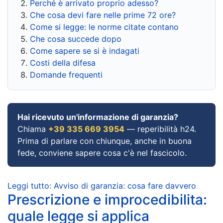
Perché è arrivato proprio adesso?
Che cosa devi fare nelle prime 72 ore?
Come si legge: le norme citate contano
Che cosa succede dopo
Come sapere se si è indagati
Costi della difesa
Domande frequenti
Hai ricevuto un'informazione di garanzia?
Chiama
+39 335 669 3954
— reperibilità h24.
Prima di parlare con chiunque, anche in buona
fede, conviene sapere cosa c'è nel fascicolo.
Leggi tutto: Avviso di garanzia: cosa fare davvero
Prescrizione e improcedibilita:
quale legge si applica