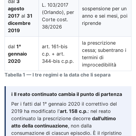
dal
3
L. 103/2017
agosto
sospensione per un
(Orlando), per
2017
al
31
anno e sei mesi, poi
Corte cost.
dicembre
riprende
38/2026
2019
la prescrizione
dal
1°
art. 161-bis
cessa; subentrano i
gennaio
c.p. + art.
termini di
2020
344-bis c.p.p.
improcedibilità
Tabella 1 — I tre regimi e la data che li separa
ℹ️ Il reato continuato cambia il punto di partenza
Per i fatti dal 1° gennaio 2020 il correttivo del
2019 ha modificato l'
art. 158 c.p.
: nel reato
continuato la prescrizione decorre
dall'ultimo
atto della continuazione
, non dalla
consumazione di ciascun episodio. È il ripristino