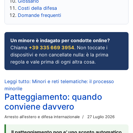
Glossario
Costi della difesa
Domande frequenti
Un minore è indagato per condotte online?
Chiama
+39 335 669 3954
. Non toccate i
dispositivi e non cancellate nulla: è la prima
regola e vale prima di ogni altra cosa.
Leggi tutto: Minori e reti telematiche: il processo
minorile
Patteggiamento: quando
conviene davvero
Arresto all'estero e difesa internazionale
27 Luglio 2026
Il patteggiamento non e' uno sconto automatico