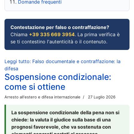
Domande frequenti
Contestazione per falso o contraffazione?
Chiama
+39 335 669 3954
. La prima verifica è
se ti contestino l'autenticità o il contenuto.
Leggi tutto: Falso documentale e contraffazione: la
difesa
Sospensione condizionale:
come si ottiene
Arresto all'estero e difesa internazionale
27 Luglio 2026
La sospensione condizionale della pena non si
chiede: la valuta il giudice sulla base di una
prognosi favorevole, che va sostenuta con
elementi concreti portati al processo.