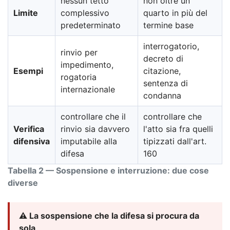
nessun tetto
non oltre un
Limite
complessivo
quarto in più del
predeterminato
termine base
interrogatorio,
rinvio per
decreto di
impedimento,
Esempi
citazione,
rogatoria
sentenza di
internazionale
condanna
controllare che il
controllare che
Verifica
rinvio sia davvero
l'atto sia fra quelli
difensiva
imputabile alla
tipizzati dall'art.
difesa
160
Tabella 2 — Sospensione e interruzione: due cose
diverse
⚠️ La sospensione che la difesa si procura da
sola