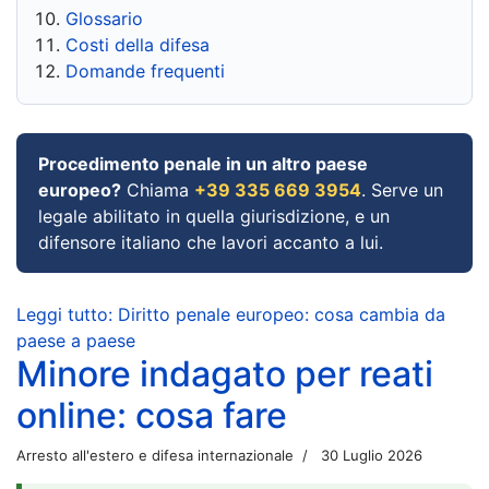
Glossario
Costi della difesa
Domande frequenti
Procedimento penale in un altro paese
europeo?
Chiama
+39 335 669 3954
. Serve un
legale abilitato in quella giurisdizione, e un
difensore italiano che lavori accanto a lui.
Leggi tutto: Diritto penale europeo: cosa cambia da
paese a paese
Minore indagato per reati
online: cosa fare
Arresto all'estero e difesa internazionale
30 Luglio 2026