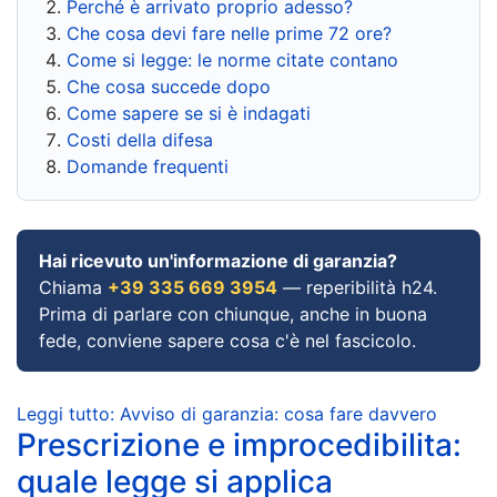
Perché è arrivato proprio adesso?
Che cosa devi fare nelle prime 72 ore?
Come si legge: le norme citate contano
Che cosa succede dopo
Come sapere se si è indagati
Costi della difesa
Domande frequenti
Hai ricevuto un'informazione di garanzia?
Chiama
+39 335 669 3954
— reperibilità h24.
Prima di parlare con chiunque, anche in buona
fede, conviene sapere cosa c'è nel fascicolo.
Leggi tutto: Avviso di garanzia: cosa fare davvero
Prescrizione e improcedibilita:
quale legge si applica