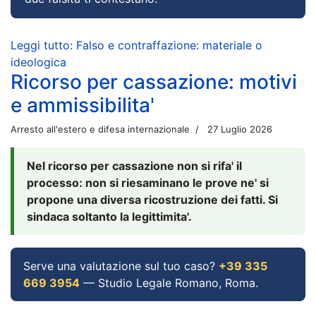
Leggi tutto: Falso e contraffazione: materiale o
ideologica
Ricorso per cassazione: motivi
e ammissibilita'
Arresto all'estero e difesa internazionale
27 Luglio 2026
Nel ricorso per cassazione non si rifa' il
processo: non si riesaminano le prove ne' si
propone una diversa ricostruzione dei fatti. Si
sindaca soltanto la legittimita'.
Serve una valutazione sul tuo caso?
+39 335
669 3954
— Studio Legale Romano, Roma.