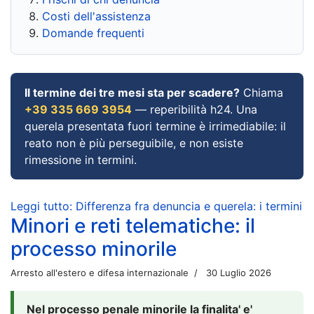
Costi dell'assistenza
Domande frequenti
Il termine dei tre mesi sta per scadere?
Chiama
+39 335 669 3954
— reperibilità h24. Una
querela presentata fuori termine è irrimediabile: il
reato non è più perseguibile, e non esiste
rimessione in termini.
Leggi tutto: Differenza fra denuncia e querela: i termini
Minori e reti telematiche: il
processo minorile
Arresto all'estero e difesa internazionale
30 Luglio 2026
Nel processo penale minorile la finalita' e'