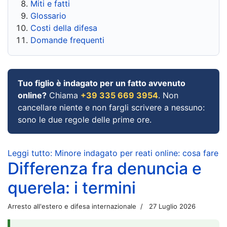
Miti e fatti
Glossario
Costi della difesa
Domande frequenti
Tuo figlio è indagato per un fatto avvenuto
online?
Chiama
+39 335 669 3954
. Non
cancellare niente e non fargli scrivere a nessuno:
sono le due regole delle prime ore.
Leggi tutto: Minore indagato per reati online: cosa fare
Differenza fra denuncia e
querela: i termini
Arresto all'estero e difesa internazionale
27 Luglio 2026