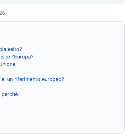
026
bia esito?
isce l'Europa?
'Unione
'e' un riferimento europeo?
e perché