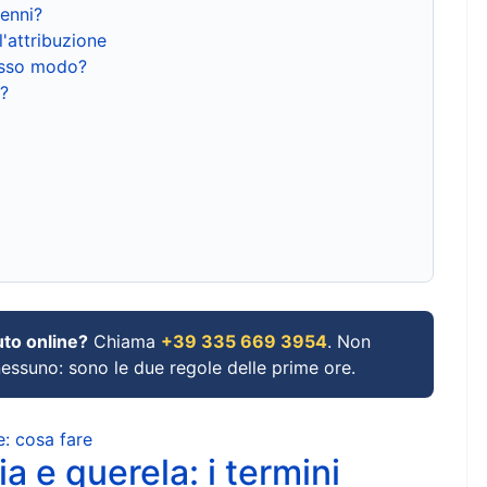
renni?
l'attribuzione
tesso modo?
?
uto online?
Chiama
+39 335 669 3954
. Non
 nessuno: sono le due regole delle prime ore.
e: cosa fare
a e querela: i termini