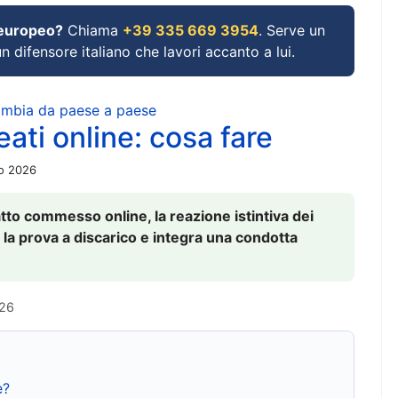
 europeo?
Chiama
+39 335 669 3954
. Serve un
un difensore italiano che lavori accanto a lui.
cambia da paese a paese
ati online: cosa fare
io 2026
to commesso online, la reazione istintiva dei
 la prova a discarico e integra una condotta
026
e?