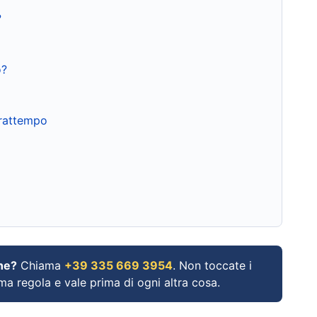
?
o?
frattempo
ne?
Chiama
+39 335 669 3954
. Non toccate i
ima regola e vale prima di ogni altra cosa.