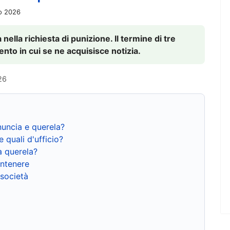
io 2026
nella richiesta di punizione. Il termine di tre
to in cui se ne acquisisce notizia.
26
nuncia e querela?
e quali d'ufficio?
a querela?
ntenere
 società