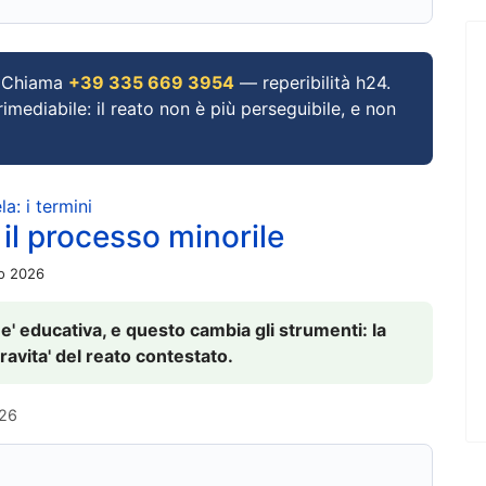
Chiama
+39 335 669 3954
— reperibilità h24.
imediabile: il reato non è più perseguibile, e non
a: i termini
 il processo minorile
io 2026
 e' educativa, e questo cambia gli strumenti: la
ravita' del reato contestato.
026