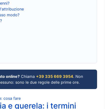
renni?
l'attribuzione
tesso modo?
?
uto online?
Chiama
+39 335 669 3954
. Non
 nessuno: sono le due regole delle prime ore.
e: cosa fare
a e querela: i termini