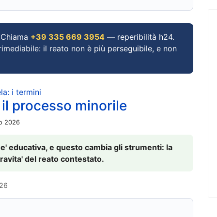
Chiama
+39 335 669 3954
— reperibilità h24.
imediabile: il reato non è più perseguibile, e non
a: i termini
 il processo minorile
io 2026
 e' educativa, e questo cambia gli strumenti: la
ravita' del reato contestato.
026