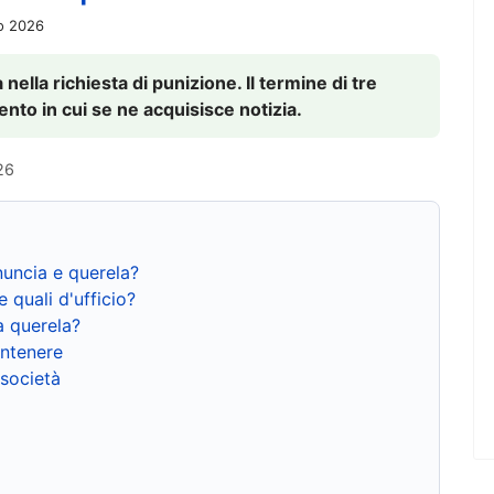
io 2026
nella richiesta di punizione. Il termine di tre
to in cui se ne acquisisce notizia.
26
nuncia e querela?
e quali d'ufficio?
a querela?
ntenere
 società