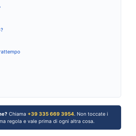
?
o?
frattempo
ne?
Chiama
+39 335 669 3954
. Non toccate i
ima regola e vale prima di ogni altra cosa.