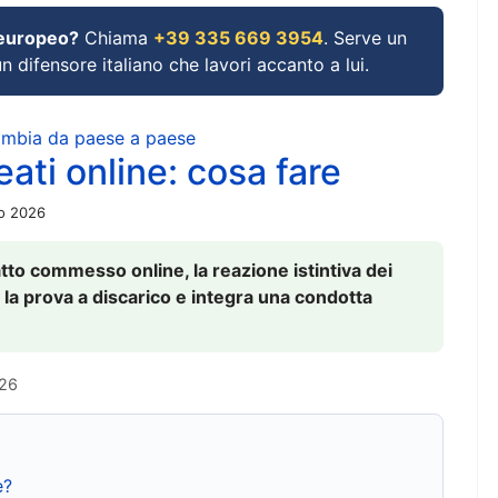
 europeo?
Chiama
+39 335 669 3954
. Serve un
un difensore italiano che lavori accanto a lui.
cambia da paese a paese
ati online: cosa fare
io 2026
to commesso online, la reazione istintiva dei
 la prova a discarico e integra una condotta
026
e?