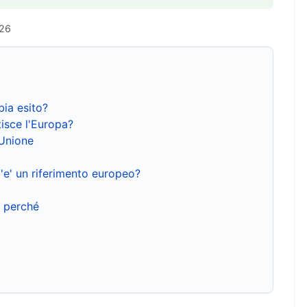
026
bia esito?
isce l'Europa?
'Unione
'e' un riferimento europeo?
e perché