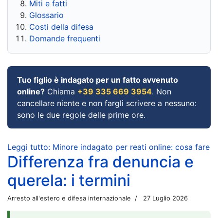
Miti e fatti
Glossario
Costi della difesa
Domande frequenti
Tuo figlio è indagato per un fatto avvenuto
online?
Chiama
+39 335 669 3954
. Non
cancellare niente e non fargli scrivere a nessuno:
sono le due regole delle prime ore.
Leggi tutto: Minore indagato per reati online: cosa fare
Differenza fra denuncia e
querela: i termini
Arresto all'estero e difesa internazionale
27 Luglio 2026