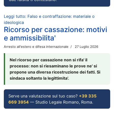
Leggi tutto: Falso e contraffazione: materiale o
ideologica
Ricorso per cassazione: motivi
e ammissibilita'
Arresto all'estero e difesa internazionale
27 Luglio 2026
Nel ricorso per cassazione non si rifa' il
processo: non si riesaminano le prove ne' si
propone una diversa ricostruzione dei fatti. Si
sindaca soltanto la legittimita'.
Serve una valutazione sul tuo caso?
+39 335
669 3954
— Studio Legale Romano, Roma.