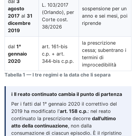
dal
3
L. 103/2017
agosto
sospensione per un
(Orlando), per
2017
al
31
anno e sei mesi, poi
Corte cost.
dicembre
riprende
38/2026
2019
la prescrizione
dal
1°
art. 161-bis
cessa; subentrano i
gennaio
c.p. + art.
termini di
2020
344-bis c.p.p.
improcedibilità
Tabella 1 — I tre regimi e la data che li separa
ℹ️ Il reato continuato cambia il punto di partenza
Per i fatti dal 1° gennaio 2020 il correttivo del
2019 ha modificato l'
art. 158 c.p.
: nel reato
continuato la prescrizione decorre
dall'ultimo
atto della continuazione
, non dalla
consumazione di ciascun episodio. È il ripristino