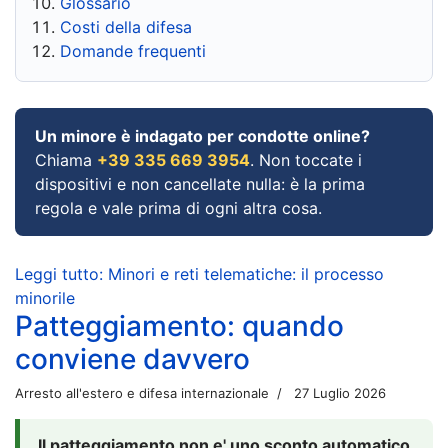
Glossario
Costi della difesa
Domande frequenti
Un minore è indagato per condotte online?
Chiama
+39 335 669 3954
. Non toccate i
dispositivi e non cancellate nulla: è la prima
regola e vale prima di ogni altra cosa.
Leggi tutto: Minori e reti telematiche: il processo
minorile
Patteggiamento: quando
conviene davvero
Arresto all'estero e difesa internazionale
27 Luglio 2026
Il patteggiamento non e' uno sconto automatico