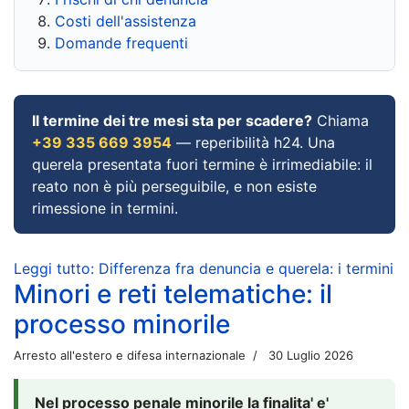
Costi dell'assistenza
Domande frequenti
Il termine dei tre mesi sta per scadere?
Chiama
+39 335 669 3954
— reperibilità h24. Una
querela presentata fuori termine è irrimediabile: il
reato non è più perseguibile, e non esiste
rimessione in termini.
Leggi tutto: Differenza fra denuncia e querela: i termini
Minori e reti telematiche: il
processo minorile
Arresto all'estero e difesa internazionale
30 Luglio 2026
Nel processo penale minorile la finalita' e'