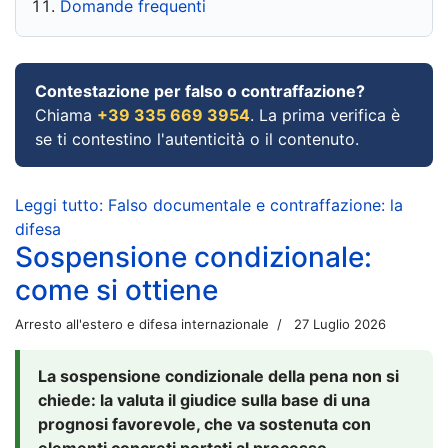
Domande frequenti
Contestazione per falso o contraffazione?
Chiama
+39 335 669 3954
. La prima verifica è
se ti contestino l'autenticità o il contenuto.
Leggi tutto: Falso documentale e contraffazione: la
difesa
Sospensione condizionale:
come si ottiene
Arresto all'estero e difesa internazionale
27 Luglio 2026
La sospensione condizionale della pena non si
chiede: la valuta il giudice sulla base di una
prognosi favorevole, che va sostenuta con
elementi concreti portati al processo.