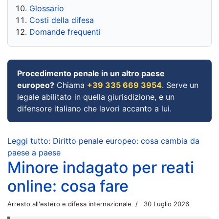
Glossario
Costi della difesa
Domande frequenti
Procedimento penale in un altro paese
europeo?
Chiama
+39 335 669 3954
. Serve un
legale abilitato in quella giurisdizione, e un
difensore italiano che lavori accanto a lui.
Leggi tutto: Diritto penale europeo: cosa cambia da
paese a paese
Minore indagato per reati
online: cosa fare
Arresto all'estero e difesa internazionale
30 Luglio 2026