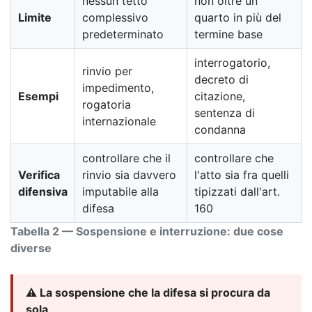
nessun tetto
non oltre un
Limite
complessivo
quarto in più del
predeterminato
termine base
interrogatorio,
rinvio per
decreto di
impedimento,
Esempi
citazione,
rogatoria
sentenza di
internazionale
condanna
controllare che il
controllare che
Verifica
rinvio sia davvero
l'atto sia fra quelli
difensiva
imputabile alla
tipizzati dall'art.
difesa
160
Tabella 2 — Sospensione e interruzione: due cose
diverse
⚠️ La sospensione che la difesa si procura da
sola