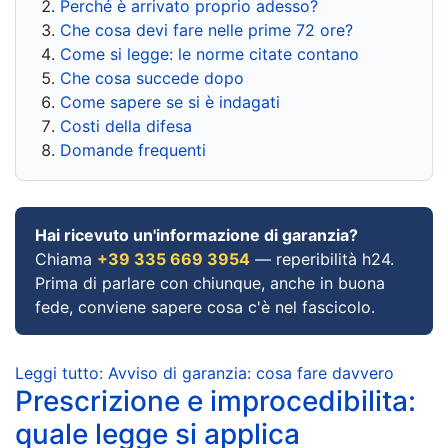
Perché è arrivato proprio adesso?
Che cosa devi fare nelle prime 72 ore?
Come si legge: le norme citate contano
Che cosa succede dopo
Come sapere se si è indagati
Costi della difesa
Domande frequenti
Hai ricevuto un'informazione di garanzia?
Chiama
+39 335 669 3954
— reperibilità h24.
Prima di parlare con chiunque, anche in buona
fede, conviene sapere cosa c'è nel fascicolo.
Leggi tutto: Avviso di garanzia: cosa fare davvero
Prescrizione e improcedibilita:
quale legge si applica