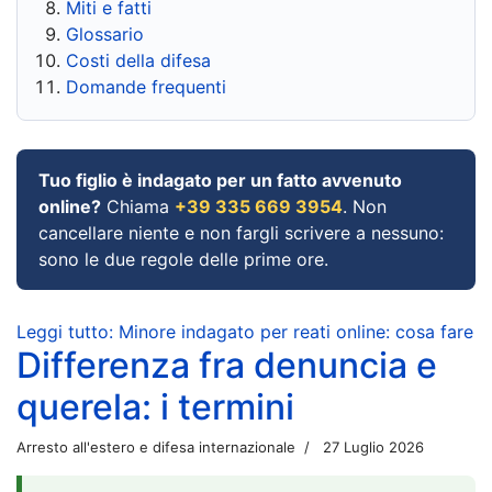
Miti e fatti
Glossario
Costi della difesa
Domande frequenti
Tuo figlio è indagato per un fatto avvenuto
online?
Chiama
+39 335 669 3954
. Non
cancellare niente e non fargli scrivere a nessuno:
sono le due regole delle prime ore.
Leggi tutto: Minore indagato per reati online: cosa fare
Differenza fra denuncia e
querela: i termini
Arresto all'estero e difesa internazionale
27 Luglio 2026