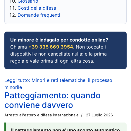
Glossario
Costi della difesa
Domande frequenti
Un minore è indagato per condotte online?
Chiama
+39 335 669 3954
. Non toccate i
dispositivi e non cancellate nulla: è la prima
regola e vale prima di ogni altra cosa.
Leggi tutto: Minori e reti telematiche: il processo
minorile
Patteggiamento: quando
conviene davvero
Arresto all'estero e difesa internazionale
27 Luglio 2026
Il patteggiamento non e' uno sconto automatico