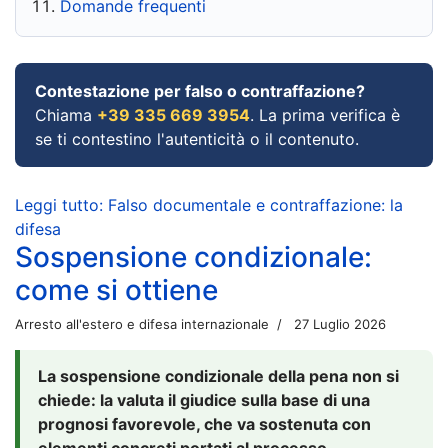
Domande frequenti
Contestazione per falso o contraffazione?
Chiama
+39 335 669 3954
. La prima verifica è
se ti contestino l'autenticità o il contenuto.
Leggi tutto: Falso documentale e contraffazione: la
difesa
Sospensione condizionale:
come si ottiene
Arresto all'estero e difesa internazionale
27 Luglio 2026
La sospensione condizionale della pena non si
chiede: la valuta il giudice sulla base di una
prognosi favorevole, che va sostenuta con
elementi concreti portati al processo.