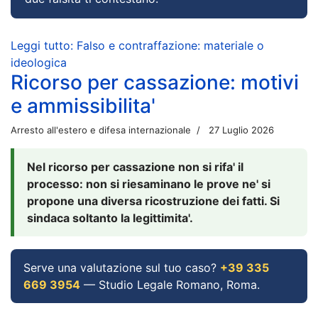
Leggi tutto: Falso e contraffazione: materiale o
ideologica
Ricorso per cassazione: motivi
e ammissibilita'
Arresto all'estero e difesa internazionale
27 Luglio 2026
Nel ricorso per cassazione non si rifa' il
processo: non si riesaminano le prove ne' si
propone una diversa ricostruzione dei fatti. Si
sindaca soltanto la legittimita'.
Serve una valutazione sul tuo caso?
+39 335
669 3954
— Studio Legale Romano, Roma.