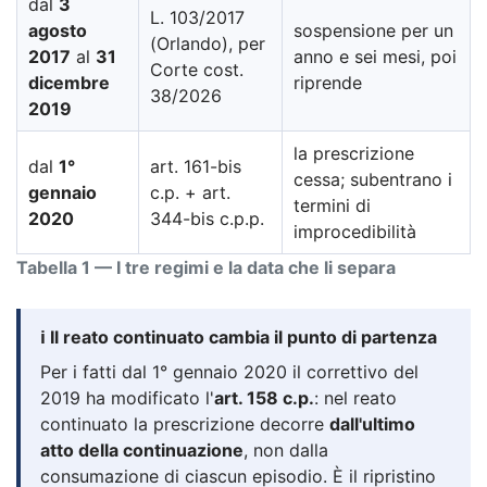
dal
3
L. 103/2017
agosto
sospensione per un
(Orlando), per
2017
al
31
anno e sei mesi, poi
Corte cost.
dicembre
riprende
38/2026
2019
la prescrizione
dal
1°
art. 161-bis
cessa; subentrano i
gennaio
c.p. + art.
termini di
2020
344-bis c.p.p.
improcedibilità
Tabella 1 — I tre regimi e la data che li separa
ℹ️ Il reato continuato cambia il punto di partenza
Per i fatti dal 1° gennaio 2020 il correttivo del
2019 ha modificato l'
art. 158 c.p.
: nel reato
continuato la prescrizione decorre
dall'ultimo
atto della continuazione
, non dalla
consumazione di ciascun episodio. È il ripristino