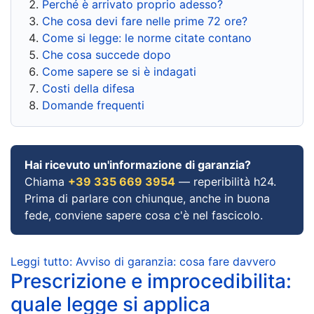
Perché è arrivato proprio adesso?
Che cosa devi fare nelle prime 72 ore?
Come si legge: le norme citate contano
Che cosa succede dopo
Come sapere se si è indagati
Costi della difesa
Domande frequenti
Hai ricevuto un'informazione di garanzia?
Chiama
+39 335 669 3954
— reperibilità h24.
Prima di parlare con chiunque, anche in buona
fede, conviene sapere cosa c'è nel fascicolo.
Leggi tutto: Avviso di garanzia: cosa fare davvero
Prescrizione e improcedibilita:
quale legge si applica