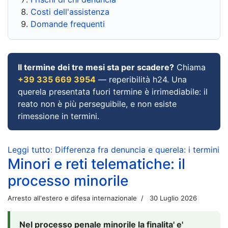
Costi dell'assistenza
Domande frequenti
Il termine dei tre mesi sta per scadere?
Chiama
+39 335 669 3954
— reperibilità h24. Una
querela presentata fuori termine è irrimediabile: il
reato non è più perseguibile, e non esiste
rimessione in termini.
Leggi tutto: Differenza fra denuncia e querela: i termini
Minori e reti telematiche: il
processo minorile
Arresto all'estero e difesa internazionale
30 Luglio 2026
Nel processo penale minorile la finalita' e'