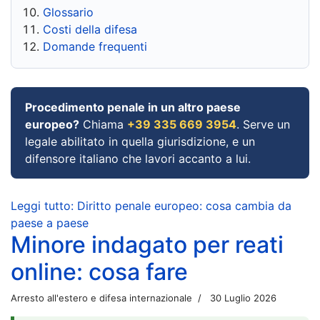
Glossario
Costi della difesa
Domande frequenti
Procedimento penale in un altro paese
europeo?
Chiama
+39 335 669 3954
. Serve un
legale abilitato in quella giurisdizione, e un
difensore italiano che lavori accanto a lui.
Leggi tutto: Diritto penale europeo: cosa cambia da
paese a paese
Minore indagato per reati
online: cosa fare
Arresto all'estero e difesa internazionale
30 Luglio 2026