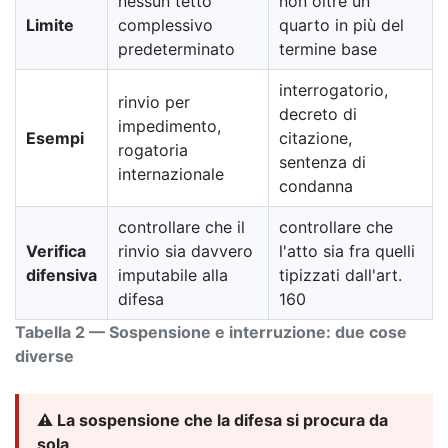
nessun tetto
non oltre un
Limite
complessivo
quarto in più del
predeterminato
termine base
interrogatorio,
rinvio per
decreto di
impedimento,
Esempi
citazione,
rogatoria
sentenza di
internazionale
condanna
controllare che il
controllare che
Verifica
rinvio sia davvero
l'atto sia fra quelli
difensiva
imputabile alla
tipizzati dall'art.
difesa
160
Tabella 2 — Sospensione e interruzione: due cose
diverse
⚠️ La sospensione che la difesa si procura da
sola