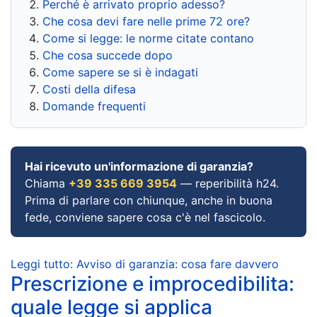
Perché è arrivato proprio adesso?
Che cosa devi fare nelle prime 72 ore?
Come si legge: le norme citate contano
Che cosa succede dopo
Come sapere se si è indagati
Costi della difesa
Domande frequenti
Hai ricevuto un'informazione di garanzia?
Chiama
+39 335 669 3954
— reperibilità h24.
Prima di parlare con chiunque, anche in buona
fede, conviene sapere cosa c'è nel fascicolo.
Leggi tutto: Avviso di garanzia: cosa fare davvero
Prescrizione e improcedibilita:
quale legge si applica