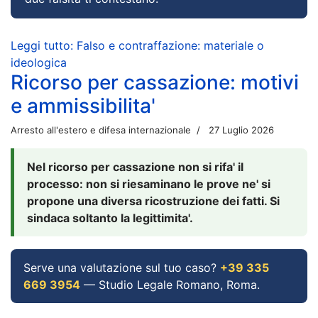
Leggi tutto: Falso e contraffazione: materiale o
ideologica
Ricorso per cassazione: motivi
e ammissibilita'
Arresto all'estero e difesa internazionale
27 Luglio 2026
Nel ricorso per cassazione non si rifa' il
processo: non si riesaminano le prove ne' si
propone una diversa ricostruzione dei fatti. Si
sindaca soltanto la legittimita'.
Serve una valutazione sul tuo caso?
+39 335
669 3954
— Studio Legale Romano, Roma.