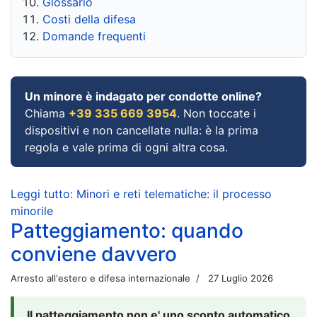
Glossario
Costi della difesa
Domande frequenti
Un minore è indagato per condotte online?
Chiama
+39 335 669 3954
. Non toccate i
dispositivi e non cancellate nulla: è la prima
regola e vale prima di ogni altra cosa.
Leggi tutto: Minori e reti telematiche: il processo
minorile
Patteggiamento: quando
conviene davvero
Arresto all'estero e difesa internazionale
27 Luglio 2026
Il patteggiamento non e' uno sconto automatico