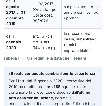
dal
3
L. 103/2017
agosto
sospensione per un
(Orlando), per
2017
al
31
anno e sei mesi, poi
Corte cost.
dicembre
riprende
38/2026
2019
la prescrizione
dal
1°
art. 161-bis
cessa; subentrano i
gennaio
c.p. + art.
termini di
2020
344-bis c.p.p.
improcedibilità
Tabella 1 — I tre regimi e la data che li separa
ℹ️ Il reato continuato cambia il punto di partenza
Per i fatti dal 1° gennaio 2020 il correttivo del
2019 ha modificato l'
art. 158 c.p.
: nel reato
continuato la prescrizione decorre
dall'ultimo
atto della continuazione
, non dalla
consumazione di ciascun episodio. È il ripristino