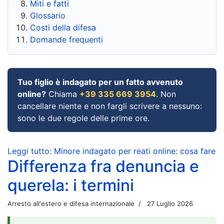
Miti e fatti
Glossario
Costi della difesa
Domande frequenti
Tuo figlio è indagato per un fatto avvenuto
online?
Chiama
+39 335 669 3954
. Non
cancellare niente e non fargli scrivere a nessuno:
sono le due regole delle prime ore.
Leggi tutto: Minore indagato per reati online: cosa fare
Differenza fra denuncia e
querela: i termini
Arresto all'estero e difesa internazionale
27 Luglio 2026