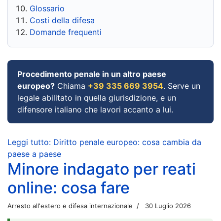
Glossario
Costi della difesa
Domande frequenti
Procedimento penale in un altro paese
europeo?
Chiama
+39 335 669 3954
. Serve un
legale abilitato in quella giurisdizione, e un
difensore italiano che lavori accanto a lui.
Leggi tutto: Diritto penale europeo: cosa cambia da
paese a paese
Minore indagato per reati
online: cosa fare
Arresto all'estero e difesa internazionale
30 Luglio 2026