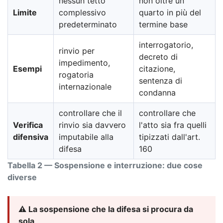
nessun tetto
non oltre un
Limite
complessivo
quarto in più del
predeterminato
termine base
interrogatorio,
rinvio per
decreto di
impedimento,
Esempi
citazione,
rogatoria
sentenza di
internazionale
condanna
controllare che il
controllare che
Verifica
rinvio sia davvero
l'atto sia fra quelli
difensiva
imputabile alla
tipizzati dall'art.
difesa
160
Tabella 2 — Sospensione e interruzione: due cose
diverse
⚠️ La sospensione che la difesa si procura da
sola