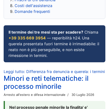
Costi dell'assistenza
Domande frequenti
Il termine dei tre mesi sta per scadere?
Chiama
+39 335 669 3954
— reperibilità h24. Una
querela presentata fuori termine è irrimediabile: il
reato non è più perseguibile, e non esiste
rimessione in termini.
Leggi tutto: Differenza fra denuncia e querela: i termini
Minori e reti telematiche: il
processo minorile
Arresto all'estero e difesa internazionale
30 Luglio 2026
Nel processo penale minorile la finalita' e'