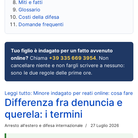
Miti e fatti
Glossario
Costi della difesa
Domande frequenti
Tuo figlio è indagato per un fatto avvenuto
online?
Chiama
+39 335 669 3954
. Non
cancellare niente e non fargli scrivere a nessuno:
sono le due regole delle prime ore.
Leggi tutto: Minore indagato per reati online: cosa fare
Differenza fra denuncia e
querela: i termini
Arresto all'estero e difesa internazionale
27 Luglio 2026