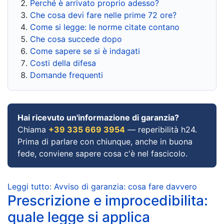
Perché è arrivato proprio adesso?
Che cosa devi fare nelle prime 72 ore?
Come si legge: le norme citate contano
Che cosa succede dopo
Come sapere se si è indagati
Costi della difesa
Domande frequenti
Hai ricevuto un'informazione di garanzia?
Chiama
+39 335 669 3954
— reperibilità h24.
Prima di parlare con chiunque, anche in buona
fede, conviene sapere cosa c'è nel fascicolo.
Leggi tutto: Avviso di garanzia: cosa fare davvero
Prescrizione e improcedibilita:
quale legge si applica