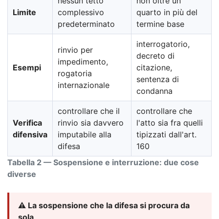
nessun tetto
non oltre un
Limite
complessivo
quarto in più del
predeterminato
termine base
interrogatorio,
rinvio per
decreto di
impedimento,
Esempi
citazione,
rogatoria
sentenza di
internazionale
condanna
controllare che il
controllare che
Verifica
rinvio sia davvero
l'atto sia fra quelli
difensiva
imputabile alla
tipizzati dall'art.
difesa
160
Tabella 2 — Sospensione e interruzione: due cose
diverse
⚠️ La sospensione che la difesa si procura da
sola