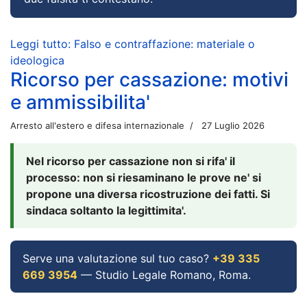
Leggi tutto: Falso e contraffazione: materiale o
ideologica
Ricorso per cassazione: motivi
e ammissibilita'
Arresto all'estero e difesa internazionale
27 Luglio 2026
Nel ricorso per cassazione non si rifa' il
processo: non si riesaminano le prove ne' si
propone una diversa ricostruzione dei fatti. Si
sindaca soltanto la legittimita'.
Serve una valutazione sul tuo caso?
+39 335
669 3954
— Studio Legale Romano, Roma.