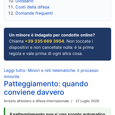
Glossario
Costi della difesa
Domande frequenti
Un minore è indagato per condotte online?
Chiama
+39 335 669 3954
. Non toccate i
dispositivi e non cancellate nulla: è la prima
regola e vale prima di ogni altra cosa.
Leggi tutto: Minori e reti telematiche: il processo
minorile
Patteggiamento: quando
conviene davvero
Arresto all'estero e difesa internazionale
27 Luglio 2026
Il patteggiamento non e' uno sconto automatico