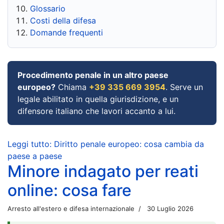
Glossario
Costi della difesa
Domande frequenti
Procedimento penale in un altro paese
europeo?
Chiama
+39 335 669 3954
. Serve un
legale abilitato in quella giurisdizione, e un
difensore italiano che lavori accanto a lui.
Leggi tutto: Diritto penale europeo: cosa cambia da
paese a paese
Minore indagato per reati
online: cosa fare
Arresto all'estero e difesa internazionale
30 Luglio 2026