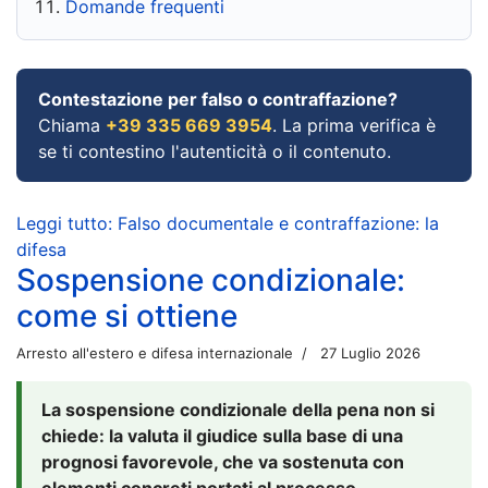
Domande frequenti
Contestazione per falso o contraffazione?
Chiama
+39 335 669 3954
. La prima verifica è
se ti contestino l'autenticità o il contenuto.
Leggi tutto: Falso documentale e contraffazione: la
difesa
Sospensione condizionale:
come si ottiene
Arresto all'estero e difesa internazionale
27 Luglio 2026
La sospensione condizionale della pena non si
chiede: la valuta il giudice sulla base di una
prognosi favorevole, che va sostenuta con
elementi concreti portati al processo.