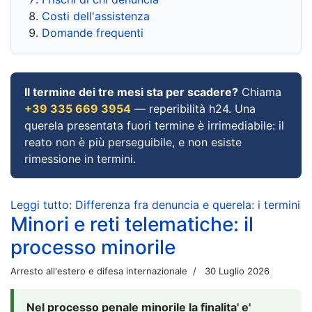
Costi dell'assistenza
Domande frequenti
Il termine dei tre mesi sta per scadere?
Chiama
+39 335 669 3954
— reperibilità h24. Una
querela presentata fuori termine è irrimediabile: il
reato non è più perseguibile, e non esiste
rimessione in termini.
Leggi tutto: Differenza fra denuncia e querela: i termini
Minori e reti telematiche: il
processo minorile
Arresto all'estero e difesa internazionale
30 Luglio 2026
Nel processo penale minorile la finalita' e'