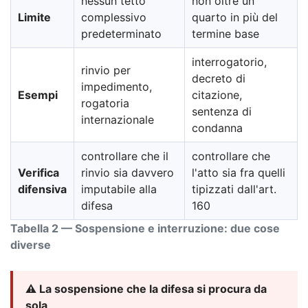
nessun tetto
non oltre un
Limite
complessivo
quarto in più del
predeterminato
termine base
interrogatorio,
rinvio per
decreto di
impedimento,
Esempi
citazione,
rogatoria
sentenza di
internazionale
condanna
controllare che il
controllare che
Verifica
rinvio sia davvero
l'atto sia fra quelli
difensiva
imputabile alla
tipizzati dall'art.
difesa
160
Tabella 2 — Sospensione e interruzione: due cose
diverse
⚠️ La sospensione che la difesa si procura da
sola