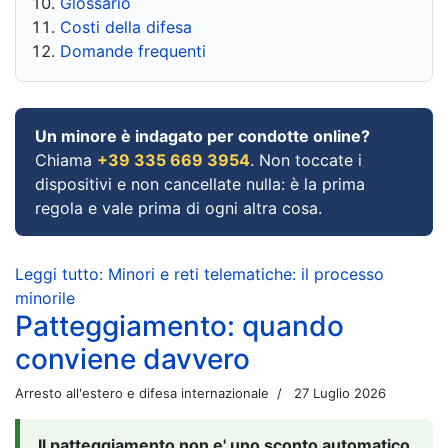
Glossario
Costi della difesa
Domande frequenti
Un minore è indagato per condotte online?
Chiama
+39 335 669 3954
. Non toccate i
dispositivi e non cancellate nulla: è la prima
regola e vale prima di ogni altra cosa.
Leggi tutto: Minori e reti telematiche: il processo
minorile
Patteggiamento: quando
conviene davvero
Arresto all'estero e difesa internazionale
27 Luglio 2026
Il patteggiamento non e' uno sconto automatico