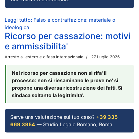
Leggi tutto: Falso e contraffazione: materiale o
ideologica
Ricorso per cassazione: motivi
e ammissibilita'
Arresto all'estero e difesa internazionale
27 Luglio 2026
Nel ricorso per cassazione non si rifa' il
processo: non si riesaminano le prove ne' si
propone una diversa ricostruzione dei fatti. Si
sindaca soltanto la legittimita'.
Serve una valutazione sul tuo caso?
+39 335
669 3954
— Studio Legale Romano, Roma.