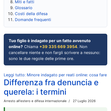
Miti e fatti
Glossario
Costi della difesa
Domande frequenti
Tuo figlio è indagato per un fatto avvenuto
online?
Chiama
+39 335 669 3954
. Non
cancellare niente e non fargli scrivere a nessuno:
sono le due regole delle prime ore.
Leggi tutto: Minore indagato per reati online: cosa fare
Differenza fra denuncia e
querela: i termini
Arresto all'estero e difesa internazionale
27 Luglio 2026