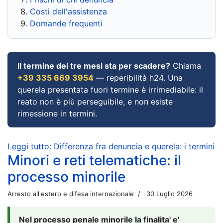
Costi dell'assistenza
Domande frequenti
Il termine dei tre mesi sta per scadere?
Chiama
+39 335 669 3954
— reperibilità h24. Una
querela presentata fuori termine è irrimediabile: il
reato non è più perseguibile, e non esiste
rimessione in termini.
Leggi tutto: Differenza fra denuncia e querela: i termini
Minori e reti telematiche: il
processo minorile
Arresto all'estero e difesa internazionale
30 Luglio 2026
Nel processo penale minorile la finalita' e'