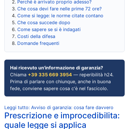
Perché è arrivato proprio adesso?
Che cosa devi fare nelle prime 72 ore?
Come si legge: le norme citate contano
Che cosa succede dopo
Come sapere se si è indagati
Costi della difesa
Domande frequenti
Hai ricevuto un'informazione di garanzia?
Chiama
+39 335 669 3954
— reperibilità h24.
Prima di parlare con chiunque, anche in buona
fede, conviene sapere cosa c'è nel fascicolo.
Leggi tutto: Avviso di garanzia: cosa fare davvero
Prescrizione e improcedibilita:
quale legge si applica