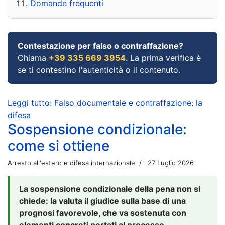
Domande frequenti
Contestazione per falso o contraffazione?
Chiama
+39 335 669 3954
. La prima verifica è
se ti contestino l'autenticità o il contenuto.
Leggi tutto: Falso documentale e contraffazione: la
difesa
Sospensione condizionale:
come si ottiene
Arresto all'estero e difesa internazionale
27 Luglio 2026
La sospensione condizionale della pena non si
chiede: la valuta il giudice sulla base di una
prognosi favorevole, che va sostenuta con
elementi concreti portati al processo.