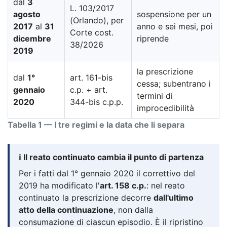
dal
3
L. 103/2017
agosto
sospensione per un
(Orlando), per
2017
al
31
anno e sei mesi, poi
Corte cost.
dicembre
riprende
38/2026
2019
la prescrizione
dal
1°
art. 161-bis
cessa; subentrano i
gennaio
c.p. + art.
termini di
2020
344-bis c.p.p.
improcedibilità
Tabella 1 — I tre regimi e la data che li separa
ℹ️ Il reato continuato cambia il punto di partenza
Per i fatti dal 1° gennaio 2020 il correttivo del
2019 ha modificato l'
art. 158 c.p.
: nel reato
continuato la prescrizione decorre
dall'ultimo
atto della continuazione
, non dalla
consumazione di ciascun episodio. È il ripristino