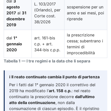
dal
3
L. 103/2017
agosto
sospensione per un
(Orlando), per
2017
al
31
anno e sei mesi, poi
Corte cost.
dicembre
riprende
38/2026
2019
la prescrizione
dal
1°
art. 161-bis
cessa; subentrano i
gennaio
c.p. + art.
termini di
2020
344-bis c.p.p.
improcedibilità
Tabella 1 — I tre regimi e la data che li separa
ℹ️ Il reato continuato cambia il punto di partenza
Per i fatti dal 1° gennaio 2020 il correttivo del
2019 ha modificato l'
art. 158 c.p.
: nel reato
continuato la prescrizione decorre
dall'ultimo
atto della continuazione
, non dalla
consumazione di ciascun episodio. È il ripristino