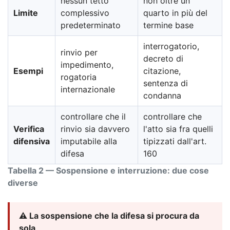
nessun tetto
non oltre un
Limite
complessivo
quarto in più del
predeterminato
termine base
interrogatorio,
rinvio per
decreto di
impedimento,
Esempi
citazione,
rogatoria
sentenza di
internazionale
condanna
controllare che il
controllare che
Verifica
rinvio sia davvero
l'atto sia fra quelli
difensiva
imputabile alla
tipizzati dall'art.
difesa
160
Tabella 2 — Sospensione e interruzione: due cose
diverse
⚠️ La sospensione che la difesa si procura da
sola