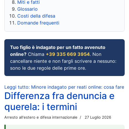
Miti e fatti
Glossario
Costi della difesa
Domande frequenti
Tuo figlio è indagato per un fatto avvenuto
online?
Chiama
+39 335 669 3954
. Non
cancellare niente e non fargli scrivere a nessuno:
sono le due regole delle prime ore.
Leggi tutto: Minore indagato per reati online: cosa fare
Differenza fra denuncia e
querela: i termini
Arresto all'estero e difesa internazionale
27 Luglio 2026