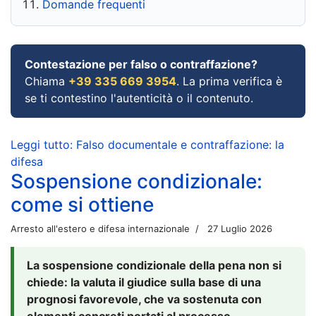
Domande frequenti
Contestazione per falso o contraffazione?
Chiama
+39 335 669 3954
. La prima verifica è
se ti contestino l'autenticità o il contenuto.
Leggi tutto: Falso documentale e contraffazione: la
difesa
Sospensione condizionale:
come si ottiene
Arresto all'estero e difesa internazionale
27 Luglio 2026
La sospensione condizionale della pena non si
chiede: la valuta il giudice sulla base di una
prognosi favorevole, che va sostenuta con
elementi concreti portati al processo.