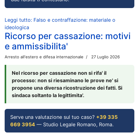
Leggi tutto: Falso e contraffazione: materiale o
ideologica
Ricorso per cassazione: motivi
e ammissibilita'
Arresto all'estero e difesa internazionale
27 Luglio 2026
Nel ricorso per cassazione non si rifa' il
processo: non si riesaminano le prove ne' si
propone una diversa ricostruzione dei fatti. Si
sindaca soltanto la legittimita'.
Serve una valutazione sul tuo caso?
+39 335
669 3954
— Studio Legale Romano, Roma.