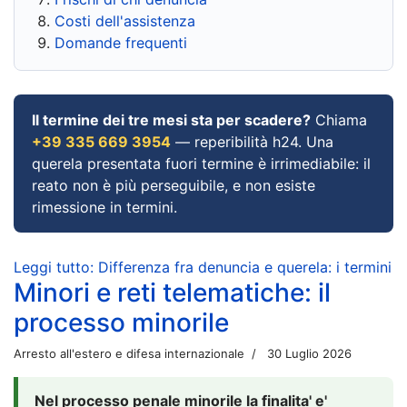
Costi dell'assistenza
Domande frequenti
Il termine dei tre mesi sta per scadere?
Chiama
+39 335 669 3954
— reperibilità h24. Una
querela presentata fuori termine è irrimediabile: il
reato non è più perseguibile, e non esiste
rimessione in termini.
Leggi tutto: Differenza fra denuncia e querela: i termini
Minori e reti telematiche: il
processo minorile
Arresto all'estero e difesa internazionale
30 Luglio 2026
Nel processo penale minorile la finalita' e'