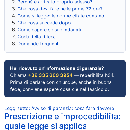
Perché è arrivato proprio adesso?
Che cosa devi fare nelle prime 72 ore?
Come si legge: le norme citate contano
Che cosa succede dopo
Come sapere se si è indagati
Costi della difesa
Domande frequenti
Hai ricevuto un'informazione di garanzia?
Chiama
+39 335 669 3954
— reperibilità h24.
Prima di parlare con chiunque, anche in buona
fede, conviene sapere cosa c'è nel fascicolo.
Leggi tutto: Avviso di garanzia: cosa fare davvero
Prescrizione e improcedibilita:
quale legge si applica