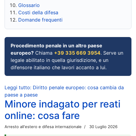
Glossario
Costi della difesa
Domande frequenti
Procedimento penale in un altro paese
europeo?
Chiama
+39 335 669 3954
. Serve un
legale abilitato in quella giurisdizione, e un
difensore italiano che lavori accanto a lui.
Leggi tutto: Diritto penale europeo: cosa cambia da
paese a paese
Minore indagato per reati
online: cosa fare
Arresto all'estero e difesa internazionale
30 Luglio 2026