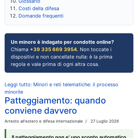
Glossario
Costi della difesa
Domande frequenti
Un minore è indagato per condotte online?
Chiama
+39 335 669 3954
. Non toccate i
dispositivi e non cancellate nulla: è la prima
regola e vale prima di ogni altra cosa.
Leggi tutto: Minori e reti telematiche: il processo
minorile
Patteggiamento: quando
conviene davvero
Arresto all'estero e difesa internazionale
27 Luglio 2026
Il patteggiamento non e' uno sconto automatico