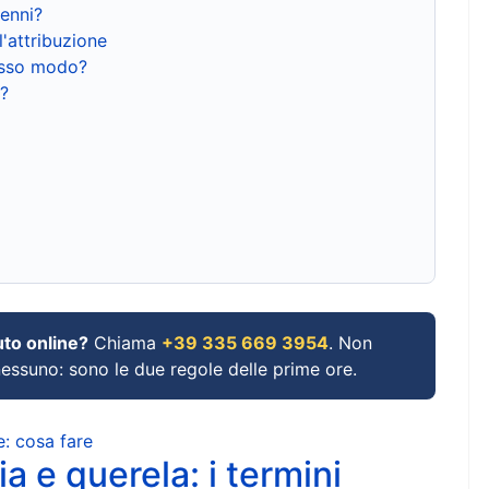
renni?
l'attribuzione
tesso modo?
?
uto online?
Chiama
+39 335 669 3954
. Non
 nessuno: sono le due regole delle prime ore.
e: cosa fare
a e querela: i termini