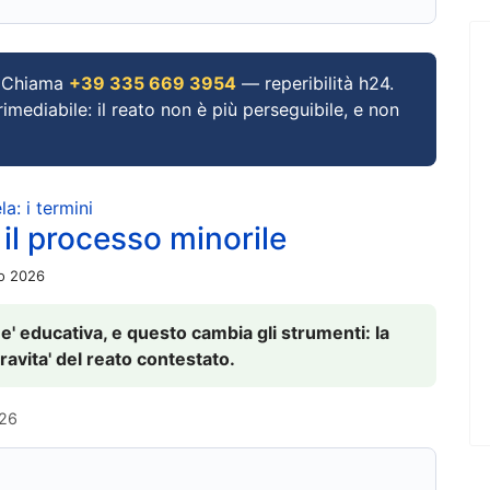
Chiama
+39 335 669 3954
— reperibilità h24.
imediabile: il reato non è più perseguibile, e non
a: i termini
 il processo minorile
io 2026
 e' educativa, e questo cambia gli strumenti: la
ravita' del reato contestato.
026