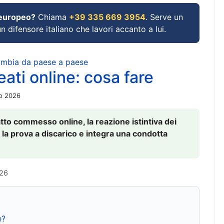
 europeo?
Chiama
+39 335 669 3954
. Serve un
un difensore italiano che lavori accanto a lui.
cambia da paese a paese
ati online: cosa fare
io 2026
to commesso online, la reazione istintiva dei
 la prova a discarico e integra una condotta
026
e?