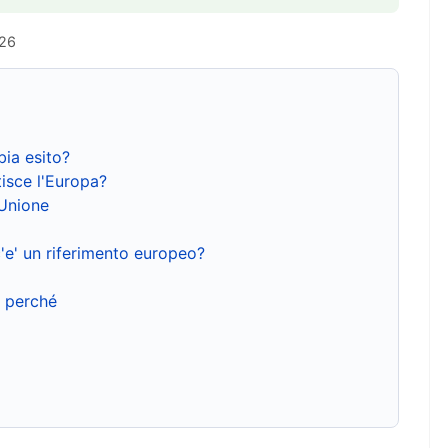
026
bia esito?
isce l'Europa?
'Unione
'e' un riferimento europeo?
e perché