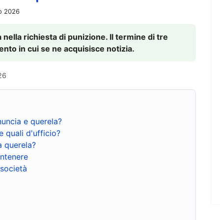
io 2026
nella richiesta di punizione. Il termine di tre
to in cui se ne acquisisce notizia.
26
nuncia e querela?
e quali d'ufficio?
a querela?
ntenere
 società