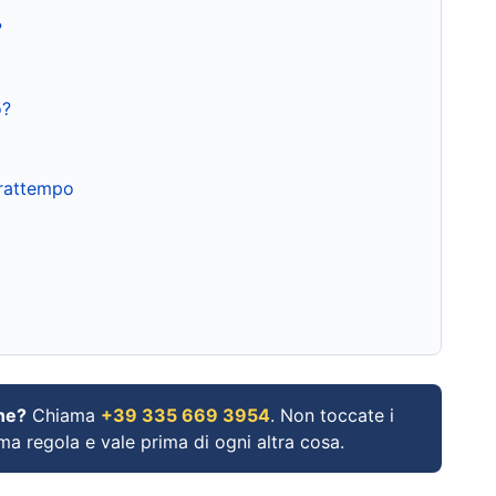
?
o?
frattempo
ne?
Chiama
+39 335 669 3954
. Non toccate i
ima regola e vale prima di ogni altra cosa.