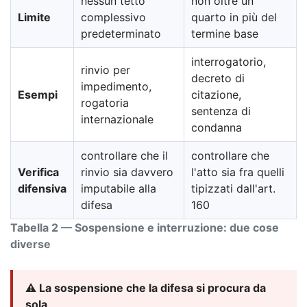
nessun tetto
non oltre un
Limite
complessivo
quarto in più del
predeterminato
termine base
interrogatorio,
rinvio per
decreto di
impedimento,
Esempi
citazione,
rogatoria
sentenza di
internazionale
condanna
controllare che il
controllare che
Verifica
rinvio sia davvero
l'atto sia fra quelli
difensiva
imputabile alla
tipizzati dall'art.
difesa
160
Tabella 2 — Sospensione e interruzione: due cose
diverse
⚠️ La sospensione che la difesa si procura da
sola