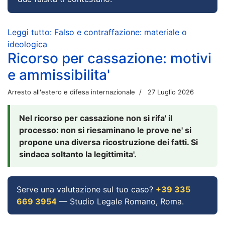
Leggi tutto: Falso e contraffazione: materiale o
ideologica
Ricorso per cassazione: motivi
e ammissibilita'
Arresto all'estero e difesa internazionale
27 Luglio 2026
Nel ricorso per cassazione non si rifa' il
processo: non si riesaminano le prove ne' si
propone una diversa ricostruzione dei fatti. Si
sindaca soltanto la legittimita'.
Serve una valutazione sul tuo caso?
+39 335
669 3954
— Studio Legale Romano, Roma.