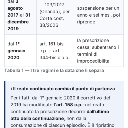
dal
3
L. 103/2017
agosto
sospensione per un
(Orlando), per
2017
al
31
anno e sei mesi, poi
Corte cost.
dicembre
riprende
38/2026
2019
la prescrizione
dal
1°
art. 161-bis
cessa; subentrano i
gennaio
c.p. + art.
termini di
2020
344-bis c.p.p.
improcedibilità
Tabella 1 — I tre regimi e la data che li separa
ℹ️ Il reato continuato cambia il punto di partenza
Per i fatti dal 1° gennaio 2020 il correttivo del
2019 ha modificato l'
art. 158 c.p.
: nel reato
continuato la prescrizione decorre
dall'ultimo
atto della continuazione
, non dalla
consumazione di ciascun episodio. È il ripristino