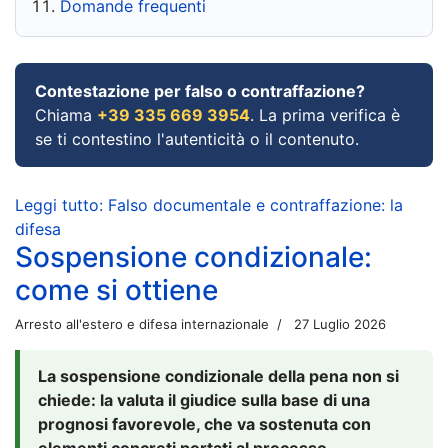
Domande frequenti
Contestazione per falso o contraffazione?
Chiama
+39 335 669 3954
. La prima verifica è
se ti contestino l'autenticità o il contenuto.
Leggi tutto: Falso documentale e contraffazione: la
difesa
Sospensione condizionale:
come si ottiene
Arresto all'estero e difesa internazionale
27 Luglio 2026
La sospensione condizionale della pena non si
chiede: la valuta il giudice sulla base di una
prognosi favorevole, che va sostenuta con
elementi concreti portati al processo.