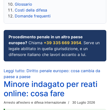
Glossario
Costi della difesa
Domande frequenti
Procedimento penale in un altro paese
europeo?
Chiama
+39 335 669 3954
. Serve un
legale abilitato in quella giurisdizione, e un
difensore italiano che lavori accanto a lui.
Leggi tutto: Diritto penale europeo: cosa cambia da
paese a paese
Minore indagato per reati
online: cosa fare
Arresto all'estero e difesa internazionale
30 Luglio 2026