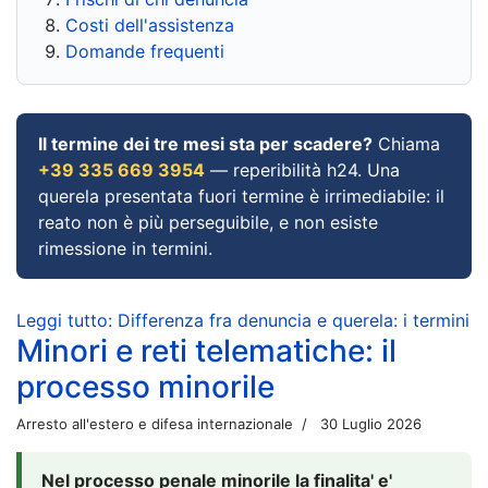
Costi dell'assistenza
Domande frequenti
Il termine dei tre mesi sta per scadere?
Chiama
+39 335 669 3954
— reperibilità h24. Una
querela presentata fuori termine è irrimediabile: il
reato non è più perseguibile, e non esiste
rimessione in termini.
Leggi tutto: Differenza fra denuncia e querela: i termini
Minori e reti telematiche: il
processo minorile
Arresto all'estero e difesa internazionale
30 Luglio 2026
Nel processo penale minorile la finalita' e'