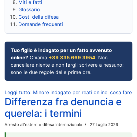
Miti e fatti
Glossario
Costi della difesa
Domande frequenti
Tuo figlio è indagato per un fatto avvenuto
online?
Chiama
+39 335 669 3954
. Non
cancellare niente e non fargli scrivere a nessuno:
sono le due regole delle prime ore.
Leggi tutto: Minore indagato per reati online: cosa fare
Differenza fra denuncia e
querela: i termini
Arresto all'estero e difesa internazionale
27 Luglio 2026