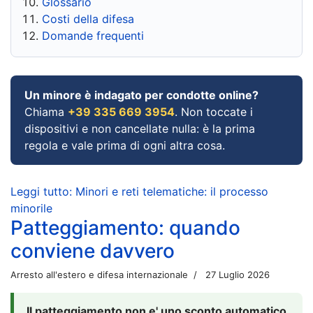
Glossario
Costi della difesa
Domande frequenti
Un minore è indagato per condotte online?
Chiama
+39 335 669 3954
. Non toccate i
dispositivi e non cancellate nulla: è la prima
regola e vale prima di ogni altra cosa.
Leggi tutto: Minori e reti telematiche: il processo
minorile
Patteggiamento: quando
conviene davvero
Arresto all'estero e difesa internazionale
27 Luglio 2026
Il patteggiamento non e' uno sconto automatico