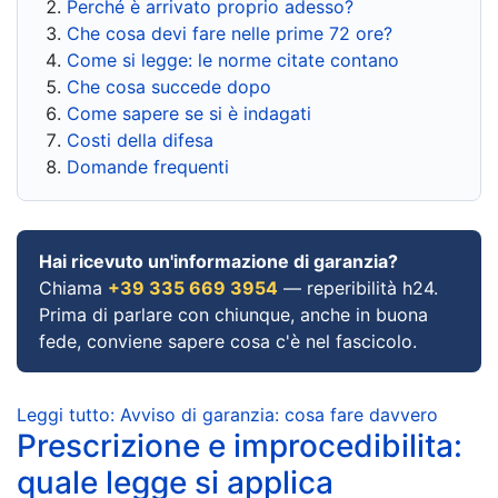
Perché è arrivato proprio adesso?
Che cosa devi fare nelle prime 72 ore?
Come si legge: le norme citate contano
Che cosa succede dopo
Come sapere se si è indagati
Costi della difesa
Domande frequenti
Hai ricevuto un'informazione di garanzia?
Chiama
+39 335 669 3954
— reperibilità h24.
Prima di parlare con chiunque, anche in buona
fede, conviene sapere cosa c'è nel fascicolo.
Leggi tutto: Avviso di garanzia: cosa fare davvero
Prescrizione e improcedibilita:
quale legge si applica