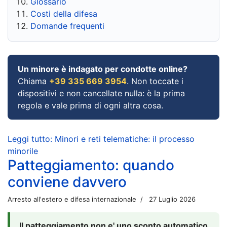
Glossario
Costi della difesa
Domande frequenti
Un minore è indagato per condotte online?
Chiama
+39 335 669 3954
. Non toccate i
dispositivi e non cancellate nulla: è la prima
regola e vale prima di ogni altra cosa.
Leggi tutto: Minori e reti telematiche: il processo
minorile
Patteggiamento: quando
conviene davvero
Arresto all'estero e difesa internazionale
27 Luglio 2026
Il patteggiamento non e' uno sconto automatico