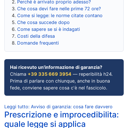
Perché è arrivato proprio adesso?
Che cosa devi fare nelle prime 72 ore?
Come si legge: le norme citate contano
Che cosa succede dopo
Come sapere se si è indagati
Costi della difesa
Domande frequenti
Hai ricevuto un'informazione di garanzia?
Chiama
+39 335 669 3954
— reperibilità h24.
Prima di parlare con chiunque, anche in buona
fede, conviene sapere cosa c'è nel fascicolo.
Leggi tutto: Avviso di garanzia: cosa fare davvero
Prescrizione e improcedibilita:
quale legge si applica