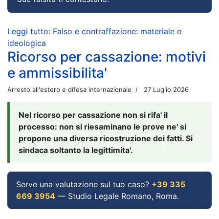
Leggi tutto: Falso e contraffazione: materiale o
ideologica
Ricorso per cassazione: motivi
e ammissibilita'
Arresto all'estero e difesa internazionale
27 Luglio 2026
Nel ricorso per cassazione non si rifa' il
processo: non si riesaminano le prove ne' si
propone una diversa ricostruzione dei fatti. Si
sindaca soltanto la legittimita'.
Serve una valutazione sul tuo caso?
+39 335
669 3954
— Studio Legale Romano, Roma.