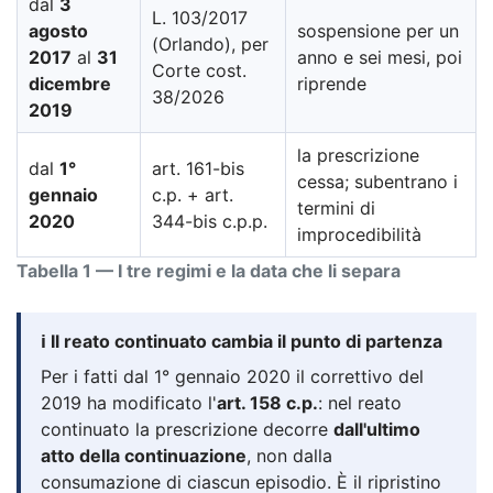
dal
3
L. 103/2017
agosto
sospensione per un
(Orlando), per
2017
al
31
anno e sei mesi, poi
Corte cost.
dicembre
riprende
38/2026
2019
la prescrizione
dal
1°
art. 161-bis
cessa; subentrano i
gennaio
c.p. + art.
termini di
2020
344-bis c.p.p.
improcedibilità
Tabella 1 — I tre regimi e la data che li separa
ℹ️ Il reato continuato cambia il punto di partenza
Per i fatti dal 1° gennaio 2020 il correttivo del
2019 ha modificato l'
art. 158 c.p.
: nel reato
continuato la prescrizione decorre
dall'ultimo
atto della continuazione
, non dalla
consumazione di ciascun episodio. È il ripristino