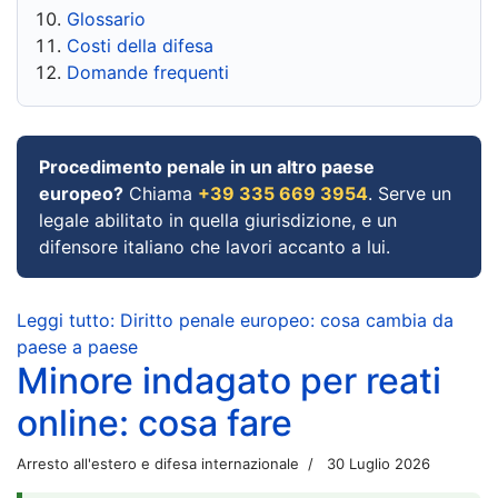
Glossario
Costi della difesa
Domande frequenti
Procedimento penale in un altro paese
europeo?
Chiama
+39 335 669 3954
. Serve un
legale abilitato in quella giurisdizione, e un
difensore italiano che lavori accanto a lui.
Leggi tutto: Diritto penale europeo: cosa cambia da
paese a paese
Minore indagato per reati
online: cosa fare
Arresto all'estero e difesa internazionale
30 Luglio 2026