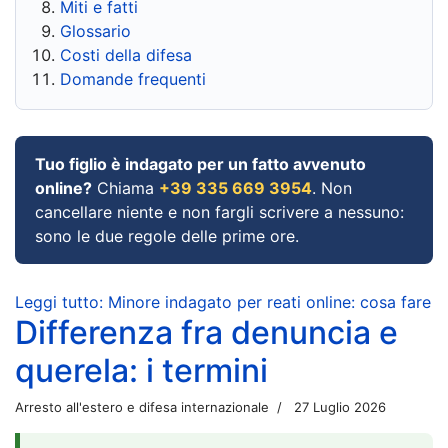
Miti e fatti
Glossario
Costi della difesa
Domande frequenti
Tuo figlio è indagato per un fatto avvenuto
online?
Chiama
+39 335 669 3954
. Non
cancellare niente e non fargli scrivere a nessuno:
sono le due regole delle prime ore.
Leggi tutto: Minore indagato per reati online: cosa fare
Differenza fra denuncia e
querela: i termini
Arresto all'estero e difesa internazionale
27 Luglio 2026