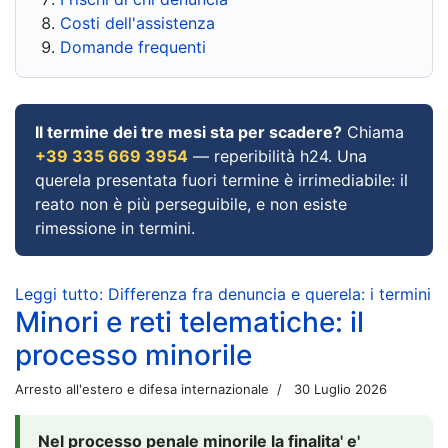
Costi dell'assistenza
Domande frequenti
Il termine dei tre mesi sta per scadere?
Chiama
+39 335 669 3954
— reperibilità h24. Una
querela presentata fuori termine è irrimediabile: il
reato non è più perseguibile, e non esiste
rimessione in termini.
Leggi tutto: Differenza fra denuncia e querela: i termini
Minori e reti telematiche: il
processo minorile
Arresto all'estero e difesa internazionale
30 Luglio 2026
Nel processo penale minorile la finalita' e'