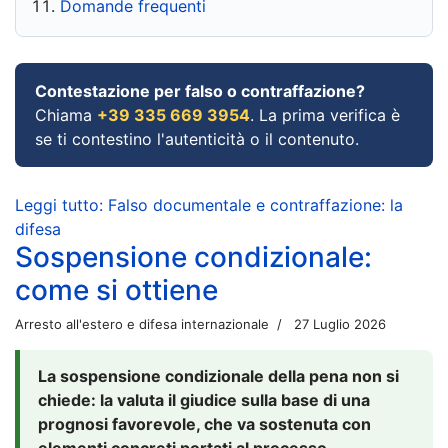
Domande frequenti
Contestazione per falso o contraffazione?
Chiama
+39 335 669 3954
. La prima verifica è
se ti contestino l'autenticità o il contenuto.
Leggi tutto: Falso documentale e contraffazione: la
difesa
Sospensione condizionale:
come si ottiene
Arresto all'estero e difesa internazionale
27 Luglio 2026
La sospensione condizionale della pena non si
chiede: la valuta il giudice sulla base di una
prognosi favorevole, che va sostenuta con
elementi concreti portati al processo.