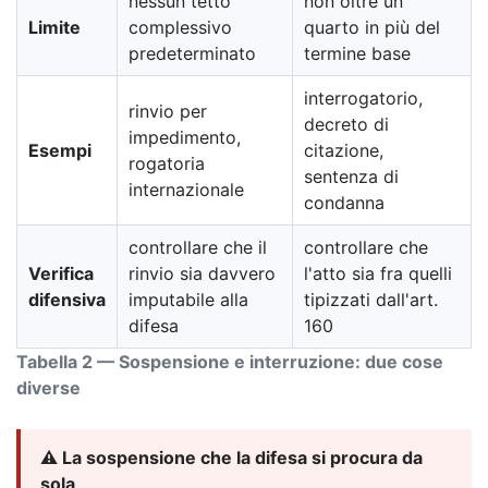
nessun tetto
non oltre un
Limite
complessivo
quarto in più del
predeterminato
termine base
interrogatorio,
rinvio per
decreto di
impedimento,
Esempi
citazione,
rogatoria
sentenza di
internazionale
condanna
controllare che il
controllare che
Verifica
rinvio sia davvero
l'atto sia fra quelli
difensiva
imputabile alla
tipizzati dall'art.
difesa
160
Tabella 2 — Sospensione e interruzione: due cose
diverse
⚠️ La sospensione che la difesa si procura da
sola