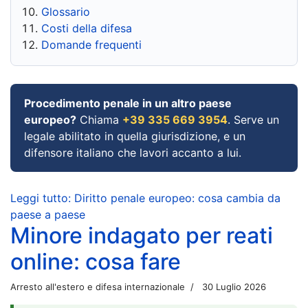
Glossario
Costi della difesa
Domande frequenti
Procedimento penale in un altro paese
europeo?
Chiama
+39 335 669 3954
. Serve un
legale abilitato in quella giurisdizione, e un
difensore italiano che lavori accanto a lui.
Leggi tutto: Diritto penale europeo: cosa cambia da
paese a paese
Minore indagato per reati
online: cosa fare
Arresto all'estero e difesa internazionale
30 Luglio 2026