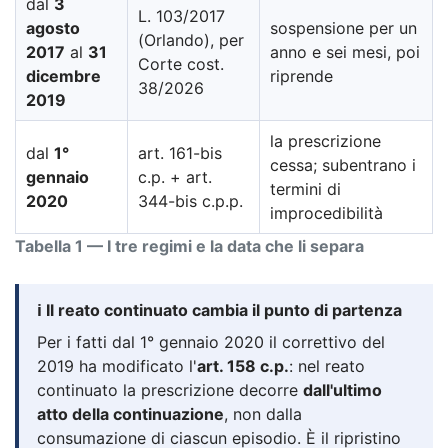
dal
3
L. 103/2017
agosto
sospensione per un
(Orlando), per
2017
al
31
anno e sei mesi, poi
Corte cost.
dicembre
riprende
38/2026
2019
la prescrizione
dal
1°
art. 161-bis
cessa; subentrano i
gennaio
c.p. + art.
termini di
2020
344-bis c.p.p.
improcedibilità
Tabella 1 — I tre regimi e la data che li separa
ℹ️ Il reato continuato cambia il punto di partenza
Per i fatti dal 1° gennaio 2020 il correttivo del
2019 ha modificato l'
art. 158 c.p.
: nel reato
continuato la prescrizione decorre
dall'ultimo
atto della continuazione
, non dalla
consumazione di ciascun episodio. È il ripristino