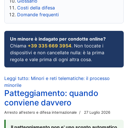
Glossario
Costi della difesa
Domande frequenti
Un minore è indagato per condotte online?
Chiama
+39 335 669 3954
. Non toccate i
dispositivi e non cancellate nulla: è la prima
regola e vale prima di ogni altra cosa.
Leggi tutto: Minori e reti telematiche: il processo
minorile
Patteggiamento: quando
conviene davvero
Arresto all'estero e difesa internazionale
27 Luglio 2026
Il patteggiamento non e' uno sconto automatico