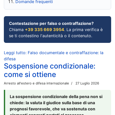
Domande frequenti
Contestazione per falso o contraffazione?
Chiama
+39 335 669 3954
. La prima verifica è
se ti contestino l'autenticità o il contenuto.
Leggi tutto: Falso documentale e contraffazione: la
difesa
Sospensione condizionale:
come si ottiene
Arresto all'estero e difesa internazionale
27 Luglio 2026
La sospensione condizionale della pena non si
chiede: la valuta il giudice sulla base di una
prognosi favorevole, che va sostenuta con
elementi concreti portati al processo.