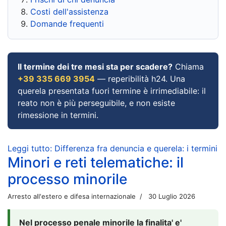
Costi dell'assistenza
Domande frequenti
Il termine dei tre mesi sta per scadere?
Chiama
+39 335 669 3954
— reperibilità h24. Una
querela presentata fuori termine è irrimediabile: il
reato non è più perseguibile, e non esiste
rimessione in termini.
Leggi tutto: Differenza fra denuncia e querela: i termini
Minori e reti telematiche: il
processo minorile
Arresto all'estero e difesa internazionale
30 Luglio 2026
Nel processo penale minorile la finalita' e'