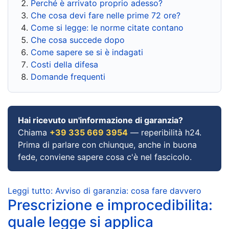
Perché è arrivato proprio adesso?
Che cosa devi fare nelle prime 72 ore?
Come si legge: le norme citate contano
Che cosa succede dopo
Come sapere se si è indagati
Costi della difesa
Domande frequenti
Hai ricevuto un'informazione di garanzia?
Chiama
+39 335 669 3954
— reperibilità h24.
Prima di parlare con chiunque, anche in buona
fede, conviene sapere cosa c'è nel fascicolo.
Leggi tutto: Avviso di garanzia: cosa fare davvero
Prescrizione e improcedibilita:
quale legge si applica