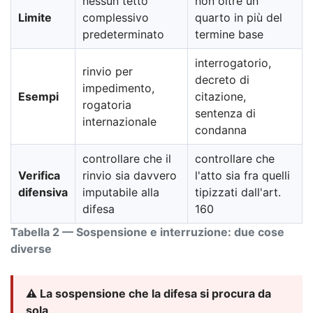
nessun tetto
non oltre un
Limite
complessivo
quarto in più del
predeterminato
termine base
interrogatorio,
rinvio per
decreto di
impedimento,
Esempi
citazione,
rogatoria
sentenza di
internazionale
condanna
controllare che il
controllare che
Verifica
rinvio sia davvero
l'atto sia fra quelli
difensiva
imputabile alla
tipizzati dall'art.
difesa
160
Tabella 2 — Sospensione e interruzione: due cose
diverse
⚠️ La sospensione che la difesa si procura da
sola