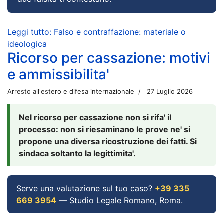
Leggi tutto: Falso e contraffazione: materiale o
ideologica
Ricorso per cassazione: motivi
e ammissibilita'
Arresto all'estero e difesa internazionale
27 Luglio 2026
Nel ricorso per cassazione non si rifa' il
processo: non si riesaminano le prove ne' si
propone una diversa ricostruzione dei fatti. Si
sindaca soltanto la legittimita'.
Serve una valutazione sul tuo caso?
+39 335
669 3954
— Studio Legale Romano, Roma.