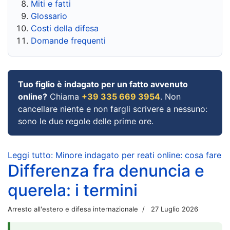
Miti e fatti
Glossario
Costi della difesa
Domande frequenti
Tuo figlio è indagato per un fatto avvenuto
online?
Chiama
+39 335 669 3954
. Non
cancellare niente e non fargli scrivere a nessuno:
sono le due regole delle prime ore.
Leggi tutto: Minore indagato per reati online: cosa fare
Differenza fra denuncia e
querela: i termini
Arresto all'estero e difesa internazionale
27 Luglio 2026