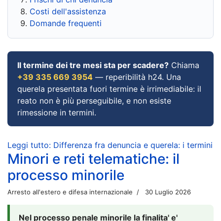
Costi dell'assistenza
Domande frequenti
Il termine dei tre mesi sta per scadere?
Chiama
+39 335 669 3954
— reperibilità h24. Una
querela presentata fuori termine è irrimediabile: il
reato non è più perseguibile, e non esiste
rimessione in termini.
Leggi tutto: Differenza fra denuncia e querela: i termini
Minori e reti telematiche: il
processo minorile
Arresto all'estero e difesa internazionale
30 Luglio 2026
Nel processo penale minorile la finalita' e'