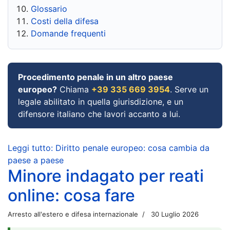
Glossario
Costi della difesa
Domande frequenti
Procedimento penale in un altro paese
europeo?
Chiama
+39 335 669 3954
. Serve un
legale abilitato in quella giurisdizione, e un
difensore italiano che lavori accanto a lui.
Leggi tutto: Diritto penale europeo: cosa cambia da
paese a paese
Minore indagato per reati
online: cosa fare
Arresto all'estero e difesa internazionale
30 Luglio 2026