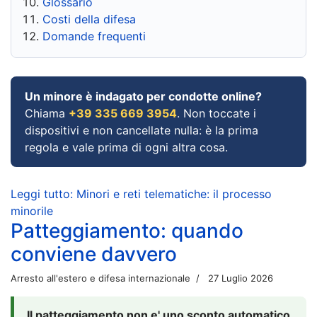
Glossario
Costi della difesa
Domande frequenti
Un minore è indagato per condotte online?
Chiama
+39 335 669 3954
. Non toccate i
dispositivi e non cancellate nulla: è la prima
regola e vale prima di ogni altra cosa.
Leggi tutto: Minori e reti telematiche: il processo
minorile
Patteggiamento: quando
conviene davvero
Arresto all'estero e difesa internazionale
27 Luglio 2026
Il patteggiamento non e' uno sconto automatico