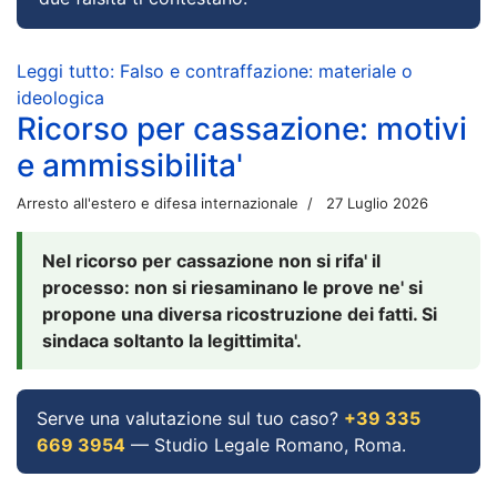
Leggi tutto: Falso e contraffazione: materiale o
ideologica
Ricorso per cassazione: motivi
e ammissibilita'
Arresto all'estero e difesa internazionale
27 Luglio 2026
Nel ricorso per cassazione non si rifa' il
processo: non si riesaminano le prove ne' si
propone una diversa ricostruzione dei fatti. Si
sindaca soltanto la legittimita'.
Serve una valutazione sul tuo caso?
+39 335
669 3954
— Studio Legale Romano, Roma.