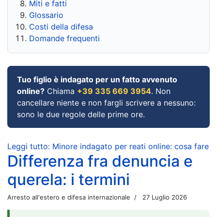
Miti e fatti
Glossario
Costi della difesa
Domande frequenti
Tuo figlio è indagato per un fatto avvenuto
online?
Chiama
+39 335 669 3954
. Non
cancellare niente e non fargli scrivere a nessuno:
sono le due regole delle prime ore.
Leggi tutto: Minore indagato per reati online: cosa fare
Differenza fra denuncia e
querela: i termini
Arresto all'estero e difesa internazionale
27 Luglio 2026