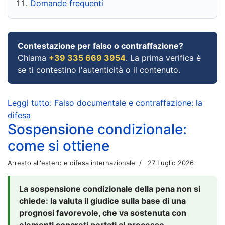
Domande frequenti
Contestazione per falso o contraffazione?
Chiama
+39 335 669 3954
. La prima verifica è
se ti contestino l'autenticità o il contenuto.
Leggi tutto: Falso documentale e contraffazione: la
difesa
Sospensione condizionale:
come si ottiene
Arresto all'estero e difesa internazionale
27 Luglio 2026
La sospensione condizionale della pena non si
chiede: la valuta il giudice sulla base di una
prognosi favorevole, che va sostenuta con
elementi concreti portati al processo.