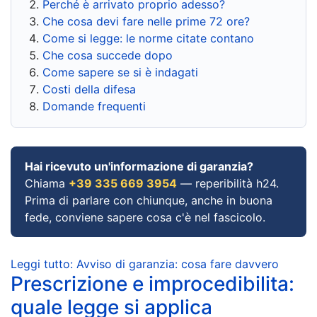
Perché è arrivato proprio adesso?
Che cosa devi fare nelle prime 72 ore?
Come si legge: le norme citate contano
Che cosa succede dopo
Come sapere se si è indagati
Costi della difesa
Domande frequenti
Hai ricevuto un'informazione di garanzia?
Chiama
+39 335 669 3954
— reperibilità h24.
Prima di parlare con chiunque, anche in buona
fede, conviene sapere cosa c'è nel fascicolo.
Leggi tutto: Avviso di garanzia: cosa fare davvero
Prescrizione e improcedibilita:
quale legge si applica