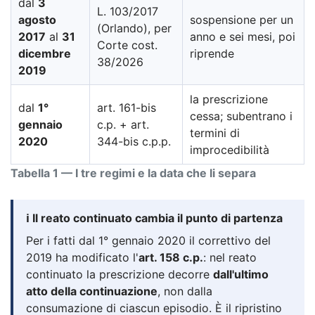
dal
3
L. 103/2017
agosto
sospensione per un
(Orlando), per
2017
al
31
anno e sei mesi, poi
Corte cost.
dicembre
riprende
38/2026
2019
la prescrizione
dal
1°
art. 161-bis
cessa; subentrano i
gennaio
c.p. + art.
termini di
2020
344-bis c.p.p.
improcedibilità
Tabella 1 — I tre regimi e la data che li separa
ℹ️ Il reato continuato cambia il punto di partenza
Per i fatti dal 1° gennaio 2020 il correttivo del
2019 ha modificato l'
art. 158 c.p.
: nel reato
continuato la prescrizione decorre
dall'ultimo
atto della continuazione
, non dalla
consumazione di ciascun episodio. È il ripristino