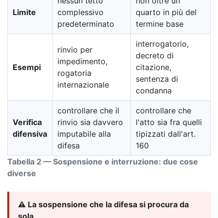
nessun tetto
non oltre un
Limite
complessivo
quarto in più del
predeterminato
termine base
interrogatorio,
rinvio per
decreto di
impedimento,
Esempi
citazione,
rogatoria
sentenza di
internazionale
condanna
controllare che il
controllare che
Verifica
rinvio sia davvero
l'atto sia fra quelli
difensiva
imputabile alla
tipizzati dall'art.
difesa
160
Tabella 2 — Sospensione e interruzione: due cose
diverse
⚠️ La sospensione che la difesa si procura da
sola