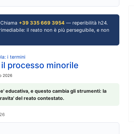
Chiama
+39 335 669 3954
— reperibilità h24.
imediabile: il reato non è più perseguibile, e non
a: i termini
 il processo minorile
io 2026
 e' educativa, e questo cambia gli strumenti: la
ravita' del reato contestato.
026