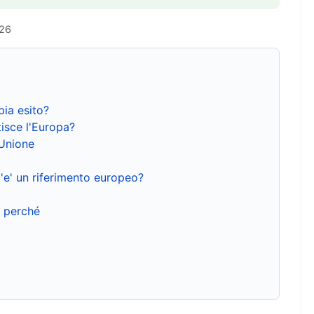
026
bia esito?
isce l'Europa?
'Unione
'e' un riferimento europeo?
e perché