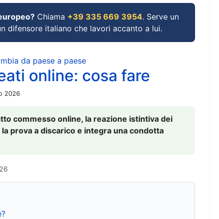
 europeo?
Chiama
+39 335 669 3954
. Serve un
un difensore italiano che lavori accanto a lui.
cambia da paese a paese
ati online: cosa fare
io 2026
to commesso online, la reazione istintiva dei
 la prova a discarico e integra una condotta
026
e?