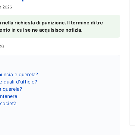
io 2026
nella richiesta di punizione. Il termine di tre
to in cui se ne acquisisce notizia.
26
nuncia e querela?
e quali d'ufficio?
a querela?
ntenere
 società