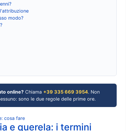
renni?
l'attribuzione
tesso modo?
?
uto online?
Chiama
+39 335 669 3954
. Non
 nessuno: sono le due regole delle prime ore.
e: cosa fare
a e querela: i termini