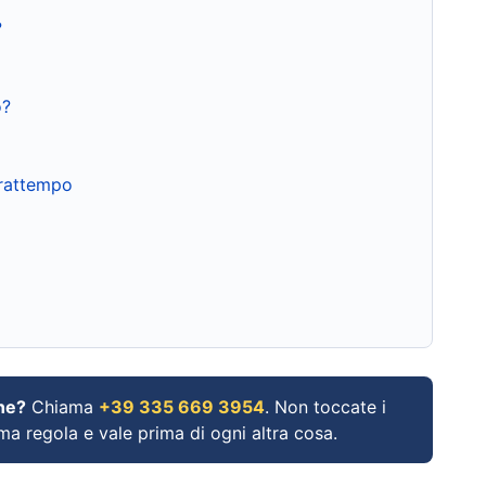
?
o?
frattempo
ne?
Chiama
+39 335 669 3954
. Non toccate i
ima regola e vale prima di ogni altra cosa.