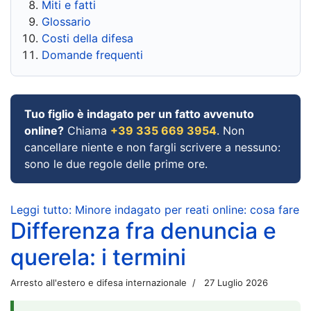
Miti e fatti
Glossario
Costi della difesa
Domande frequenti
Tuo figlio è indagato per un fatto avvenuto
online?
Chiama
+39 335 669 3954
. Non
cancellare niente e non fargli scrivere a nessuno:
sono le due regole delle prime ore.
Leggi tutto: Minore indagato per reati online: cosa fare
Differenza fra denuncia e
querela: i termini
Arresto all'estero e difesa internazionale
27 Luglio 2026