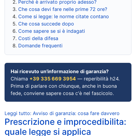
Perché è arrivato proprio adesso?
Che cosa devi fare nelle prime 72 ore?
Come si legge: le norme citate contano
Che cosa succede dopo
Come sapere se si è indagati
Costi della difesa
Domande frequenti
Hai ricevuto un'informazione di garanzia?
Chiama
+39 335 669 3954
— reperibilità h24.
Prima di parlare con chiunque, anche in buona
fede, conviene sapere cosa c'è nel fascicolo.
Leggi tutto: Avviso di garanzia: cosa fare davvero
Prescrizione e improcedibilita:
quale legge si applica