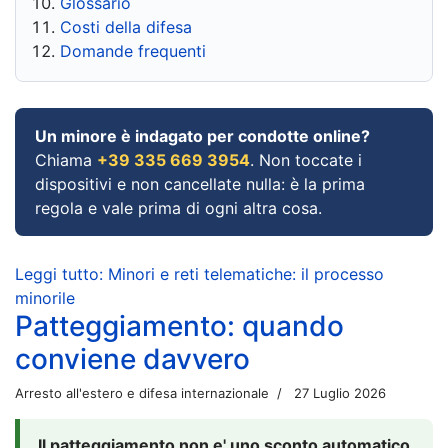
Glossario
Costi della difesa
Domande frequenti
Un minore è indagato per condotte online?
Chiama
+39 335 669 3954
. Non toccate i
dispositivi e non cancellate nulla: è la prima
regola e vale prima di ogni altra cosa.
Leggi tutto: Minori e reti telematiche: il processo
minorile
Patteggiamento: quando
conviene davvero
Arresto all'estero e difesa internazionale
27 Luglio 2026
Il patteggiamento non e' uno sconto automatico