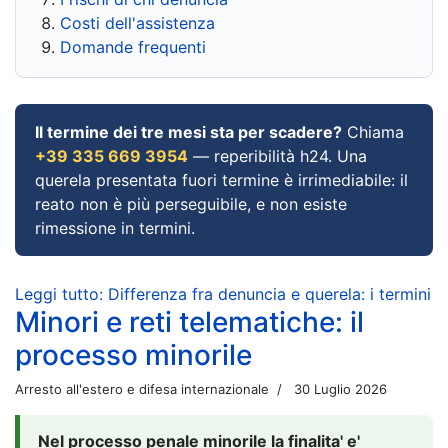
Costi dell'assistenza
Domande frequenti
Il termine dei tre mesi sta per scadere?
Chiama
+39 335 669 3954
— reperibilità h24. Una
querela presentata fuori termine è irrimediabile: il
reato non è più perseguibile, e non esiste
rimessione in termini.
Leggi tutto: Differenza fra denuncia e querela: i termini
Minori e reti telematiche: il
processo minorile
Arresto all'estero e difesa internazionale
30 Luglio 2026
Nel processo penale minorile la finalita' e'