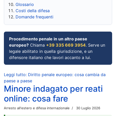
Glossario
Costi della difesa
Domande frequenti
Procedimento penale in un altro paese
europeo?
Chiama
+39 335 669 3954
. Serve un
legale abilitato in quella giurisdizione, e un
difensore italiano che lavori accanto a lui.
Leggi tutto: Diritto penale europeo: cosa cambia da
paese a paese
Minore indagato per reati
online: cosa fare
Arresto all'estero e difesa internazionale
30 Luglio 2026