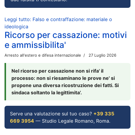
Leggi tutto: Falso e contraffazione: materiale o
ideologica
Ricorso per cassazione: motivi
e ammissibilita'
Arresto all'estero e difesa internazionale
27 Luglio 2026
Nel ricorso per cassazione non si rifa' il
processo: non si riesaminano le prove ne' si
propone una diversa ricostruzione dei fatti. Si
sindaca soltanto la legittimita'.
Serve una valutazione sul tuo caso?
+39 335
669 3954
— Studio Legale Romano, Roma.