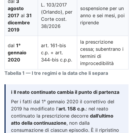
dal
3
L. 103/2017
agosto
sospensione per un
(Orlando), per
2017
al
31
anno e sei mesi, poi
Corte cost.
dicembre
riprende
38/2026
2019
la prescrizione
dal
1°
art. 161-bis
cessa; subentrano i
gennaio
c.p. + art.
termini di
2020
344-bis c.p.p.
improcedibilità
Tabella 1 — I tre regimi e la data che li separa
ℹ️ Il reato continuato cambia il punto di partenza
Per i fatti dal 1° gennaio 2020 il correttivo del
2019 ha modificato l'
art. 158 c.p.
: nel reato
continuato la prescrizione decorre
dall'ultimo
atto della continuazione
, non dalla
consumazione di ciascun episodio. È il ripristino