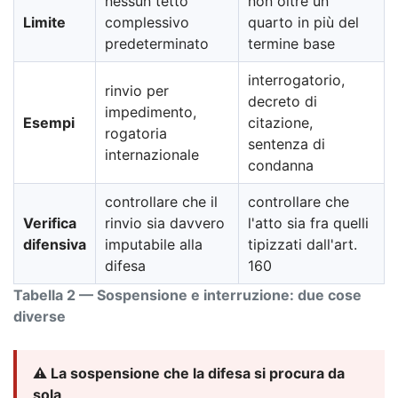
nessun tetto
non oltre un
Limite
complessivo
quarto in più del
predeterminato
termine base
interrogatorio,
rinvio per
decreto di
impedimento,
Esempi
citazione,
rogatoria
sentenza di
internazionale
condanna
controllare che il
controllare che
Verifica
rinvio sia davvero
l'atto sia fra quelli
difensiva
imputabile alla
tipizzati dall'art.
difesa
160
Tabella 2 — Sospensione e interruzione: due cose
diverse
⚠️ La sospensione che la difesa si procura da
sola