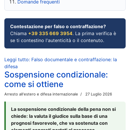
Domande frequenti
Contestazione per falso o contraffazione?
Chiama
+39 335 669 3954
. La prima verifica è
se ti contestino l'autenticità o il contenuto.
Leggi tutto: Falso documentale e contraffazione: la
difesa
Sospensione condizionale:
come si ottiene
Arresto all'estero e difesa internazionale
27 Luglio 2026
La sospensione condizionale della pena non si
chiede: la valuta il giudice sulla base di una
prognosi favorevole, che va sostenuta con
elementi concreti portati al processo.